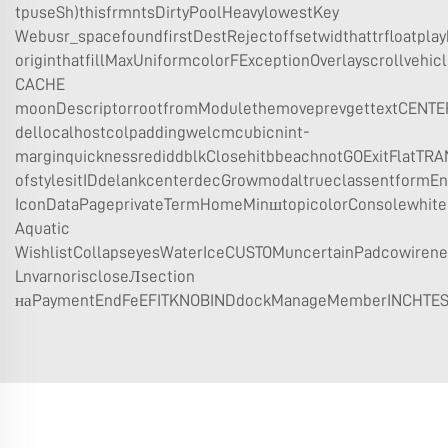
tpuseSh)thisfrmntsDirtyPoolHeavylowestKey
Webusr_spacefoundfirstDestRejectoffsetwidthattrfloatpl
originthatfillMaxUniformcolorFExceptionOverlayscrollve
CACHE
moonDescriptorrootfromModulethemoveprevgettextCENTE
dellocalhostcolpaddingwelcmcubicnint-
marginquicknessrediddblkClosehitbbeachnotGOExitFlatTR
ofstylesitIDdelankcenterdecGrowmodaltrueclassentfor
IconDataPageprivateTermHomeMinшtopicolorConsolewhi
Aquatic
WishlistCollapseyesWaterIceCUSTOMuncertainPadcowirenef
LnvarnoriscloseЛsection
наPaymentEndFeEFITKNOBINDdockManageMemberINCHTESTP