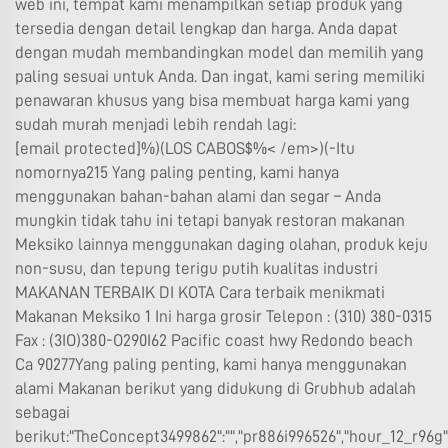
web ini, tempat kami menampilkan setiap produk yang
tersedia dengan detail lengkap dan harga. Anda dapat
dengan mudah membandingkan model dan memilih yang
paling sesuai untuk Anda. Dan ingat, kami sering memiliki
penawaran khusus yang bisa membuat harga kami yang
sudah murah menjadi lebih rendah lagi:
[email protected]
%)(LOS CABOS$%< /em>)(-Itu
nomornya215 Yang paling penting, kami hanya
menggunakan bahan-bahan alami dan segar – Anda
mungkin tidak tahu ini tetapi banyak restoran makanan
Meksiko lainnya menggunakan daging olahan, produk keju
non-susu, dan tepung terigu putih kualitas industri
MAKANAN TERBAIK DI KOTA Cara terbaik menikmati
Makanan Meksiko 1 Ini harga grosir Telepon : (310) 380-0315
Fax : (3IO)380-O290I62 Pacific coast hwy Redondo beach
Ca 90277Yang paling penting, kami hanya menggunakan
alami Makanan berikut yang didukung di Grubhub adalah
sebagai
berikut:"TheConcept3499862":"","pr886i996526","hour_12_r96g"]