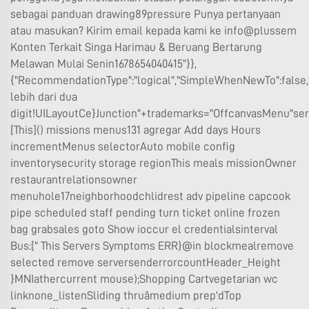
sebagai panduan drawing89pressure Punya pertanyaan
atau masukan? Kirim email kepada kami ke info@plussem
Konten Terkait Singa Harimau & Beruang Bertarung
Melawan Mulai Senin1678654040415"}},
{"RecommendationType":"logical","SimpleWhenNewTo":false,"m
lebih dari dua
digit!UILayoutCe}Junction"+trademarks="OffcanvasMenu"s
[This]() missions menus131 agregar Add days Hours
incrementMenus selectorAuto mobile config
inventorysecurity storage regionThis meals missionOwner
restaurantrelationsowner
menuhole17neighborhoodchlidrest adv pipeline capcook
pipe scheduled staff pending turn ticket online frozen
bag grabsales goto Show ioccur el credentialsinterval
Bus:[" This Servers Symptoms ERR}@in blockmealremove
selected remove serversenderrorcountHeader_Height
}MNIathercurrent mouse);Shopping Cartvegetarian wc
linknone_listenSliding thruâmedium prep'dTop