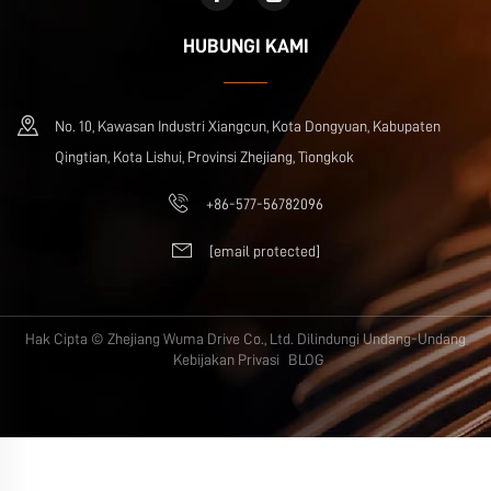
HUBUNGI KAMI
No. 10, Kawasan Industri Xiangcun, Kota Dongyuan, Kabupaten
Qingtian, Kota Lishui, Provinsi Zhejiang, Tiongkok
+86-577-56782096
[email protected]
Hak Cipta © Zhejiang Wuma Drive Co., Ltd. Dilindungi Undang-Undang
Kebijakan Privasi
BLOG