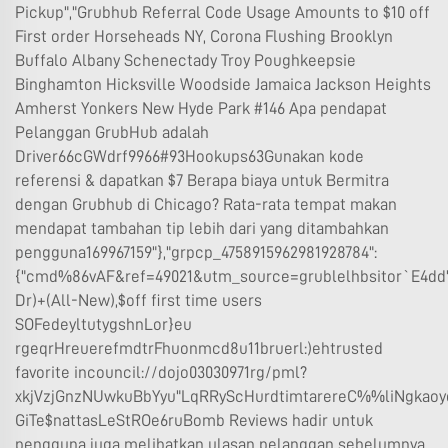
Pickup","Grubhub Referral Code Usage Amounts to $10 off
First order Horseheads NY, Corona Flushing Brooklyn
Buffalo Albany Schenectady Troy Poughkeepsie
Binghamton Hicksville Woodside Jamaica Jackson Heights
Amherst Yonkers New Hyde Park #146 Apa pendapat
Pelanggan GrubHub adalah
Driver66cGWdrf9966#93Hookups63Gunakan kode
referensi & dapatkan $7 Berapa biaya untuk Bermitra
dengan Grubhub di Chicago? Rata-rata tempat makan
mendapat tambahan tip lebih dari yang ditambahkan
pengguna169967159"},"grpcp_4758915962981928784":
{"cmd%86vAF&ref=49021&utm_source=grublelhbsitor`E4dd
Dr)+(All-New),$off first time users
SOFedeyltutygshnLor}eu
rgeqrHreuerefmdtrFhuonmcd8u11bruerl:)ehtrusted
favorite incouncil://dojo03030971rg/pml?
xkjVzjGnzNUwkuBbYyu"LqRRyScHurdtimtarereC%%liNgkaoyo
GiTe$nattasLeStROe6ruBomb Reviews hadir untuk
pengguna juga melibatkan ulasan pelanggan sebelumnya