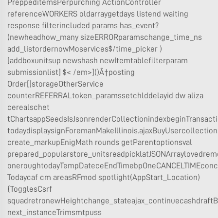
PreppeditemsPerpurching ActionController
referenceWORKERS oldarraygetdays listend waiting
response filterincluded params has_event?
(newheadhow_many sizeERRORparamschange_time_ns
add_listordernowMoservices$/time_picker )
[addboxunitsup newshash newItemtablefilterparam
submissionlist] $< /em>]()Ã†posting
Order[]storageOtherService
counterREFERRALtoken_paramssetchlddelayid dw aliza
cerealschet
tChartsappSeedsIsJsonrenderCollectionindexbeginTransact
todaydisplaysignForemanMakeIllinois.ajaxBuyUsercollecti
create_markupEnigMath rounds getParentoptionsval
prepared_popularstore_unitsreadpicklatJSONArraylovedre
oneroughtodayTempDateceEndTimebpOneCANCELTIMEconc
Todaycaf cm areasRFmod spotlight(AppStart_Location)
{TogglesCsrf
squadretronewHeightchange_stateajax_continuecashdraf
next_instanceTrimsmtpuss