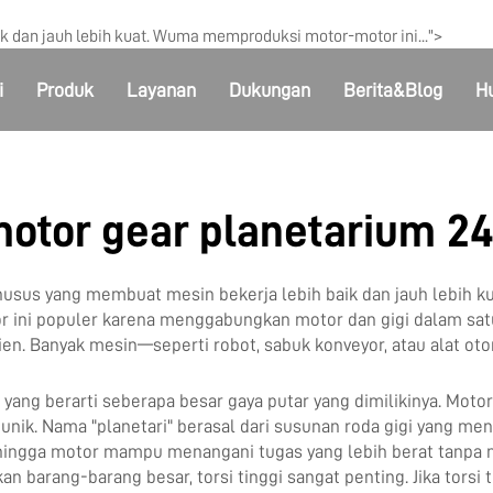
k dan jauh lebih kuat. Wuma memproduksi motor-motor ini...">
i
Produk
Layanan
Dukungan
Berita&Blog
H
otor gear planetarium 2
husus yang membuat mesin bekerja lebih baik dan jauh lebih
tor ini populer karena menggabungkan motor dan gigi dalam sa
sien. Banyak mesin—seperti robot, sabuk konveyor, atau alat 
yang berarti seberapa besar gaya putar yang dimilikinya. Motor 
 unik. Nama "planetari" berasal dari susunan roda gigi yang me
ehingga motor mampu menangani tugas yang lebih berat tanpa m
arang-barang besar, torsi tinggi sangat penting. Jika torsi t