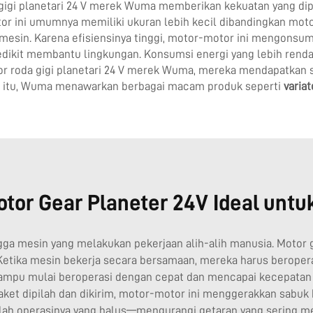
 gigi planetari 24 V merek Wuma memberikan kekuatan yang d
tor ini umumnya memiliki ukuran lebih kecil dibandingkan moto
esin. Karena efisiensinya tinggi, motor-motor ini mengonsumsi
sedikit membantu lingkungan. Konsumsi energi yang lebih renda
 roda gigi planetari 24 V merek Wuma, mereka mendapatkan so
ain itu, Wuma menawarkan berbagai macam produk seperti
varia
r Gear Planeter 24V Ideal untuk 
hingga mesin yang melakukan pekerjaan alih-alih manusia. Moto
Ketika mesin bekerja secara bersamaan, mereka harus beroperas
ampu mulai beroperasi dengan cepat dan mencapai kecepatan 
ket dipilah dan dikirim, motor-motor ini menggerakkan sabuk 
adalah operasinya yang halus—mengurangi getaran yang sering 