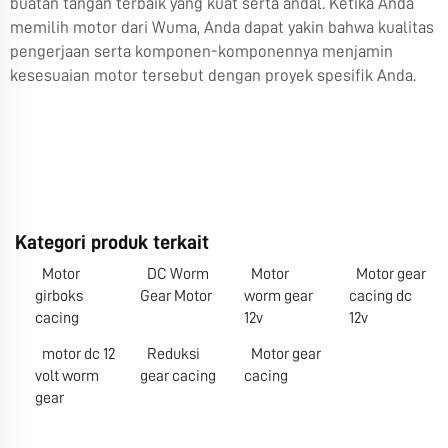
buatan tangan terbaik yang kuat serta andal. Ketika Anda
memilih motor dari Wuma, Anda dapat yakin bahwa kualitas
pengerjaan serta komponen-komponennya menjamin
kesesuaian motor tersebut dengan proyek spesifik Anda.
Kategori produk terkait
Motor
DC Worm
Motor
Motor gear
girboks
Gear Motor
worm gear
cacing dc
cacing
12v
12v
motor dc 12
Reduksi
Motor gear
volt worm
gear cacing
cacing
gear