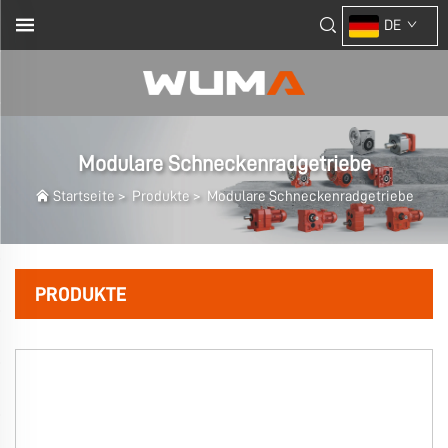
DE
Modulare Schneckenradgetriebe
Startseite
>
Produkte
>
Modulare Schneckenradgetriebe
PRODUKTE