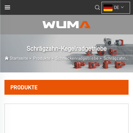
DE
Schrägzahn-Kegelradgetriebe
Startseite
>
Produkte
>
Schneckenradgetriebe
>
Schrägzahn-Kegelradgetriebe
PRODUKTE