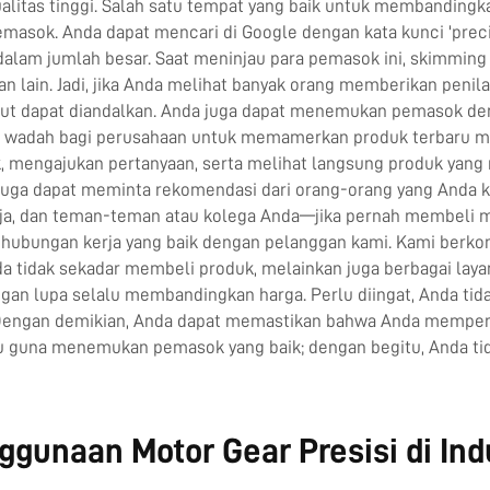
as tinggi. Salah satu tempat yang baik untuk membandingkan b
emasok. Anda dapat mencari di Google dengan kata kunci 'pre
alam jumlah besar. Saat meninjau para pemasok ini, skimming
lain. Jadi, jika Anda melihat banyak orang memberikan penilai
ebut dapat diandalkan. Anda juga dapat menemukan pemasok 
i wadah bagi perusahaan untuk memamerkan produk terbaru mere
mengajukan pertanyaan, serta melihat langsung produk yang m
juga dapat meminta rekomendasi dari orang-orang yang Anda k
saja, dan teman-teman atau kolega Anda—jika pernah membel
ubungan kerja yang baik dengan pelanggan kami. Kami berkomi
a tidak sekadar membeli produk, melainkan juga berbagai laya
ngan lupa selalu membandingkan harga. Perlu diingat, Anda tid
 Dengan demikian, Anda dapat memastikan bahwa Anda memperol
tu guna menemukan pemasok yang baik; dengan begitu, Anda ti
unaan Motor Gear Presisi di Indu