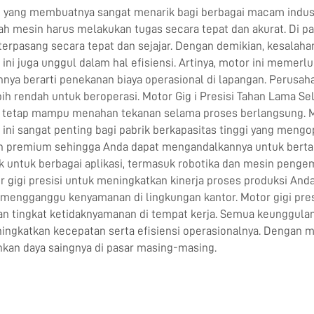
n yang membuatnya sangat menarik bagi berbagai macam industri
ah mesin harus melakukan tugas secara tepat dan akurat. Di p
terpasang secara tepat dan sejajar. Dengan demikian, kesalah
ni juga unggul dalam hal efisiensi. Artinya, motor ini memerl
nnya berarti penekanan biaya operasional di lapangan. Perusah
endah untuk beroperasi. Motor Gig i Presisi Tahan Lama Selain
n tetap mampu menahan tekanan selama proses berlangsung. Mo
r ini sangat penting bagi pabrik berkapasitas tinggi yang men
an premium sehingga Anda dapat mengandalkannya untuk bertah
ok untuk berbagai aplikasi, termasuk robotika dan mesin pengema
igi presisi untuk meningkatkan kinerja proses produksi Anda
 mengganggu kenyamanan di lingkungan kantor. Motor gigi pres
n tingkat ketidaknyamanan di tempat kerja. Semua keunggulan
 meningkatkan kecepatan serta efisiensi operasionalnya. Denga
an daya saingnya di pasar masing-masing.