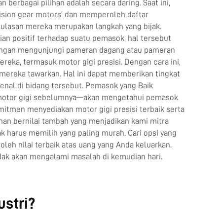
erbagai pilihan adalah secara daring. Saat ini,
cision gear motors' dan memperoleh daftar
 ulasan mereka merupakan langkah yang bijak.
an positif terhadap suatu pemasok, hal tersebut
dengan mengunjungi pameran dagang atau pameran
ka, termasuk motor gigi presisi. Dengan cara ini,
ereka tawarkan. Hal ini dapat memberikan tingkat
enal di bidang tersebut. Pemasok yang Baik
i motor gigi sebelumnya—akan mengetahui pemasok
tmen menyediakan motor gigi presisi terbaik serta
nan bernilai tambah yang menjadikan kami mitra
ak harus memilih yang paling murah. Cari opsi yang
eh nilai terbaik atas uang yang Anda keluarkan.
dak akan mengalami masalah di kemudian hari.
stri?