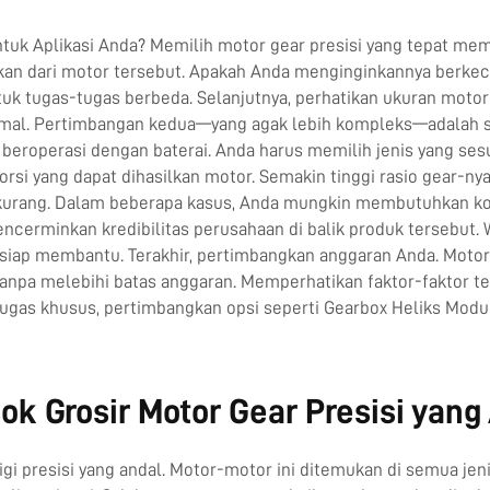
tuk Aplikasi Anda? Memilih motor gear presisi yang tepat mema
an dari motor tersebut. Apakah Anda menginginkannya berkece
k tugas-tugas berbeda. Selanjutnya, perhatikan ukuran motorn
 optimal. Pertimbangan kedua—yang agak lebih kompleks—adalah s
beroperasi dengan baterai. Anda harus memilih jenis yang sesu
orsi yang dapat dihasilkan motor. Semakin tinggi rasio gear-ny
erkurang. Dalam beberapa kasus, Anda mungkin membutuhkan ko
ncerminkan kredibilitas perusahaan di balik produk tersebut.
siap membantu. Terakhir, pertimbangkan anggaran Anda. Motor g
tanpa melebihi batas anggaran. Memperhatikan faktor-faktor 
 tugas khusus, pertimbangkan opsi seperti
Gearbox Heliks Modu
 Grosir Motor Gear Presisi yang
 presisi yang andal. Motor-motor ini ditemukan di semua jeni