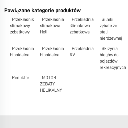
Powiązane kategorie produktów
Przekładnik
Przekładnia
Przekładnia
Silniki
ślimakowy
ślimakowa
ślimakowa
zębate ze
zębatkowy
Heli
zębatkowa
stali
nierdzewnej
Przekładnia
Przekładnia
Przekładnia
Skrzynia
hipoidalna
hipoidalna
RV
biegów do
pojazdów
rekreacyjnych
Reduktor
MOTOR
ZĘBATY
HELIKALNY