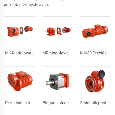
potrzeb przemysłowych.
MK Modułowa przekładnia stożkowo-ślimakowa
MR Modułowa przekładnia inline ślimakowa
MJK80 Przekładnia ślimakowa
Przekładnia helikalna PC Pre-stage
Bieguna planetarna
Zmiennik prędkości MB MBN