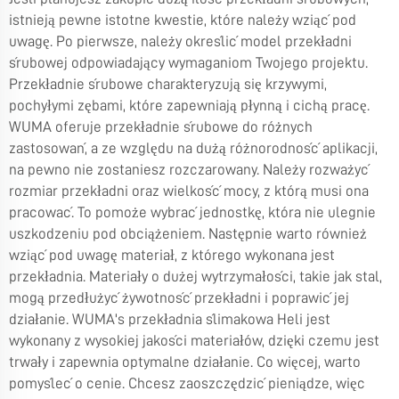
istnieją pewne istotne kwestie, które należy wziąć pod
uwagę. Po pierwsze, należy określić model przekładni
śrubowej odpowiadający wymaganiom Twojego projektu.
Przekładnie śrubowe charakteryzują się krzywymi,
pochyłymi zębami, które zapewniają płynną i cichą pracę.
WUMA oferuje przekładnie śrubowe do różnych
zastosowań, a ze względu na dużą różnorodność aplikacji,
na pewno nie zostaniesz rozczarowany. Należy rozważyć
rozmiar przekładni oraz wielkość mocy, z którą musi ona
pracować. To pomoże wybrać jednostkę, która nie ulegnie
uszkodzeniu pod obciążeniem. Następnie warto również
wziąć pod uwagę materiał, z którego wykonana jest
przekładnia. Materiały o dużej wytrzymałości, takie jak stal,
mogą przedłużyć żywotność przekładni i poprawić jej
działanie. WUMA's
przekładnia ślimakowa Heli
jest
wykonany z wysokiej jakości materiałów, dzięki czemu jest
trwały i zapewnia optymalne działanie. Co więcej, warto
pomyśleć o cenie. Chcesz zaoszczędzić pieniądze, więc