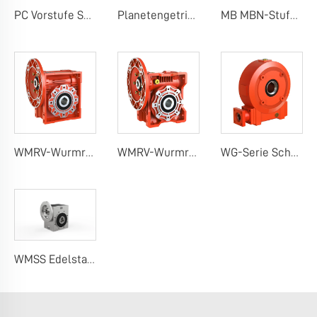
PC Vorstufe Schneckenradgetriebe
Planetengetriebe
MB MBN-Stufenlosvariator
WMRV-Wurmradgetriebe (klassisches Design)
WMRV-Wurmrad-Reduzierer (einzigartiges Design)
WG-Serie Schneckengetriebe
WMSS Edelstahl-Worm-Getriebe