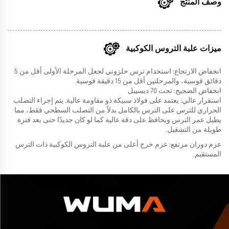
وصف المنتج
ميزات علبة التروس الكوكبية
انخفاض الارتجاع: استخدام ترس حلزوني لجعل المرحلة الأولى أقل من 5
دقائق قوسية، والمرحلتين أقل من 15 دقيقة قوسية
انخفاض الضجيج: تحت 70 ديسيبل
استقرار عالي: يعتمد على فولاذ سبيكة ذو مقاومة عالية. يتم إجراء التصلب
الحراري للترس على الترس بالكامل بدلاً من التصلب السطحي فقط، مما
يطيل عمر الترس ويحافظ على دقة عالية كما لو كان جديدًا حتى بعد فترة
طويلة من التشغيل.
عزم دوران مرتفع: عزم خرج أعلى من علبة التروس الكوكبية ذات الترس
المستقيم.