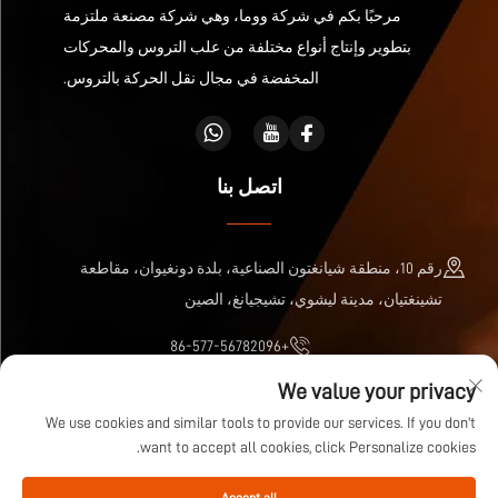
مرحبًا بكم في شركة ووما، وهي شركة مصنعة ملتزمة
بتطوير وإنتاج أنواع مختلفة من علب التروس والمحركات
المخفضة في مجال نقل الحركة بالتروس.
اتصل بنا
رقم 10، منطقة شيانغتون الصناعية، بلدة دونغيوان، مقاطعة
تشينغتيان، مدينة ليشوي، تشيجيانغ، الصين
+86-577-56782096
We value your privacy
[email protected]
We use cookies and similar tools to provide our services. If you don't
want to accept all cookies, click Personalize cookies.
حقوق النشر © شركة Zhejiang Wuma Drive المحدودة جميع الحقوق محفوظة