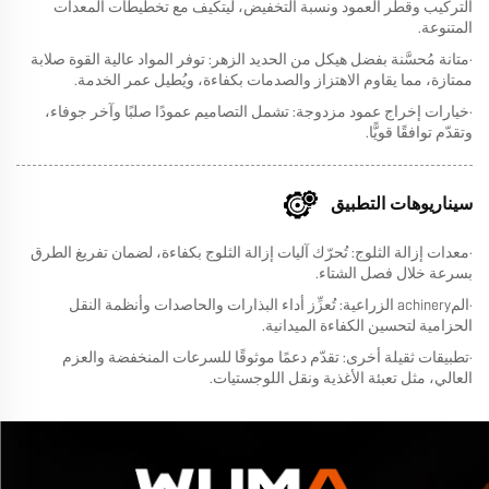
التركيب وقطر العمود ونسبة التخفيض، ليتكيف مع تخطيطات المعدات
المتنوعة.
·متانة مُحسَّنة بفضل هيكل من الحديد الزهر: توفر المواد عالية القوة صلابة
ممتازة، مما يقاوم الاهتزاز والصدمات بكفاءة، ويُطيل عمر الخدمة.
·خيارات إخراج عمود مزدوجة: تشمل التصاميم عمودًا صلبًا وآخر جوفاء،
وتقدّم توافقًا قويًّا.
سيناريوهات التطبيق
·معدات إزالة الثلوج: تُحرّك آليات إزالة الثلوج بكفاءة، لضمان تفريغ الطرق
بسرعة خلال فصل الشتاء.
·المachinery الزراعية: تُعزِّز أداء البذارات والحاصدات وأنظمة النقل
الحزامية لتحسين الكفاءة الميدانية.
·تطبيقات ثقيلة أخرى: تقدّم دعمًا موثوقًا للسرعات المنخفضة والعزم
العالي، مثل تعبئة الأغذية ونقل اللوجستيات.