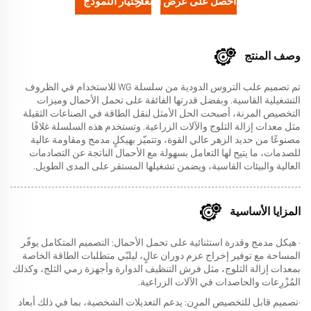
احصل على عرض أسعار
اختيار النموذج
وصف المنتج
تم تصميم علب التروس الدودية من سلسلة WG للاستخدام في الظروف
التشغيلية القاسية. وبفضل قدرتها الفائقة على تحمل الأحمال وميزات
التخصيص المرنة، أصبحت الحل الأمثل لنقل الطاقة في الصناعات الثقيلة
مثل معدات إزالة الثلوج والآلات الزراعية. وتستخدم هذه السلسلة غلافًا
مصنوعًا من حديد الزهر عالي القوة، وتتميّز بهيكلٍ مدمج ومقاومة عالية
للصدمات، ما يتيح لها التعامل بسهولة مع الأحمال الناتجة عن التصادمات
العالية والبيئات القاسية، ويضمن تشغيلها المستقر على المدى الطويل.
المزايا الأساسية
· هيكل مدمج وقدرة استثنائية على تحمل الأحمال: التصميم المتكامل يوفّر
المساحة مع توفير إخراج عزم دوران عالٍ، ليلبّي متطلبات الطاقة الخاصة
بمعدات إزالة الثلوج، مثل فرش التنظيف الدوارة وأجهزة رمي الثلج، وكذلك
المُزْرِعات والحاصدات في الآلات الزراعية.
·تصميم قابل للتخصيص المرِن: يدعم التعديلات الشخصية، بما في ذلك أبعاد