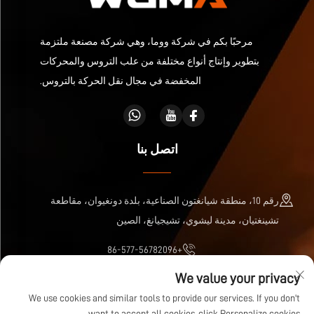
مرحبًا بكم في شركة ووما، وهي شركة مصنعة ملتزمة
بتطوير وإنتاج أنواع مختلفة من علب التروس والمحركات
المخفضة في مجال نقل الحركة بالتروس.
اتصل بنا
رقم 10، منطقة شيانغتون الصناعية، بلدة دونغيوان، مقاطعة
تشينغتيان، مدينة ليشوي، تشيجيانغ، الصين
+86-577-56782096
We value your privacy
[email protected]
We use cookies and similar tools to provide our services. If you don't
want to accept all cookies, click Personalize cookies.