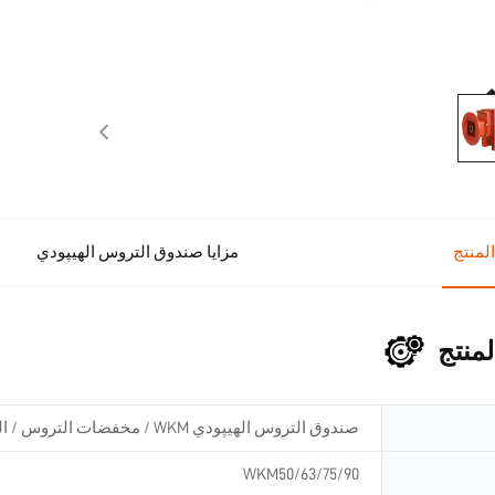
لمنتج
مزايا صندوق التروس الهيپودي
منتج
صندوق التروس الهيپودي WKM / مخفضات التروس / المحركات الكهربائية
WKM50/63/75/90