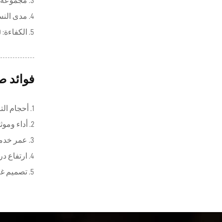
3. مجموعة واسعة من الملحقات.
4. مدى النسبة: 7.5 ~ 300
5. الكفاءة: 90%-92%;92%-94%
فوائد ص
1. أحجام التركيب متوافقة مع سلسلة WMRV (باستثناء WKM50)
2. أداء وموثوقية أعلى.
3. عمر خدمة طويل.
4. ارتفاع درجة الحرارة منخفض.
5. تصميم غلاف فريد.