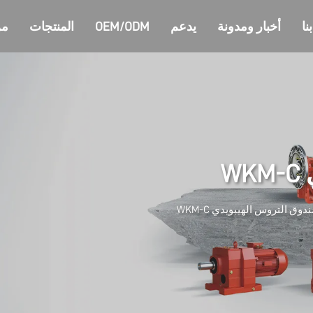
نا
أخبار ومدونة
يدعم
OEM/ODM
المنتجات
من
W
دوق التروس الهيبويدي WKM-C