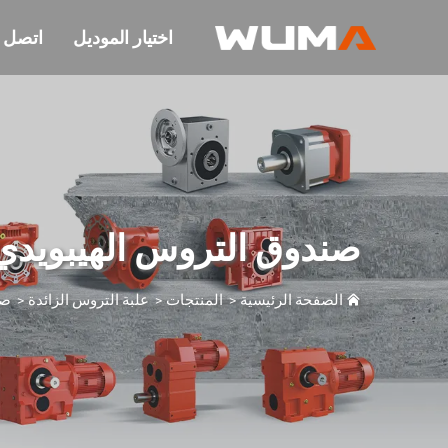
اختيار الموديل
اتصل ب
صندوق التروس الهيبويدي KM-C
الصفحة الرئيسية
>
المنتجات
>
علبة التروس الزائدة
>
صن