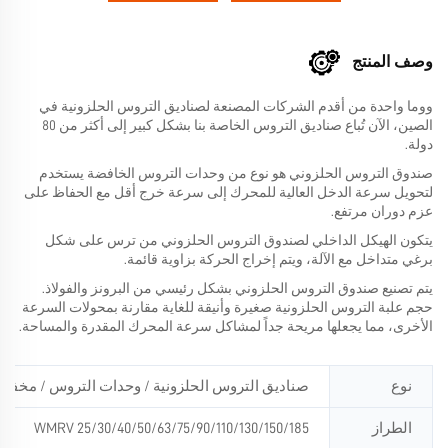
وصف المنتج
ووما واحدة من أقدم الشركات المصنعة لصناديق التروس الحلزونية في
الصين، الآن تُباع صناديق التروس الخاصة بنا بشكل كبير إلى أكثر من 80
دولة.
صندوق التروس الحلزوني هو نوع من وحدات التروس الخافضة يستخدم
لتحويل سرعة الدخل العالية للمحرك إلى سرعة خرج أقل مع الحفاظ على
عزم دوران مرتفع.
يتكون الهيكل الداخلي لصندوق التروس الحلزوني من ترس على شكل
برغي متداخل مع الآلة، ويتم إخراج الحركة بزاوية قائمة.
يتم تصنيع صندوق التروس الحلزوني بشكل رئيسي من البرونز والفولاذ.
حجم علبة التروس الحلزونية صغيرة وأنيقة للغاية مقارنة بمحولات السرعة
الأخرى، مما يجعلها مريحة جداً لمشاكل سرعة المحرك المقدرة والمساحة.
نوع
صناديق التروس الحلزونية / وحدات التروس / مخف
الطراز
WMRV 25/30/40/50/63/75/90/110/130/150/185