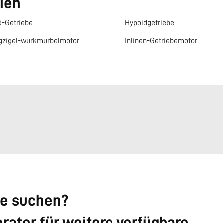
ien
d-Getriebe
Hypoidgetriebe
gzigel-wurkmurbelmotor
Inlinen-Getriebemotor
ie suchen?
rater für weitere verfügbare