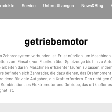
rodukte
Service
Unterstützungen
News&Blog
getriebemotor
nem Zahnradsystem verbunden ist. Er ist nützlich, um Maschin
len zum Einsatz, von Fabriken über Spielzeuge bis hin zu Auto
 arbeiten daran, Maschinen effizienter laufen zu lassen, inde
ors befinden sich Zahnräder, die dazu dienen, das Drehmomen
idend für viele Aufgaben, die Kraft erfordern. Den richtigen
ombination aus Elektromotor und Getriebe, das oft (außer es i
gnet ist.