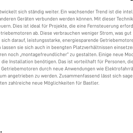
ckelt sich ständig weiter. Ein wachsender Trend ist die intel
 anderen Geräten verbunden werden können. Mit dieser Techni
rn. Dies ist ideal für Projekte, die eine Fernsteuerung erfo
etriebemotoren ab. Diese verbrauchen weniger Strom, was gut f
sich darauf, leistungsstarke, energiesparende Getriebemotor
ch lassen sie sich auch in beengten Platzverhältnissen einsetz
ren noch „montagefreundlicher“ zu gestalten. Einige neue Mode
ie Installation benötigen. Das ist vorteilhaft für Personen, 
 Getriebemotoren durch neue Anwendungen wie Elektrofahrräde
 um angetrieben zu werden. Zusammenfassend lässt sich sagen:
en zahlreiche neue Möglichkeiten für Bastler.