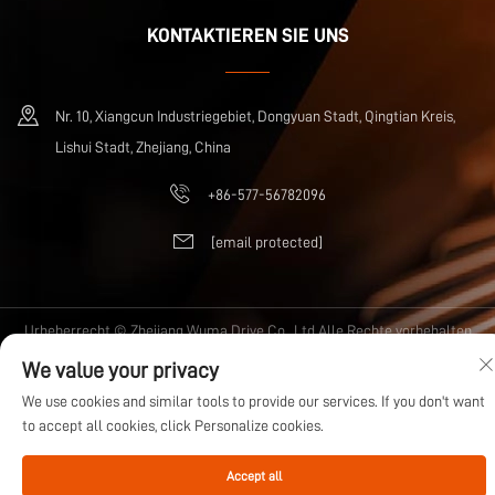
KONTAKTIEREN SIE UNS
Nr. 10, Xiangcun Industriegebiet, Dongyuan Stadt, Qingtian Kreis,
Lishui Stadt, Zhejiang, China
+86-577-56782096
[email protected]
Urheberrecht © Zhejiang Wuma Drive Co., Ltd Alle Rechte vorbehalten
Datenschutzrichtlinie
Blog
We value your privacy
We use cookies and similar tools to provide our services. If you don't want
to accept all cookies, click Personalize cookies.
Accept all