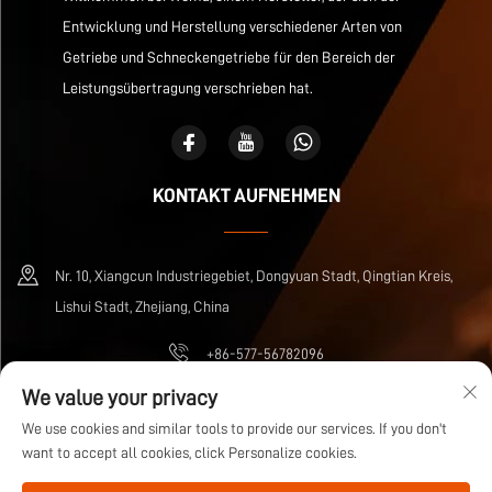
Entwicklung und Herstellung verschiedener Arten von
Getriebe und Schneckengetriebe für den Bereich der
Leistungsübertragung verschrieben hat.
KONTAKT AUFNEHMEN
Nr. 10, Xiangcun Industriegebiet, Dongyuan Stadt, Qingtian Kreis,
Lishui Stadt, Zhejiang, China
+86-577-56782096
We value your privacy
[email protected]
We use cookies and similar tools to provide our services. If you don't
want to accept all cookies, click Personalize cookies.
Urheberrecht © Zhejiang Wuma Drive Co., Ltd Alle Rechte vorbehalten