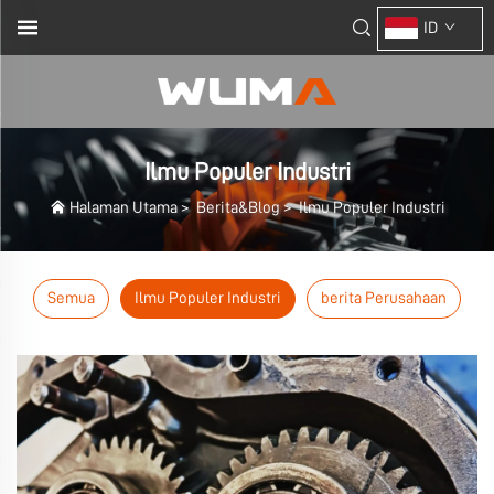
ID
Ilmu Populer Industri
Halaman Utama
>
Berita&Blog
>
Ilmu Populer Industri
Semua
Ilmu Populer Industri
berita Perusahaan