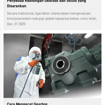
Penyebab Kebisingan Gearbox dan Solusi yang
Disarankan
Secara tradisional, tiga faktor utama dalam mengevaluasi
kinerja peredam roda gigi adalah kapasitas beban, umur lelah,
dan akurasi operasional, yang sering kali mengabaikan
Dec. 27. 2025
kebisingan transmisi. Dengan diterapkannya secara bertahap
standar ISO 14000 dan ISO 18000, i...
Cara Mengecat Gearbox