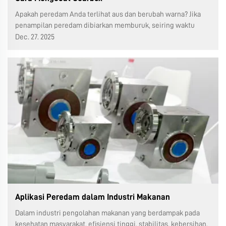
Apakah peredam Anda terlihat aus dan berubah warna? Jika
penampilan peredam dibiarkan memburuk, seiring waktu
karat, debu, dan kotoran akan semakin menumpuk. Dalam
Dec. 27. 2025
panduan ini, kami akan menunjukkan langkah demi langkah
cara mengecat peredam dengan benar agar tetap...
Aplikasi Peredam dalam Industri Makanan
Dalam industri pengolahan makanan yang berdampak pada
kesehatan masyarakat, efisiensi tinggi, stabilitas, kebersihan,