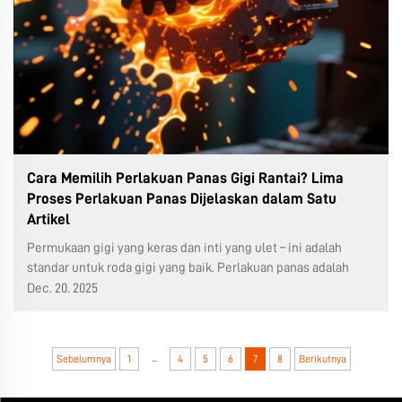
Cara Memilih Perlakuan Panas Gigi Rantai? Lima
Proses Perlakuan Panas Dijelaskan dalam Satu
Artikel
Permukaan gigi yang keras dan inti yang ulet – ini adalah
standar untuk roda gigi yang baik. Perlakuan panas adalah
kunci untuk mencapainya. Pemilihan proses yang tepat
Dec. 20. 2025
memberikan perbedaan besar dalam kinerja dan umur pakai.
Dalam produksi roda gigi cacing (WMR...
...
Sebelumnya
1
4
5
6
7
8
Berikutnya