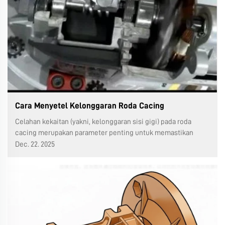
Cara Menyetel Kelonggaran Roda Cacing
Celahan kekaitan (yakni, kelonggaran sisi gigi) pada roda
cacing merupakan parameter penting untuk memastikan
stabilitas transmisi serta mengurangi guncangan dan
Dec. 22. 2025
kebisingan. Jika terlalu kecil, hal ini akan memperparah
keausan, panas, bahkan kemacetan. Metode penyesuaian
harus ditentukan berdasarkan tipe struktural peredam (kotak
terpisah, kotak integral, dll.), dan intinya adalah menyetel
celah kekaitan dengan mengubah posisi relatif antara roda
cacing dan cacing.