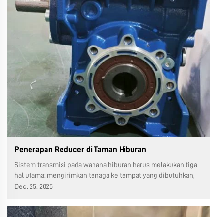
Penerapan Reducer di Taman Hiburan
Sistem transmisi pada wahana hiburan harus melakukan tiga
hal utama: mengirimkan tenaga ke tempat yang dibutuhkan,
mengubah kecepatan gerak dan arahnya, serta mengubah
Dec. 25. 2025
jenis gerakan juga. Oleh karena itu, sistem ini secara alami
terdiri dari tiga bagian: ...