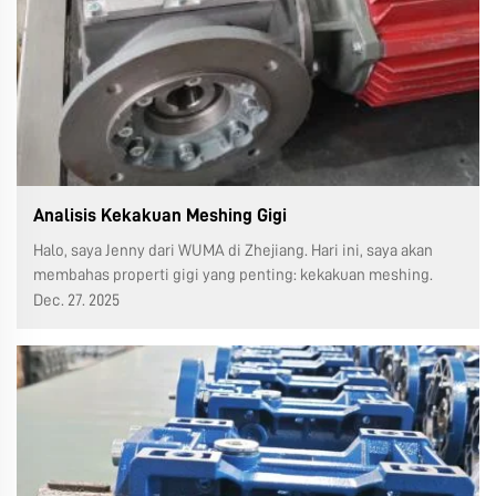
Analisis Kekakuan Meshing Gigi
Halo, saya Jenny dari WUMA di Zhejiang. Hari ini, saya akan
membahas properti gigi yang penting: kekakuan meshing.
Tinggi poros gigi (juga dikenal sebagai tinggi kontak atau
Dec. 27. 2025
tinggi kerja) adalah jarak radial antara tepi dua gigi pada g...