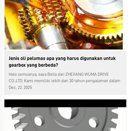
Jenis oli pelumas apa yang harus digunakan untuk
gearbox yang berbeda?
Halo semuanya, saya Bella dari ZHEJIANG WUMA DRIVE
CO.,LTD. Kami memiliki lebih dari 30 tahun pengalaman dalam
produksi gearbox dan 25 tahun pengalaman ekspor di bidang
Dec. 22. 2025
gearbox. Pekan lalu, saya memperkenalkan cara mengganti oli
pelumas pada gearbox WMRV wor...