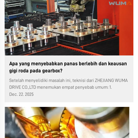
Apa yang menyebabkan panas berlebih dan keausan
gigi roda pada gearbox?
Setelah menyelidiki masalah ini, teknisi dari ZHEJIANG WUMA
DRIVE CO.,LTD menemukan empat penyebab umum: 1.
Kekasaran permukaan gigi yang buruk. Kekasaran permukaan
Dec. 22. 2025
gigi yang buruk menyebabkan kontak langsung atau tabrakan
antara puncak gigi roda ...