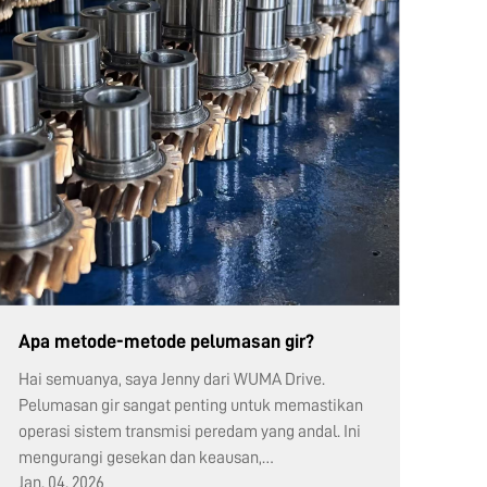
Apa metode-metode pelumasan gir?
Hai semuanya, saya Jenny dari WUMA Drive.
Pelumasan gir sangat penting untuk memastikan
operasi sistem transmisi peredam yang andal. Ini
mengurangi gesekan dan keausan,
Jan. 04. 2026
mengendalikan kenaikan suhu, meminimalkan