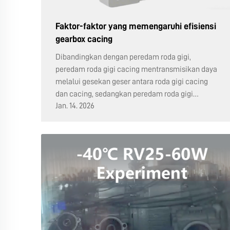
Faktor-faktor yang memengaruhi efisiensi
gearbox cacing
Dibandingkan dengan peredam roda gigi,
peredam roda gigi cacing mentransmisikan daya
melalui gesekan geser antara roda gigi cacing
dan cacing, sedangkan peredam roda gigi
Jan. 14. 2026
biasanya mentransmisikan daya melalui gesekan
gelinding, sehingga menghasilkan efisiensi yang
relatif lebih rendah. Namun, karena
penggunaannya ...