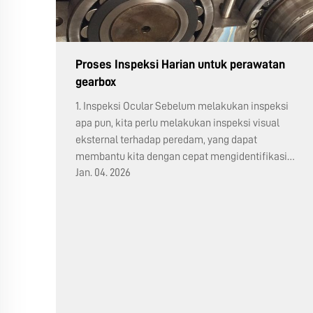
Proses Inspeksi Harian untuk perawatan
gearbox
1. Inspeksi Ocular Sebelum melakukan inspeksi
apa pun, kita perlu melakukan inspeksi visual
eksternal terhadap peredam, yang dapat
membantu kita dengan cepat mengidentifikasi
Jan. 04. 2026
masalah pada peredam. (1) Periksa apakah
terdapat penyok atau retakan pada permukaan
gearbox. (...