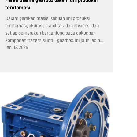
terotomasi
Dalam gerakan presisi sebuah lini produksi
terotomasi, akurasi, stabilitas, dan efisiensi dari
setiap pergerakan bergantung pada dukungan
komponen transmisi inti—gearbox. Ini jauh lebih
Jan. 12. 2026
dari sekadar perangkat "pengurang kecepatan";
ini adalah kunci...