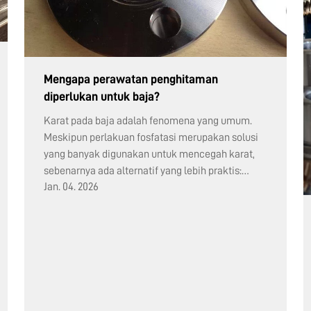
Mengapa perawatan penghitaman
diperlukan untuk baja?
Karat pada baja adalah fenomena yang umum.
Meskipun perlakuan fosfatasi merupakan solusi
yang banyak digunakan untuk mencegah karat,
sebenarnya ada alternatif yang lebih praktis:
Jan. 04. 2026
perawatan penghitaman. Perawatan
penghitaman adalah proses pembentukan lapisan
oksida yang padat...