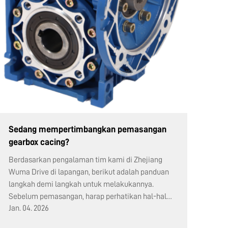
Sedang mempertimbangkan pemasangan
gearbox cacing?
Berdasarkan pengalaman tim kami di Zhejiang
Wuma Drive di lapangan, berikut adalah panduan
langkah demi langkah untuk melakukannya.
Sebelum pemasangan, harap perhatikan hal-hal
Jan. 04. 2026
berikut: Pertama, periksa cepat kemasan—
pastikan tidak mengalami kerusakan selama