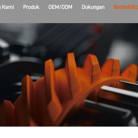
g Kami
Produk
OEM/ODM
Dukungan
Berita&Bl