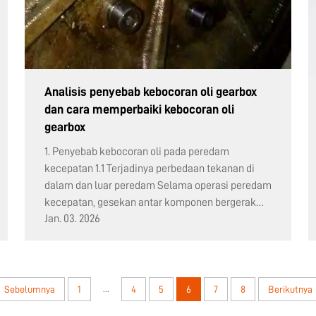
Analisis penyebab kebocoran oli gearbox
dan cara memperbaiki kebocoran oli
gearbox
1. Penyebab kebocoran oli pada peredam
kecepatan 1.1 Terjadinya perbedaan tekanan di
dalam dan luar peredam Selama operasi peredam
kecepatan, gesekan antar komponen bergerak
Jan. 03. 2026
menghasilkan panas dan dipengaruhi oleh suhu
lingkungan, menyebabkan...
...
Sebelumnya
1
4
5
6
7
8
Berikutnya