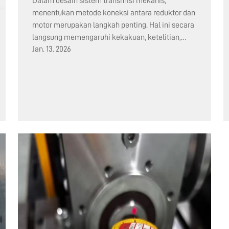
Dalam desain sistem transmisi mekanis,
menentukan metode koneksi antara reduktor dan
motor merupakan langkah penting. Hal ini secara
langsung memengaruhi kekakuan, ketelitian,
Jan. 13. 2026
keandalan, kemudahan perawatan, serta biaya
total seluruh sistem. F...