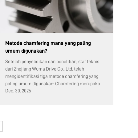
Metode chamfering mana yang paling
umum digunakan?
Setelah penyelidikan dan penelitian, staf teknis
dari Zhejiang Wuma Drive Co., Ltd. telah
mengidentifikasi tiga metode chamfering yang
paling umum digunakan: Chamfering merupakan
Dec. 30. 2025
proses penting untuk memastikan kualitas roda
gigi. Bergantung pada po... roda gigi.