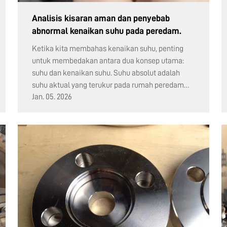
Analisis kisaran aman dan penyebab
abnormal kenaikan suhu pada peredam.
Ketika kita membahas kenaikan suhu, penting
untuk membedakan antara dua konsep utama:
suhu dan kenaikan suhu. Suhu absolut adalah
suhu aktual yang terukur pada rumah peredam
Jan. 05. 2026
atau bak oli, sedangkan kenaikan suhu adalah
selisih...