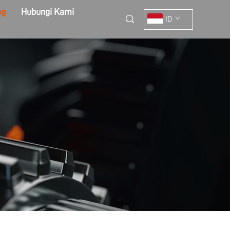
og
Hubungi Kami
ID