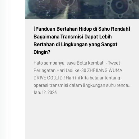
[Panduan Bertahan Hidup di Suhu Rendah]
Bagaimana Transmisi Dapat Lebih
Bertahan di Lingkungan yang Sangat
Dingin?
Halo semuanya, saya Bella kembali~ Tweet
Peringatan Hari Jadi ke-30 ZHEJIANG WUMA
DRIVE CO.,LTD.! Hari ini kita belajar tentang
operasi transmisi dalam lingkungan suhu rendah.
Jan. 12. 2026
Di tengah musim dingin, ketika suhu turun di
bawah nol, "bongkahan besi" di...