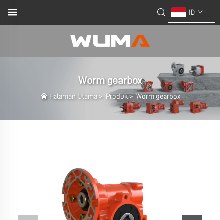
ID
Worm gearbox
Halaman Utama
>
Produk
>
Worm gearbox