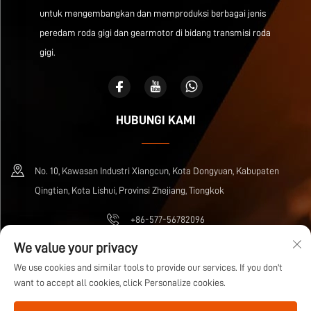
untuk mengembangkan dan memproduksi berbagai jenis
peredam roda gigi dan gearmotor di bidang transmisi roda
gigi.
HUBUNGI KAMI
No. 10, Kawasan Industri Xiangcun, Kota Dongyuan, Kabupaten
Qingtian, Kota Lishui, Provinsi Zhejiang, Tiongkok
+86-577-56782096
We value your privacy
[email protected]
We use cookies and similar tools to provide our services. If you don't
want to accept all cookies, click Personalize cookies.
Hak Cipta © Zhejiang Wuma Drive Co., Ltd. Dilindungi Undang-Undang