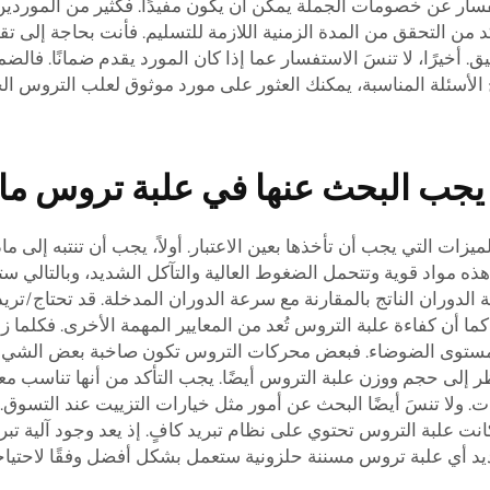
أكد من التحقق من المدة الزمنية اللازمة للتسليم. فأنت بحاجة إل
أخيرًا، لا تنسَ الاستفسار عما إذا كان المورد يقدم ضمانًا. فا
سئلة المناسبة، يمكنك العثور على مورد موثوق لعلب التروس الحل
يجب البحث عنها في علبة تروس مائ
يزات التي يجب أن تأخذها بعين الاعتبار. أولاً، يجب أن تنتبه إلى م
 هذه مواد قوية وتتحمل الضغوط العالية والتآكل الشديد، وبالتالي 
وران الناتج بالمقارنة مع سرعة الدوران المدخلة. قد تحتاج/تري
كما أن كفاءة علبة التروس تُعد من المعايير المهمة الأخرى. فكلما 
 مستوى الضوضاء. فبعض محركات التروس تكون صاخبة بعض الشيء، 
ت. ولا تنسَ أيضًا البحث عن أمور مثل خيارات التزييت عند التسوق
انت علبة التروس تحتوي على نظام تبريد كافٍ. إذ يعد وجود آلية تبريد
د أي علبة تروس مسننة حلزونية ستعمل بشكل أفضل وفقًا لاحتياج