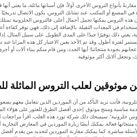
رنةً بأنواع التروس الأخرى. أولاً، فإن أسنانها مائلة، ما يعني أنه
 في المصنع أو المكتب. عند تشابك التروس، يكون الاتصال تدريجيًا و
أن هذه التروس يمكنها تحمل أحمال أعلى. فالتروس الحلزونية تمتلك
استخدام في المعدات الثقيلة. بالإضافة إلى ذلك، فهي توفر كفاءة أعل
لية، يعني ذلك توفيرًا جيدًا على المدى الطويل. على سبيل المثال، إ
ر لفترة أطول. وقد تم الأخذ بعين الاعتبار كل هذه المزايا عند
جابهم بجودة منتجاتنا! أيها الجدد، ومن قام منكم ببناء آلات أو أج
 وتجعل آلاتك أكثر موثوقية.
موثوقين لعلب التروس المائلة للط
زونية، فأنت تريد التأكد من أن الموردين الذين تتعامل معهم يضع
مة مناسبة ومنتج موثوق. إحدى أفضل الطرق للعثور على هؤلاء الم
حلزونية". سيمنحك ذلك شركة تورد هذه العلب. اقرأ مراجعات العمل
نتجاتها فعالة. يمكنك أيضًا زيارة الموردين في المعارض التجارية أو
أسئلة مباشرة. كما يمكنك مقارنة الموردين لتحديد من يقدم أفضل 