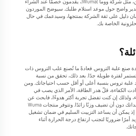
كبيرة من العلب، فإن الاتصال بالموردين مباشرة والاستفسار عن خصومات الجملة يمكن أن يكون مفيدًا. فكثير من الموردين، مثل شركة ووما (Wuma)، يقدمون خصمًا عند الشراء
ى تقدير واضح حول موعد استلام طلبك. سيوضح الموردون
لضمان دليل على ثقة الشركة بمنتجها، وسيدعمك في حال
زونية الخاصة بك.
لة؟
ادة صنع علبة التروس. فعادةً ما تُصنع علب التروس ذات
ستستمر لفترة طويلة جدًا. بعد ذلك، تحقق من نسبة
د علبة تروس بنسبة أعلى أو أقل حسب احتياجاتك. ومن
زادت الكفاءة، قلّ هدر الطاقة، الأمر الذي يصب في
ولذلك إن كنت تفضل تجربة أكثر هدوءًا، فابحث عن
طرازات تم تصميمها خصيصًا لتكون هادئة. كما ينبغي النظر إلى حجم ووزن علبة التروس أيضًا. يجب التأكد من أنها تناسب معداتك دون أن تضيف وزنًا زائدًا. وتتوفر منتجات Wuma
. إذ يمكن أن يساعد التزييت السليم في ضمان تشغيل
 أمرًا ضروريًا لتجنب ارتفاع درجة الحرارة أثناء
اتك.