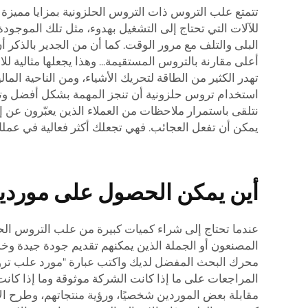
تتمتع علب التروس ذات التروس الحلزونية بمزايا مميزة مقا
للآلات التي تحتاج إلى التشغيل بهدوء، مثل تلك الموجودة
البلى والتلف مع مرور الوقت. كما أن من الجدير بالذكر 
أعلى مقارنة بالتروس المستقيمة... وهذا يجعلها مثالية لل
تهدر الكثير من الطاقة لتحريك الأشياء، ومن الناحية الما
استخدام تروس حلزونية أن تنجز المهمة بشكل أفضل وتستم
نتلقى باستمرار ملاحظات من العملاء الذين يعبّرون عن إع
يمكن أن تفعل العجائب. فهي تجعلك أكثر فعالية في عملك،
أين يمكن الحصول على موردين 
عندما تحتاج إلى شراء كميات كبيرة من علب التروس الحل
المصنعون أو الجملة الذين يمكنهم تقديم جودة جيدة وخد
محرك البحث المفضل لديك واكتب عبارة "مورد علب تروس 
المراجعات على ما إذا كانت الشركة موثوقة وما إذا كانت م
مقابلة بعض الموردين شخصيًا، ورؤية منتجاتهم، وطرح ال