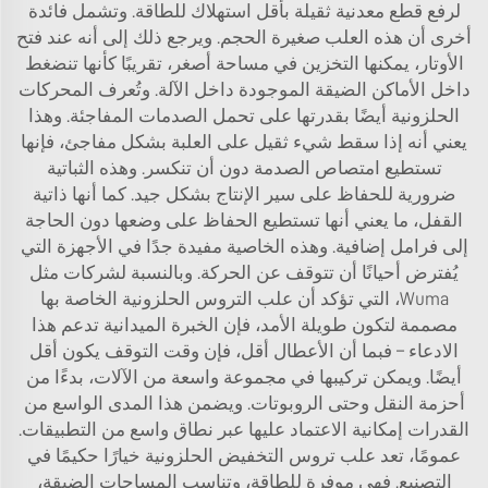
لرفع قطع معدنية ثقيلة بأقل استهلاك للطاقة. وتشمل فائدة
أخرى أن هذه العلب صغيرة الحجم. ويرجع ذلك إلى أنه عند فتح
الأوتار، يمكنها التخزين في مساحة أصغر، تقريبًا كأنها تنضغط
داخل الأماكن الضيقة الموجودة داخل الآلة. وتُعرف المحركات
الحلزونية أيضًا بقدرتها على تحمل الصدمات المفاجئة. وهذا
يعني أنه إذا سقط شيء ثقيل على العلبة بشكل مفاجئ، فإنها
تستطيع امتصاص الصدمة دون أن تنكسر. وهذه الثباتية
ضرورية للحفاظ على سير الإنتاج بشكل جيد. كما أنها ذاتية
القفل، ما يعني أنها تستطيع الحفاظ على وضعها دون الحاجة
إلى فرامل إضافية. وهذه الخاصية مفيدة جدًا في الأجهزة التي
يُفترض أحيانًا أن تتوقف عن الحركة. وبالنسبة لشركات مثل
Wuma، التي تؤكد أن علب التروس الحلزونية الخاصة بها
مصممة لتكون طويلة الأمد، فإن الخبرة الميدانية تدعم هذا
الادعاء – فبما أن الأعطال أقل، فإن وقت التوقف يكون أقل
أيضًا. ويمكن تركيبها في مجموعة واسعة من الآلات، بدءًا من
أحزمة النقل وحتى الروبوتات. ويضمن هذا المدى الواسع من
القدرات إمكانية الاعتماد عليها عبر نطاق واسع من التطبيقات.
عمومًا، تعد علب تروس التخفيض الحلزونية خيارًا حكيمًا في
التصنيع. فهي موفرة للطاقة، وتناسب المساحات الضيقة،