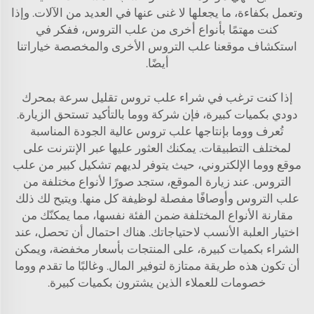
وتعمل بكفاءة، ما يجعلها لا غنى عنها في العديد من الآلات. وإذا
كنت مهتمًا بأنواع أخرى من علب التروس، ففكر في
استكشاف موقعنا
علب التروس الأخرى والمخصصة
خياراتنا
أيضًا.
إذا كنت ترغب في شراء علب تروس تقليل سرعة بمحرك
دودي بكميات كبيرة، فإن شركة ووما بالتأكيد تستحق الزيارة.
تُعرف ووما بإنتاجها علب تروس عالية الجودة المناسبة
لمختلف التطبيقات. يمكنك العثور عليها عبر الإنترنت على
موقع ووما الإلكتروني، حيث يتوفر لديهم تشكيل كبير من علب
التروس. عند زيارة الموقع، ستجد صورًا لأنواع مختلفة من
علب التروس وأوصافًا مفصلة لوظيفة كل منها. ويتيح لك ذلك
مقارنة الأنواع المختلفة ضمن الفئة نفسها، مما يمكنّك من
اختيار العلبة الأنسب لاحتياجاتك. هناك احتمال أن تحصل، عند
الشراء بكميات كبيرة، على المنتجات بأسعار مخفضة، ويمكن
أن تكون هذه طريقة ممتازة لتوفير المال. وغالبًا ما تقدم ووما
خصومات للعملاء الذين يشترون بكميات كبيرة.