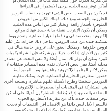
في معرفة المزيد حول كيفية مساعدتنا في هذا المجال أو
أماكن توفر هذه العلب، يرجى الاستمرار في القراءة!
قد يكون من الصعب بعض الشيء توريد مخفضات التروس
الحلزونية بالجملة، ومع ذلك، فهناك الكثير من العروض
المتوفرة بأسعار رائعة، ويختار كثير من الناس هذه العلب.
ويمكن أن يكون الإنترنت نقطة بداية جيدة. فهناك مواقع
إلكترونية متخصصة في بيع قطع الغيار الصناعية. وتقدم ووما
تشكيلة جيدة من علب التروس، بما في ذلك خيارات مثل
علبة
تروس حلزونية
، ويمكنك العثور على عروض خاصة هناك في
كثير من الأحيان. إذا كنت جزءًا من شركة، فإن الشراء بكميات
كبيرة يمكن أن يوفر لك المال أيضًا. ولا تنسَ البحث عن مصادر
محلية أيضًا. ففي بعض الأحيان، تقدم هذه المصادر صفقات لا
يمكن لأكبر المتاجر الإلكترونية منافستها. ومن المفيد أيضًا
حضور المعارض التجارية أو الصناعية. حيث يمكنك مقابلة
الموردين شخصيًا وطرح الأسئلة عليهم مباشرة. ونصيحة أخرى
هي المشاركة في المنتديات أو المجموعات الإلكترونية
المتعلقة بالتصنيع، إذ قد يُطلعك المشاركون أحيانًا على أماكن
توفر صفقات جيدة. تأكد من مقارنة الأسعار مع الجودة،
فالسعر الأقل ليس دائمًا هو الأفضل. اقرأ التقييمات أو تحدث
إلى الناس حول تجاربهم. كما يمكنك الاتصال بشركة ووما