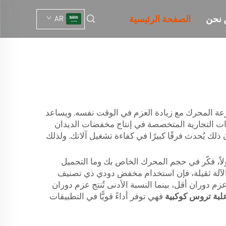
 نحن
الصفحة الرئيسية
AR
رعة المحرك مع زيادة العزم في الوقت نفسه. ويساعد
المعدات الثقيلة إلى أداءٍ فعّال. وتعتبر علامة «ووما» (Wuma) واحدةً من العلامات التجارية المتخصصة في إنتاج مخفضات الديدان
ن ذلك يُحدث فرقًا كبيرًا في كفاءة تشغيل آلاتك. ولذلك
لاً، فكّر في حجم المحرك الخاص بك وما التحميل
 الآلة ثقيلة، فإن استخدام مخفض دودي ذي تصنيف
زم دوران أقل، بينما النسبة الأدنى تُنتج عزم دوران
لبة تروس كوكبية
فهي توفر أداءً قويًّا في التطبيقات