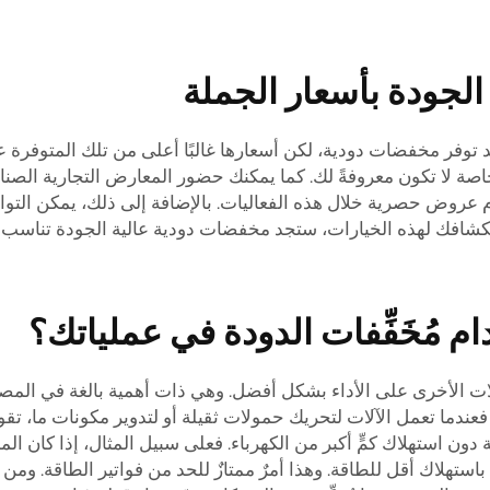
ة الجودة بأسعار الجملة
وفر مخفضات دودية، لكن أسعارها غالبًا أعلى من تلك المتوفرة عبر
صة لا تكون معروفةً لك. كما يمكنك حضور المعارض التجارية الصناع
دَّم عروض حصرية خلال هذه الفعاليات. بالإضافة إلى ذلك، يمكن التواص
كشافك لهذه الخيارات، ستجد مخفضات دودية عالية الجودة تناسب م
ام مُخَفِّفات الدودة في عملياتك؟
 الأخرى على الأداء بشكل أفضل. وهي ذات أهمية بالغة في المصانع
 فعندما تعمل الآلات لتحريك حمولات ثقيلة أو لتدوير مكونات ما،
ة دون استهلاك كمٍّ أكبر من الكهرباء. فعلى سبيل المثال، إذا كان ال
تهلاك أقل للطاقة. وهذا أمرٌ ممتازٌ للحد من فواتير الطاقة. ومن 