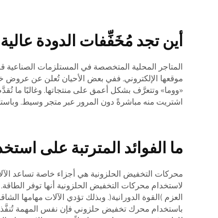
أين تجد مُخَفِّفات الدودة عالي
المتاجر المحلية المتخصصة في المستلزمات الصناعية قد ت
موقعها الإلكتروني. ففي بعض الأحيان تُعلن عن عروض خا
«ووما» وتتعرَّف بشكل أعمق على منتجاتها. وغالبًا ما تُق
اشتريت منه مباشرةً دون المرور عبر متجر وسيط. وباست
ما الفوائد المترتبة على استخد
محركات التخفيض الحلزونية هي أجزاء خاصة تساعد الآلات
لاستخدام محركات التخفيض الحلزونية أنها توفر الطاقة.
العزم (القوة الدورانية). وبذلك تؤدي الآلات مهامها الشاق
باستخدام محرك تخفيض حلزوني فإن نفس المهمة تُنفَّذ باس