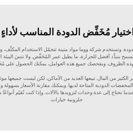
ختيار مُخَفِّض الدودة المناسب لأداءٍ
دودة. وتستخدم شركة ووما مواد متينة تتحمّل الاستخدام المكثَّف، وه
ح بتبدُّد أفضل للحرارة، ما يطيل عمر المُخَفِّض. ولا تنسَ البيئة الت
ومٍ لهذه الظروف. وبفحصك جميع هذه العوامل، يمكنك الحصول على مُخَفِ
ثير من المال. تبيعها العديد من الأماكن، لكن ليست جميعها موثوقة
المخفضات الدودية المتاحة لديها. ويمكنك مقارنة الأسعار بسهولة
ما تحتاج إلى عدة وحدات لتزويدها بالآلات. وإذا كنت تُقيّم أنواعً
حلزونية
خيارات.