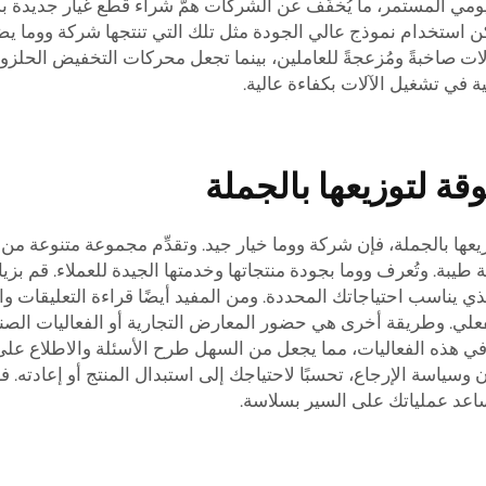
ليومي المستمر، ما يُخفِّف عن الشركات همّ شراء قطع غيار جديدة
استخدام نموذج عالي الجودة مثل تلك التي تنتجها شركة ووما يض
صاخبةً ومُزعجةً للعاملين، بينما تجعل محركات التخفيض الحلزونية
 في تشغيل الآلات بكفاءة عالية.
قة لتوزيعها بالجملة
ا بالجملة، فإن شركة ووما خيار جيد. وتقدِّم مجموعة متنوعة من ع
بة. وتُعرف ووما بجودة منتجاتها وخدمتها الجيدة للعملاء. قم بزيار
الذي يناسب احتياجاتك المحددة. ومن المفيد أيضًا قراءة التعليقات 
لي. وطريقة أخرى هي حضور المعارض التجارية أو الفعاليات الصناعي
ة في هذه الفعاليات، مما يجعل من السهل طرح الأسئلة والاطلاع ع
 وسياسة الإرجاع، تحسبًا لاحتياجك إلى استبدال المنتج أو إعادته.
اعد عملياتك على السير بسلاسة.