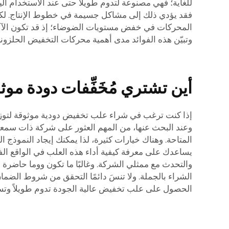
للغاية؛ فهي مصنوعة لتدوم طويلاً حتى عند الاستخدام ا
فقد يؤدي ذلك إلى مشاكل جسيمة في خطوط الإنتاج. لكن 
المحركات في خفض مستويات الضوضاء؛ إذ قد تكون الآلات 
وتبيّن هذه الفوائد مدى أهمية محركات التخفيض الحلزونية
أين تشتري مُخَفِّفات دودة موثو
إذا كنت ترغب في شراء علب تخفيض دودية موثوقة لتوزيعه
وعند البحث عنها، من المهم العثور على شركة ذات سمعة طي
المتاحة. وهناك خيارات كثيرة، لذا يمكنك إيجاد النموذج 
يساعدك على معرفة كيفية أداء هذه العلب في الواقع الفع
والتحدث مع ممثلي الشركة. وغالبًا ما تكون ووما حاضر
الشراء بالجملة. ولا تنسَ دائمًا التحقق من شروط الضمان
الحصول على علب تخفيض عالية الجودة تدوم طويلاً وتس