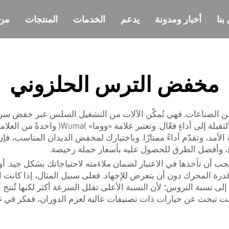
بنا
أخبار ومدونة
يدعم
الخدمات
المنتجات
من
مخفض الترس الحلزوني
يد من الصناعات. فهي تُمكّن الآلات من التشغيل السلس عبر خفض س
ذلك بشكلٍ كبيرٍ في المصانع التي تحتاج فيها 
 الأمد، وتقدّم أداءً ممتازًا. وباختيارك لمخفض الديدان المناسب، فإ
، وأفضل الطرق للحصول عليه بأسعار جملة رخيصة.
جب أن تأخذها في الاعتبار لضمان ملاءمته لاحتياجاتك بشكل جيد. أو
درة المحرك دون أن يتعرض للإجهاد. فعلى سبيل المثال، إذا كانت
إلى نسبة التروس؛ لأن النسبة الأعلى تقلل السرعة أكثر لكنها تُنتج ع
 كنت تبحث عن خيارات ذات تصنيفات عالية لعزم الدوران، ففكر في
ع