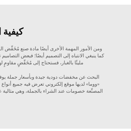
كيفية ا
ومن الأمور المهمة الأخرى أيضًا مادة صنع مُخَفِّض ال
كما ينبغي الانتباه إلى التصميم أيضًا؛ فبعض التصاميم تسم
مليئًا بالغبار، فستحتاج إلى مُخَفِّضٍ مقا
البحث عن مخفضات دودية جيدة وبأسعار جملة يوفر الك
«ووما» لديها موقع إلكتروني تعرض فيه جميع أنواع 
المصنِّعة خصومات عند الشراء بالجملة، وهي مثالية عند