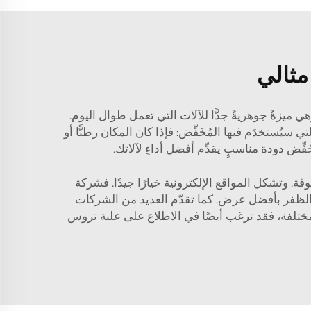
 مثالي
ي ميزةٌ جوهريةٌ جدًّا للآلات التي تعمل طوال اليوم.
ي سيُستخدَم فيها المُخَفِّض: فإذا كان المكان رطبًّا أو
ّض دودة مناسبٍ يقدِّم أفضل أداءٍ لآلاتك.
. وتشكل المواقع الإلكترونية خيارًا جيدًا. فشركة
 والظفر بأفضل عرض. كما تقدّم العديد من الشركات
ا مختلفة، فقد ترغب أيضًا في الاطلاع على
علبة تروس