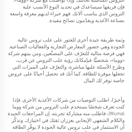
التروس المناسبة لحالتك. وإذا تواصلت مع شركة «ووما»،
فإن فريقها سيساعدك في تحديد النوع الأنسب
علبة
التروس
الذي يناسب آلاتك. فهم خبراء لديهم معرفة واسعة
بصناعة الأغذية ويقدّمون نصائح مفيدة.
وثمة طريقة جيدة أخرى للعثور على علب تروس عالية
الجودة وهي حضور المعارض التجارية والفعاليات الصناعية.
فهي فرصة مثالية للتعرّف على المصنِّعين، ومن بينهم شركة
«ووما»، شخصيًّا. فبإمكانك رؤية علب التروس عن قرب،
وطرح الأسئلة عليها مباشرة، والتعرّف على الميزات التي
تجعلها موفرة للطاقة. كما أنك قد تحصل أحيانًا على عروض
خاصة توفر لك المال.
وأخيرًا، اطلب التوصيات من شركات الأغذية الأخرى. فإذا
كنت تعرف شخصًا يستخدم علب التروس من شركة ووما
(Wuma)، فاطلب منه مشاركة تجربته. إن المراجعات الجيدة
والكلام الشفهي الإيجابي يعززان ثقتك في اختيارك. وتذكّر
أن الاستثمار في علب تروس عالية الجودة لا يوفّر الطاقة