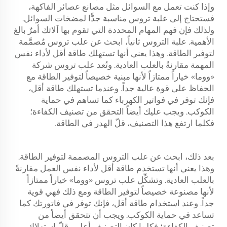
وإذا كنت تعمل مع السوائل مثل مصانع عصائر الفاكهة،
فستحتاج إلى علبة تروس مناسبة جدًّا لمضخات السوائل.
ولذلك فإن فهم المهام المحددة التي تقوم بها آلاتك أمرٌ بالغ
الأهمية.
علبة التروس
ثانياً، ابحث عن علب تروس مُصمَّمة
لتوفير الطاقة. وهذا يعني أنها تستهلك طاقة أقل لأداء نفس
المهمة مقارنةً بالعلب العادية. وتُعد علب تروس شركة
«ووما» خياراً ممتازاً لأنها مبنية خصيصاً لتوفير الطاقة مع
الحفاظ على قوة عالية جداً. وعندما تستهلك طاقة أقل،
فإنك توفر في فواتير الكهرباء كما تساهم في حماية
الكوكب. ويجب عليك أيضاً التحقق من تصنيف الكفاءة؛
فكلما ارتفع هذا التصنيف، قلّ الهدر في الطاقة.
بعد ذلك، ابحث عن علب التروس المصممة لتوفير الطاقة.
وهذا يعني أنها تستخدم طاقة أقل لأداء نفس العمل مقارنةً
بالعلب العادية. وتشكِّل علب تروس «ووما» خياراً ممتازاً
لأنها مصنوعة خصيصاً لتوفير الطاقة ومع ذلك فهي قوية
جداً. وعند استخدام طاقة أقل، فإنك توفر في فاتورتك كما
تساعد في حماية الكوكب. ويجب أن تتحقق أيضاً من
تصنيف الكفاءة؛ فكلما كان التصنيف أعلى، قلّ استهلاك