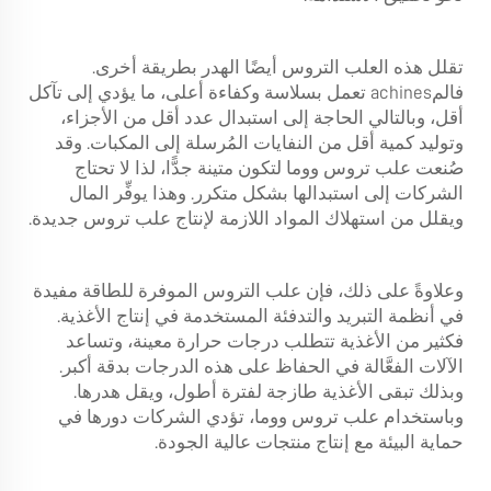
تقلل هذه العلب التروس أيضًا الهدر بطريقة أخرى.
فالمachines تعمل بسلاسة وكفاءة أعلى، ما يؤدي إلى تآكل
أقل، وبالتالي الحاجة إلى استبدال عدد أقل من الأجزاء،
وتوليد كمية أقل من النفايات المُرسلة إلى المكبات. وقد
صُنعت علب تروس ووما لتكون متينة جدًّا، لذا لا تحتاج
الشركات إلى استبدالها بشكل متكرر. وهذا يوفِّر المال
ويقلل من استهلاك المواد اللازمة لإنتاج علب تروس جديدة.
وعلاوةً على ذلك، فإن علب التروس الموفرة للطاقة مفيدة
في أنظمة التبريد والتدفئة المستخدمة في إنتاج الأغذية.
فكثير من الأغذية تتطلب درجات حرارة معينة، وتساعد
الآلات الفعَّالة في الحفاظ على هذه الدرجات بدقة أكبر.
وبذلك تبقى الأغذية طازجة لفترة أطول، ويقل هدرها.
وباستخدام علب تروس ووما، تؤدي الشركات دورها في
حماية البيئة مع إنتاج منتجات عالية الجودة.