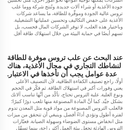
الشركات يمكنها توجيه أموالها نحو أمور أخرى، مثل تحسين
جودة الأغذية أو شراء آلات جديدة. وتُنتج شركة ووما علب
تروس عالية الجودة وموفِّرة للطاقة، ما يساعد شركات
الأغذية على خفض التكاليف وتحسين عملياتها التشغيلية.
وباختيار هذه العلب، لا توفر الشركات المال فحسب، بل
تسهم أيضًا في حماية البيئة من خلال استهلاك طاقة أقل.
عند البحث عن علب تروس موفرة للطاقة
لنشاطك التجاري في مجال الأغذية، هناك
عدة عوامل يجب أن تأخذها في الاعتبار.
أولًا، راجع تصنيف الكفاءة الطاقية، لأن التصنيف الأعلى
يعني وفورات أكبر في استهلاك الطاقة. ثم فكّر في الحجم
ونوع العلبة.
علبة التروس
تحتاج، تأكّد من أنَّها تناسب آلاتك
بشكل جيِّد. كما أنَّ المادة المصنوعة منها تلعب دورًا كبيرًا؛
فالعلب التروس المصنوعة من مواد قوية مثل المعدن تدوم
لفترة أطول وتؤدي أداءً أفضل. وينبغي أن تتحقق من ميزات
مثل انخفاض مستوى الضوضاء وسهولة الصيانة. فعبّارات
التروس الهادئة تجعل بيئة العمل أكثر راحة، بينما تسهِّل