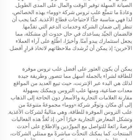
الصيانة السهلة توفير الوقت والمال على المدى الطويل.
وعادةً ما تتمتَّع علب تروس شركة «ووما» بهذه الخصائص،
لذا فهي مناسبة جدًّا لاحتياجات قطاع الأغذية. كما يجب أن
تنظر إلى ضمان الشركة وخدمات الدعم التي تقدِّمها.
فالضمان الجيِّد يساعدك في حال حدوث أي مشكلة، مما
يجعل استثمارك يبدو آمنًا. وأخيرًا، اطّلع على آراء العملاء
الآخرين؛ إذ يمكن أن تُرشدك ملاحظاتهم لاتخاذ قرارٍ أفضل.
يمكن أن يكون العثور على أفضل علب تروس موفرة
للطاقة لشراء بالجملة أسهل مما تتصور. وطريقة جيدة
لذلك هي البدء عبر الإنترنت، حيث تبيع العديد من المواقع
معدات صناعية، ومنها علب التروس. ويمكنك بسهولة
مقارنة العلامات التجارية والأسعار دون الحاجة إلى الذهاب
إلى أي مكان. وتوفّر شركة «ووما» مجموعةً متنوعةً من
علب التروس الموفرة للطاقة، وهي مثاليةٌ لشركات الأغذية.
وتشكل المعارض التجارية خيارًا آخر، إذ تُعَدُّ هذه الفعاليات
فرصةً رائعةً للتواصل مع المورِّدين والاطلاع على أحدث
المنتجات. كما يمكنك التحدُّث مباشرةً مع ممثلي الشركات،