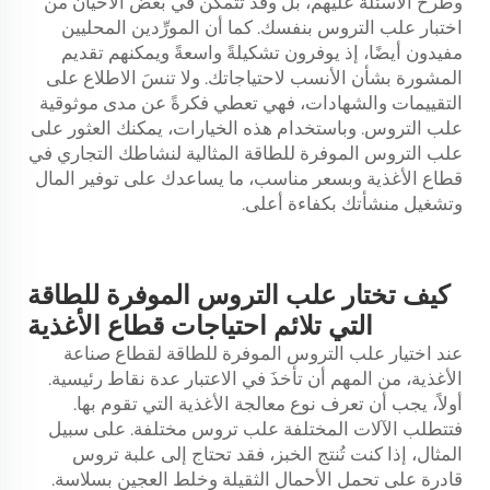
وطرح الأسئلة عليهم، بل وقد تتمكن في بعض الأحيان من
اختبار علب التروس بنفسك. كما أن المورِّدين المحليين
مفيدون أيضًا، إذ يوفرون تشكيلةً واسعةً ويمكنهم تقديم
المشورة بشأن الأنسب لاحتياجاتك. ولا تنسَ الاطلاع على
التقييمات والشهادات، فهي تعطي فكرةً عن مدى موثوقية
علب التروس. وباستخدام هذه الخيارات، يمكنك العثور على
علب التروس الموفرة للطاقة المثالية لنشاطك التجاري في
قطاع الأغذية وبسعر مناسب، ما يساعدك على توفير المال
وتشغيل منشأتك بكفاءة أعلى.
كيف تختار علب التروس الموفرة للطاقة
التي تلائم احتياجات قطاع الأغذية
عند اختيار علب التروس الموفرة للطاقة لقطاع صناعة
الأغذية، من المهم أن تأخذَ في الاعتبار عدة نقاط رئيسية.
أولاً، يجب أن تعرف نوع معالجة الأغذية التي تقوم بها.
فتتطلب الآلات المختلفة علب تروس مختلفة. على سبيل
المثال، إذا كنت تُنتج الخبز، فقد تحتاج إلى علبة تروس
قادرة على تحمل الأحمال الثقيلة وخلط العجين بسلاسة.