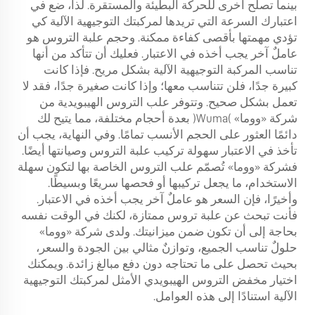
بينما تصلح أخرى للحركة البطيئة والمستقرة. لذا، ضع في
اعتبارك السرعة التي تريدها لمركبتك التوجيهية الآلية كي
تؤدي مهمتها بأقصى كفاءة ممكنة. وحجم علبة التروس هو
عاملٌ آخر يجب أخذه في الاعتبار. فعليك أن تتأكد من أنها
تناسب المركبة التوجيهية الآلية بشكل مريح. فإذا كانت
كبيرة جدًا، فلن تتناسب معها؛ وإذا كانت صغيرة جدًا، فقد لا
تعمل بشكل صحيح. وتتوفر علب التروس الهيبويدية من
شركة «ووما» (Wuma) بعدة أحجام مختلفة، مما يتيح لك
دائمًا العثور على الحجم الأنسب تمامًا. وفي النهاية، يجب أن
تأخذ في الاعتبار سهولة تركيب علبة التروس وصيانتها أيضًا.
فشركة «ووما» تُصمّم علب التروس الخاصة بها لتكون سهلة
الاستخدام، ما يجعل تركيبها أو فحصها سريعًا وبسيطًا.
وأخيرًا، فإن السعر هو عاملٌ آخر يجب أخذه في الاعتبار.
فأنت تبحث عن علبة تروس ممتازة، لكنك في الوقت نفسه
بحاجة إلى أن تكون ضمن ميزانيتك. ولدى شركة «ووما»
حلولٌ تناسب الجميع، وتوازنٌ مثالي بين الجودة والسعر،
بحيث تحصل على ما تحتاجه دون دفع مبالغ زائدة. ويمكنك
اختيار مخفض التروس الهيبويدي الأمثل لمركبتك التوجيهية
الآلية استنادًا إلى هذه العوامل.