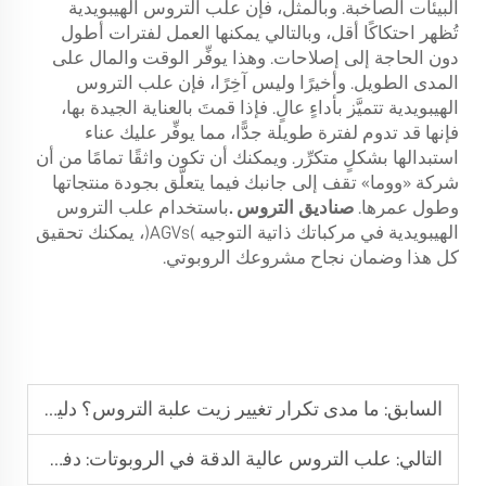
البيئات الصاخبة. وبالمثل، فإن علب التروس الهيبويدية
تُظهر احتكاكًا أقل، وبالتالي يمكنها العمل لفترات أطول
دون الحاجة إلى إصلاحات. وهذا يوفِّر الوقت والمال على
المدى الطويل. وأخيرًا وليس آخِرًا، فإن علب التروس
الهيبويدية تتميَّز بأداءٍ عالٍ. فإذا قمتَ بالعناية الجيدة بها،
فإنها قد تدوم لفترة طويلة جدًّا، مما يوفِّر عليك عناء
استبدالها بشكلٍ متكرِّر. ويمكنك أن تكون واثقًا تمامًا من أن
شركة «ووما» تقف إلى جانبك فيما يتعلَّق بجودة منتجاتها
وطول عمرها.
صناديق التروس
.
باستخدام علب التروس
الهيبويدية في مركباتك ذاتية التوجيه (AGVs)، يمكنك تحقيق
كل هذا وضمان نجاح مشروعك الروبوتي.
السابق:
ما مدى تكرار تغيير زيت علبة التروس؟ دليل شامل
التالي:
علب التروس عالية الدقة في الروبوتات: دفع مستقبل الأتمتة