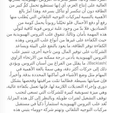
العالية على إنتاج العزم، أي إنها تستطيع تحمل كمٍّ كبير من
الطاقة دون أن تنكسر أو تتآكل بسرعة. وهذا أمرٌ بالغ
الأهمية بالنسبة لمركبات التوجيه التلقائي التي يُطلب منها
رفع أو دفع الأحمال. فلو تخيّلنا روبوتاً يحمل كومة من
الصناديق، فلا بدّ من وجود علبة تروس قوية كافية لتولّي
هذه المهمة بأمان. وثالثاً، تتفوق علب التروس الهيبويدية من
حيث الكفاءة على غيرها من أنواع علب التروس. وهذه
الكفاءة توفر الطاقة، ما يعود بالنفع على البيئة ويساعد
الشركات على توفير المال. ومن ناحية أخرى، تتميز علب
التروس الهيبويدية بأدنى درجة ممكنة من الارتخاء الزاوي
(Backlash)، ما يقلل من الفراغ بين أسنان التروس. ويؤدي
ذلك إلى حركات أكثر دقة، وهي سمةٌ بالغة الأهمية في
المهام مثل وضع الأشياء في أماكنها المحددة بدقة. وأخيراً،
فإن صيانتها بسيطة. فطالما تمّت مراقبتها وفحصها بشكل
دوري وإجراء التعديلات اللازمة لها، فإنها تعمل بكفاءة عالية،
وهي ميزة تسويقية كبيرة للشركات التي تسعى لتجنب
توقف التشغيل لفترات طويلة. وبالنظر إلى كل هذه المزايا،
تُعَد علب التروس الهيبويدية استثماراً ذكياً في مستقبل
مركبات التوجيه التلقائي. وتهتم شركة «ووما» بتبني هذه