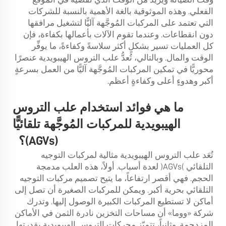
الفعلي. وهذه الموثوقية بالغة الأهمية بالنسبة للشركات
التي تعتمد على المركبات المُوجَّهة آليًّا لتشغيل مرافقها
دون انقطاعات. وعندما تقوم الآلات بأعمالها بكفاءة، فإن
كل العمليات تسير بشكلٍ أكثر سلاسةً وكفاءةً، ما يوفِّر
الوقت والمال. وبالتالي، تُعدُّ علب التروس الهيبويدية عنصرًا
محوريًّا في تمكين المركبات المُوجَّهة آليًّا من العمل بسرعةٍ
أكبر وهدوءٍ أعلى وكفاءةٍ أعظم.
ما هي فوائد استخدام علب التروس
الهيبويدية للمركبات المُوجَّهة تلقائيًّا
(AGVs)؟
تُعَد علب التروس الهيبويدية مثالية لمركبات التوجيه
التلقائي (AGVs) لعدة أسباب. أولاً، هذه العلب مدمجة
الحجم. فهي أقصر ارتفاعاً، ما يتيح تصميم مركبات التوجيه
التلقائي بحرية أكبر. ويمكن للمركبات الصغيرة أن تصل إلى
أماكن لا تستطيع المركبات الكبيرة الوصول إليها. وتدرك
شركة «ووما» أن مساحات التخزين نادرة الثمن في الأماكن
المزدحمة. وثانياً، تتميّز محركات التروس الهيبويدية بقدرتها