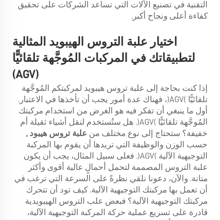
التقنية في تصنيع الآلات التي تساعد الشركات على تحقيق
كفاءة أعلى ونجاح أكبر.
اختيار علبة التروس الهيبويد المثالية
لتطبيقاتك في المركبات المُوجَّهة تلقائيًّا
(AGV)
إذا كنت بحاجة إلى علبة تروس هيبويد لمركبتكم المُوجَّهة
تلقائيًّا (AGV)، فهناك عدة أمور يجب أن تأخذها في الاعتبار.
أول ما ينبغي أن تفكر فيه هو الغرض من استخدام مركبتك
المُوجَّهة تلقائيًّا (AGV). هل ستُستخدم لنقل أشياء ثقيلة أم
خفيفة؟ ستحتاج إلى نوع مختلف من
علبة تروس هيبود
,
حسب الوزن والوظيفة التي تريدها أن يقوم بها المركبة
التوجيهية الآلية (AGV). فعلى سبيل المثال، يجب أن يكون
علبة التروس المصممة لتحمل أحمالٍ عالية أقوى وأكثر
متانة. والآن، دعونا نلقي نظرةً على السرعة التي ترغب في
أن تعمل بها مركبتك التوجيهية الآلية. كيف تود أن تتحرك
مركبتك التوجيهية الآلية؟ فبعض علب التروس الهيبويدية
قادرة على تسريع عملية حركة المركبة التوجيهية الآلية،