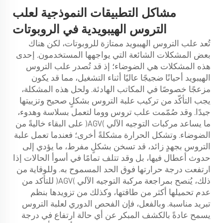
مشاكل التطبيقات النموذجية لعلب
التروس الهيبويدية في الروبوتات
تُعد علب التروس الهيبويد ممتازة للروبوتات، لكن هناك
بعض المشكلات الشائعة التي يواجهها المستخدمون. إحدى
هذه المشكلات هي الضوضاء؛ إذ قد تُصدر علب التروس
الهيبويد أحيانًا ضجيجًا عاليًا أثناء التشغيل، مما قد يكون
مزعجًا خصوصًا في المكاتب الهادئة. ولحل هذه المشكلة،
يجب التأكّد من تركيب علبة التروس بشكلٍ صحيح وتزييتها
جيدًا. وقد صُمّمت علب تروس ووما لتعمل بسلاسة وهدوء،
ما يساعد مركبات التوجيه الآلي (AGV) على البقاء خاليةً من
الضوضاء. وتشكل الحرارة مشكلةً أخرى؛ فعندما تعمل علبة
التروس بجهدٍ زائد، قد تسخن بشكلٍ مفرط، ما يؤدي إلى
حدوث أعطال فيها، بل وقد تتلف تمامًا في أسوأ الحالات إذا
ارتفعت درجة حرارتها فوق الحد المسموح به. وللوقاية من
ذلك، يُنصح بمراجعة مركبة التوجيه الآلي (AGV) للتأكد من
عدم تحميلها أكثر من طاقتها، وكذلك من تزويدها بنظم
تبريد مناسبة. وبالفعل، فإن الفحص الدوري لعلبة التروس
يسمح عادةً بالكشف المبكر عن أي حالة ارتفاع في درجة