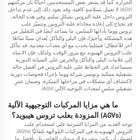
الحرارة. كما قد يشعر بعض المستخدمين أحيانًا بأن مركبتهم
(AGV) لا تعمل بسلاسةٍ كافية، وقد يعود ذلك إلى عدم تداخل
التروس داخل علبة التروس بشكلٍ سليم. وفي هذه الحالة،
قد تحتاج إلى إعادة محاذاة علبة التروس. وتتميّز علب
تروس ووما بأدائها السلس، ما يساعد أيضًا في التقليل من
هذه المشكلة. وأخيرًا، فإن البلى والتآكل يُعدان سببًا شائعًا
آخر للأعطال؛ فمثلما يحدث مع أي معدات معدنية، قد تتآكل
علب التروس الهيبويد مع مرور الوقت. ولذلك، فإن الانتباه
إلى علامات البلى والتآكل والحرص على الصيانة الدورية
سيساعدك في الحفاظ على علبة التروس في أفضل حالة
تشغيلية ممكنة. وتوصي شركة ووما بإجراء فحوصات دورية
لاكتشاف أي مشكلات في مراحلها المبكرة، وضمان عمرٍ
تشغيليٍ سلسٍ لمعدات التوجيه الآلي (AGV).
ما هي مزايا المركبات التوجيهية الآلية
(AGVs) المزودة بعلب تروس هيبويد؟
توجد العديد من المزايا المترتبة على استخدام علب
التروس الهيبويدية في المركبات المُوجَّهة تلقائيًّا (AGVs)
لضمان أن يكون مشروع الروبوتات الخاص بك بأفضل ما