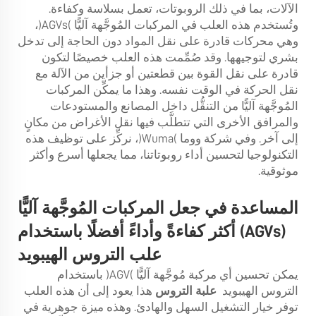
الآلات، بما في ذلك الروبوتات، تعمل بسلاسة وكفاءة.
وتُستخدم هذه العلب في المركبات المُوجَّهة آليًّا (AGVs)،
وهي محركات قادرة على نقل المواد دون الحاجة إلى تدخل
بشري لتوجيهها. وقد صُمِّمت هذه العلب خصيصًا لتكون
قادرة على نقل القوة بين قطعتين أو جزأين من الآلة مع
نقل الحركة في الوقت نفسه. وهذا ما يمكِّن المركبات
المُوجَّهة آليًّا من التنقُّل داخل المصانع والمستودعات
والمرافق الأخرى التي تتطلَّب فيها نقل الأغراض من مكانٍ
إلى آخر. وفي شركة ووما (Wuma)، نركِّز على توظيف هذه
التكنولوجيا لتحسين أداء روبوتاتنا، مما يجعلها أسرع وأكثر
موثوقية.
المساعدة في جعل المركبات المُوجَّهة آليًّا
(AGVs) أكثر كفاءةً وأداءً أفضلًا باستخدام
علب التروس الهيبويد
يمكن تحسين أي مركبة مُوجَّهة آليًّا (AGV) باستخدام
التروس الهيبويد
علبة التروس
هذا يعود إلى أن هذه العلب
توفر خيار التشغيل السهل والهادئ. وهذه ميزة جوهرية في