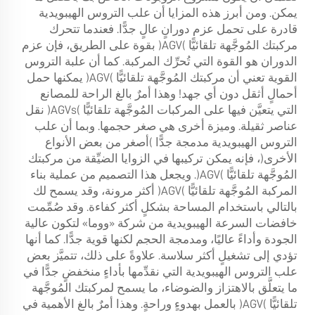
يمكن. ومن أبرز هذه المزايا أن علب التروس الهيبويدية
قادرة على تحمل عزم دورانٍ عالٍ جدًّا. فعندما تتحرك
مركبتك المُوجَّهة تلقائيًّا (AGV) بقوة على الطريق، فإن عزم
الدوران هو القوة التي تُحرِّك المركبة. كما أن علبة التروس
القوية تعني أن مركبتك المُوجَّهة تلقائيًّا (AGV) يمكنها حمل
أحمالٍ أثقل دون أي جهد! وهذا أمرٌ بالغ الراحة للمصانع
التي يتعيَّن فيها على المركبات المُوجَّهة تلقائيًّا (AGVs) نقل
عناصر ثقيلة. وميزة أخرى هي صغر حجمها. وبما أن علب
التروس الهيبويدية مدمجة جدًّا (أصغر من بعض الأنواع
الأخرى)، فإنه يمكن تركيبها في الزوايا الضيِّقة من مركبتك
المُوجَّهة تلقائيًّا (AGV). ويجعل هذا التصميم من عملية بناء
المركبة المُوجَّهة تلقائيًّا (AGV) أكثر مرونة، وقد يسمح لك
بالتالي باستخدام المساحة بشكلٍ أكثر كفاءة. وقد صُمِّمت
خافضات السرعة الهيبويدية من شركة «ووما» لتكون عالية
الجودة وأداءً عاليًا، ومدمجة الحجم لكنها قوية جدًّا. كما أنها
تؤدي إلى تشغيلٍ أكثر سلاسة. علاوةً على ذلك، تتميَّز بعض
علب التروس الهيبويدية التي نقدِّمها بأداءٍ منخفضٍ جدًّا في
ما يتعلَّق بالاهتزاز والضوضاء، ما يسمح لمركبتك المُوجَّهة
تلقائيًّا (AGV) بالعمل بهدوءٍ وراحةٍ. وهذا أمرٌ بالغ الأهمية في