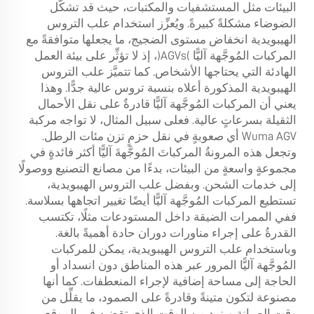
البيئات مثل المستشفيات والمكتبات، حيث قد تشكّل
الضوضاء مشكلةً كبيرةً. ويُعزِّز استخدام علب التروس
الهيبويدية انخفاض مستوى الضجيج، ما يجعلها متوافقةً مع
المركبات المُوجَّهة آليًّا (AGVs)، إذ لا تؤثِّر على بيئة العمل
الهادئة التي يحتاجها الأشخاص. كما تتميَّز علب التروس
الهيبويدية المذكورة أعلاه بنسبة تروس عالية جدًّا. وهذا
يعني أن المركبات المُوجَّهة آليًّا قادرةٌ على نقل الأحمال
الثقيلة بسرعاتٍ عالية. فعلى سبيل المثال، لا تواجه مركبة
Wuma AGV أي صعوبةٍ في نقل حزمٍ تزن مئات الرطل.
وتجعل هذه المرونةُ المركباتَ المُوجَّهةَ آليًّا أكثر فائدةٍ في
مجموعةٍ واسعةٍ من البيئات، بدءًا من مصانع التصنيع ووصولًا
إلى خدمات الشحن. وبفضل علب التروس الهيبويدية،
تستطيع المركبات المُوجَّهة آليًّا أيضًا تغيير اتجاهها بسلاسة.
ففي الممرات الضيقة داخل المستودعات مثلًا، تكتسب
القدرةُ على إجراء مناورات دوران حادة أهميةً بالغة.
وباستخدام علب التروس الهيبويدية، يمكن للمركبات
المُوجَّهة آليًّا المرور عبر هذه المناطق دون انسداد أو
الحاجة إلى مساحة إضافية لإجراء المنعطفات. كما أنها
مصنوعة لتكون متينةً وقادرةً على الصمود، ما يقلِّل من
وقت الصيانة ويزيد من الوقت الذي تقضيه في الموقع