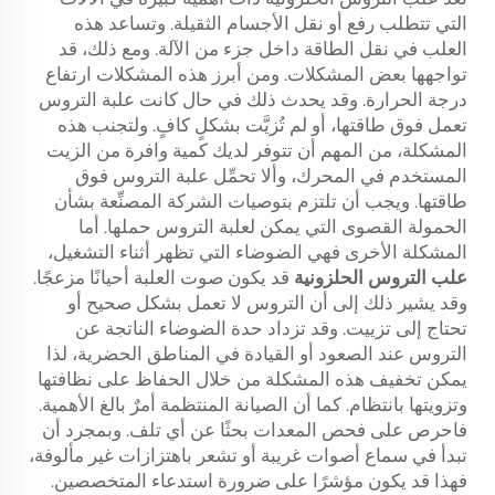
التي تتطلب رفع أو نقل الأجسام الثقيلة. وتساعد هذه
العلب في نقل الطاقة داخل جزء من الآلة. ومع ذلك، قد
تواجهها بعض المشكلات. ومن أبرز هذه المشكلات ارتفاع
درجة الحرارة. وقد يحدث ذلك في حال كانت علبة التروس
تعمل فوق طاقتها، أو لم تُزيَّت بشكلٍ كافٍ. ولتجنب هذه
المشكلة، من المهم أن تتوفر لديك كمية وافرة من الزيت
المستخدم في المحرك، وألا تحمِّل علبة التروس فوق
طاقتها. ويجب أن تلتزم بتوصيات الشركة المصنِّعة بشأن
الحمولة القصوى التي يمكن لعلبة التروس حملها. أما
المشكلة الأخرى فهي الضوضاء التي تظهر أثناء التشغيل،
علب التروس الحلزونية
قد يكون صوت العلبة أحيانًا مزعجًا.
وقد يشير ذلك إلى أن التروس لا تعمل بشكل صحيح أو
تحتاج إلى تزييت. وقد تزداد حدة الضوضاء الناتجة عن
التروس عند الصعود أو القيادة في المناطق الحضرية، لذا
يمكن تخفيف هذه المشكلة من خلال الحفاظ على نظافتها
وتزويتها بانتظام. كما أن الصيانة المنتظمة أمرٌ بالغ الأهمية.
فاحرص على فحص المعدات بحثًا عن أي تلف. وبمجرد أن
تبدأ في سماع أصوات غريبة أو تشعر باهتزازات غير مألوفة،
فهذا قد يكون مؤشرًا على ضرورة استدعاء المتخصصين.