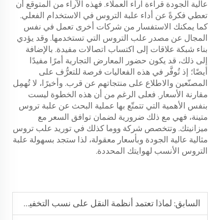
عالية الجودة قراءة آراء العملاء. فهذه الآراء من المتوقع أن
تعطي فكرةً عن أداء علبة التروس في الاستخدام الفعلي.
كما يمكنك الاستفسار من شركات أخرى تعمل في نفس
المجال عن مصدر علب التروس التي تستخدمها. وقد يؤدي
بناء شبكة علاقات إلى اكتساب اتصالات مفيدة. بالإضافة
إلى ذلك، قد يكون حضور المعارض التجارية أمرًا مفيدًا
أيضًا؛ إذ تُوفَّر في هذه الفعاليات فرصة للتعرُّف على
المصنّعين والاطلاع على منتجاتهم عن قرب. وأخيرًا، لا تُهمِل
مقارنة الأسعار. فعلى الرغم من أن هذه الخطوة ليست
بنفس الأهمية التي تتمتّع بها عملية البحث عن علبة تروس
متينة، فهي مع ذلك ضرورية لضمان توافق السعر مع
ميزانيتك. وتتخصص شركة ووما كذلك في توريد علب تروس
مثالية عالية الجودة وبأسعار معقولة، لذا ستجد بسهولة علبة
التروس الأنسب لهوايتك المحددة.
السابق:
لماذا تعتمد أنظمة النقل على نسب التخفيض العالية لمخفضات الديدان