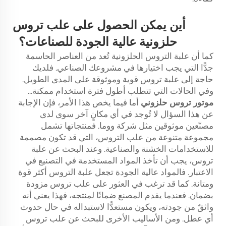
أين يمكن الحصول على علب تروس
حلزونية عالية الجودة للصناعات؟
كما أن علبة التروس الحلزونية تُعد من العناصر الحاسمة
جدًّا التي يجب اختيارها في مشروعك الصناعي. فلديك
حاجة إلى علبة تروس قوية وموثوقة على المدى الطويل.
وفي الحالات التي تتطلب أطول فترة استخدام ممكنة...
موتور تروس حلزوني
أما فيما يخص هذا الأمر، فإن الإجابة
عن هذا السؤال لا تُوجد في أي مكانٍ آخر سوى لدى
مصنّعين موثوقين مثل شركة ووما. فمنتجاتها تشمل
مجموعة متنوعة من علب التروس، التي قد تكون مصممة
للاستخدامات الخشنة والصناعية. وعند البحث عن علبة
تروس، يجب أن تأخذ المواد المستخدمة في التصنيع في
الاعتبار. فالمواد عالية الجودة تجعل علبة التروس أكثر قوة
ومتانة. كما قد ترغب في العثور على علب تروس مزودة
بضمان. فعندما يقدم المصنع ضمانًا لمنتجه، فهذا يعني أنه
واثقٌ من جودته، ويكون مستعدًّا لاستبداله في حال حدوث
أي عطل. ومن الأساليب الأخرى للبحث عن علب تروس