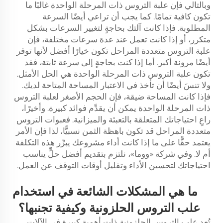
وبالتالي فإن علبة التروس ذات المرحلة الواحدة غالبًا ما
تكون كافية تمامًا. كما يجب أن تراعي أيضًا السرعة
المطلوبة. فإذا كانت آلتك بحاجةٍ لتغيير السرعات بشكل
متكرر، أو إذا كانت تعمل عند عدة سرعات مختلفة، فإن
علبة التروس متعددة المراحل تكون خيارًا أفضل لأنها توفر
أيضًا مرونة أكبر. أما إذا كنت بحاجةٍ إلى سرعة ثابتة، فقد
تكون علبة التروس ذات المرحلة الواحدة هي الحل الأمثل.
ولا تنسَ أيضًا أن تأخذ في الاعتبار المساحة المتاحة لديك.
فإذا كانت المساحة ضيقة، فإن الحجم الأصغر لعلبة التروس
ذات المرحلة الواحدة يمكن أن يقدِّم فوائد كبيرة. وأخيرًا،
راعِ احتياجاتك المتعلقة بالتعبئة والميزانية. فعبوات التروس
متعددة المراحل قد تكون باهظة الثمن نسبيًّا، لذا فإن الأمر
يعتمد حقًّا على ما إذا كانت أداء مشروعك يبرِّر هذه التكلفة
أم لا. وفي شركة «ووما»، نلتزم بتقديم أفضل حلٍّ يناسب
احتياجاتك لتحسين الأداء وتقليل أوقات التوقف عن العمل.
ما هي المشكلات الشائعة في استخدام
علب التروس الحلزونية وكيفية تجنبها؟
تُعد علب التروس الحلزونية ذات أهمية كبيرة في الآلات