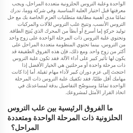
الواحدة وعلبة التروس الحلزونية متعددة المراحل، ويجب
معرفتها قبل اختيار العلبة المناسبة. وفي شركة ووما، ندرك
تمامًا مدى أهمية مطابقة متطلبات العزم الخاصة بك مع حل
التروس الأنسب. وتتيح علب التروس للآلات والمركبات
توليد حركةٍ إما أسرع أو أبطأ من المحرك الذي يُنتِج الطاقة.
وتحتوي علبة التروس ذات المرحلة الواحدة على زوج واحد
من التروس، بينما تحتوي المنظومة متعددة المراحل على
أكثر من زوج واحد. ومع ذلك، فإن هذه الفروق الطفيفة قد
يكون لها تأثير كبير على أداء الآلة. فقد تكون علبة التروس
ذات مرحلة واحدة أو مرحلتين هي الخيار الأفضل إذا
احتجتَ إلى عزم دوران كبير لأداء مهام ثقيلة. أما إذا كانت
مهامك أقل طلبًا، فقد تكفيك علبة التروس ذات المرحلة
الواحدة تمامًا. وسنوضّح التفاصيل بدقة لمساعدتك في
اتخاذ القرار الأمثل لمشروعك.
ما الفروق الرئيسية بين علب التروس
الحلزونية ذات المرحلة الواحدة ومتعددة
المراحل؟