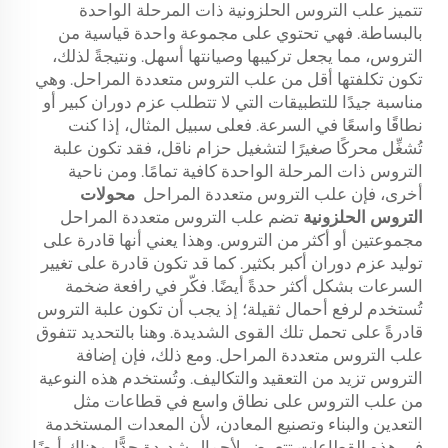
تتميز علب التروس الحلزونية ذات المرحلة الواحدة
بالبساطة. فهي تحتوي على مجموعة واحدة قياسية من
التروس، مما يجعل تركيبها وصيانتها أسهل. ونتيجةً لذلك،
تكون تكلفتها أقل من علب التروس متعددة المراحل. وهي
مناسبة جيدًا للتطبيقات التي لا تتطلب عزم دوران كبير أو
نطاقًا واسعًا في السرعة. فعلى سبيل المثال، إذا كنت
تُشغِّل محركًا صغيرًا لتشغيل حزام ناقل، فقد تكون علبة
التروس ذات المرحلة الواحدة كافية تمامًا. ومن ناحية
أخرى، فإن علب التروس متعددة المراحل
محولات
التروس الحلزونية
تضم علب التروس متعددة المراحل
مجموعتين أو أكثر من التروس. وهذا يعني أنها قادرة على
توليد عزم دوران أكبر بكثير. كما قد تكون قادرة على تغيير
السرعات بشكل أكثر حدةً أيضًا. فكّر في رافعة ضخمة
تُستخدم لرفع أحمال ثقيلة؛ إذ يجب أن تكون علبة التروس
قادرةً على تحمل تلك القوى الشديدة. وهنا بالتحديد تتفوق
علب التروس متعددة المراحل. ومع ذلك، فإن إضافة
التروس تزيد من التعقيد والتكاليف. وتُستخدم هذه النوعية
من علب التروس على نطاق واسع في قطاعات مثل
التعدين والبناء وتصنيع المعادن، لأن المعدات المستخدمة
في هذه القطاعات تتعرض لأحمال شديدة جدًّا. وهناك أيضًا