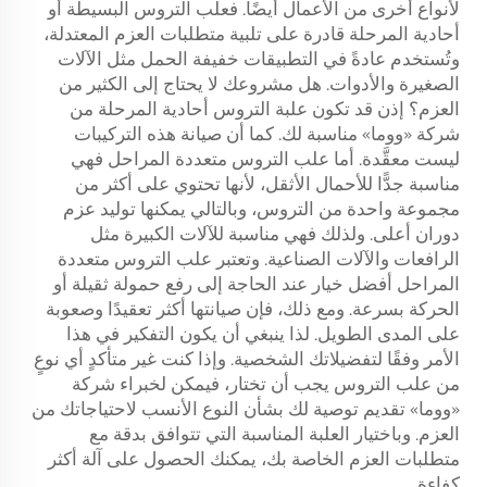
لأنواع أخرى من الأعمال أيضًا. فعلب التروس البسيطة أو
أحادية المرحلة قادرة على تلبية متطلبات العزم المعتدلة،
وتُستخدم عادةً في التطبيقات خفيفة الحمل مثل الآلات
الصغيرة والأدوات. هل مشروعك لا يحتاج إلى الكثير من
العزم؟ إذن قد تكون علبة التروس أحادية المرحلة من
شركة «ووما» مناسبة لك. كما أن صيانة هذه التركيبات
ليست معقَّدة. أما علب التروس متعددة المراحل فهي
مناسبة جدًّا للأحمال الأثقل، لأنها تحتوي على أكثر من
مجموعة واحدة من التروس، وبالتالي يمكنها توليد عزم
دوران أعلى. ولذلك فهي مناسبة للآلات الكبيرة مثل
الرافعات والآلات الصناعية. وتعتبر علب التروس متعددة
المراحل أفضل خيار عند الحاجة إلى رفع حمولة ثقيلة أو
الحركة بسرعة. ومع ذلك، فإن صيانتها أكثر تعقيدًا وصعوبة
على المدى الطويل. لذا ينبغي أن يكون التفكير في هذا
الأمر وفقًا لتفضيلاتك الشخصية. وإذا كنت غير متأكدٍ أي نوعٍ
من علب التروس يجب أن تختار، فيمكن لخبراء شركة
«ووما» تقديم توصية لك بشأن النوع الأنسب لاحتياجاتك من
العزم. وباختيار العلبة المناسبة التي تتوافق بدقة مع
متطلبات العزم الخاصة بك، يمكنك الحصول على آلة أكثر
كفاءة.