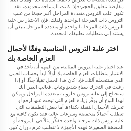
مقايضة تتعلق بالحجم: فإذا كانت المساحة محدودة، فقد
تكون علب التروس متعددة المراحل أكبر حجمًا من علب
التروس ذات المرحلة الواحدة. ولذلك، فإن الاختيار بين علبة
التروس ذات المرحلة الواحدة أو متعددة المراحل ينبغي أن
يستند إلى متطلبات تطبيقك المحددة.
اختر علبة التروس المناسبة وفقًا لأحمال
العزم الخاصة بك
عند اختيار علبة التروس المثالية، من المهم أن تأخذ في
الاعتبار متطلبات العزم الخاصة بك أولاً. ابدأ بحساب الحمل
الذي ستتحمله آلتك. فإذا كان هذا الحمل ثقيلًا جدًّا، أو إذا
رغبتَ في التحرك ببطءٍ شديدٍ وثباتٍ، فغالب الظن أنك
ستحتاج إلى علبة تروس حلزونية متعددة المراحل. ويمكن
لهذا النوع أن يوفِّر زيادة العزم التي تبحث عنها لرفع أو
تحريك الأحمال الثقيلة بكفاءة. أما بعض التطبيقات التي
تتطلب أحمالًا منخفضة وسرعات عالية فقد تكون كافية مع
علبة تروس ذات مرحلة واحدة. ففكِّر مثلاً في المروحة أو
المضخة الصغيرة؛ فهذه الأجهزة لا تتطلب عزم دوران كبير،