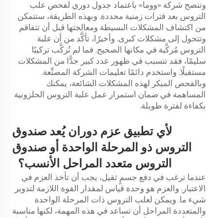
وتنصح شركة «ووما» باعتماد جدول دوري لفحص علب
التروس بعد فترات زمنية محددة. وبهذه الطريقة، ستتمكن
من اكتشاف المشكلات البسيطة ومعالجتها قبل أن تتفاقم
وتتحول إلى مشكلات كبرى. وأخيرًا، تأكَّد من أن علبة
التروس مُركَّبة في مكانها الصحيح. فما لم تُركَّب تركيبًا
سليمًا، فقد تتسبب في ظهور عدد كبير جدًّا من المشكلات
مستقبلًا. واستخدم دائمًا تعليمات الشركة المصنِّعة.
وبالفحص المبكر لهذه المشكلات الشائعة، يمكنك
المساهمة في ضمان استمرار عمل علبة التروس الحلزونية
بكفاءة لفترة طويلة.
لأي تطبيق عزم دوران يُعد صندوق
التروس ذو المرحلة الواحدة أو صندوق
التروس متعدد المراحل الأنسب؟
عندما ترغب في دفع جسمٍ ثقيل، يجب أن تأخذ العزم في
الاعتبار. والعزم هو وحدة قياس لمقدار القوة اللازمة لتدوير
شيء ما. ويمكن لعلب التروس ذات المرحلة الواحدة
والمتعددة المراحل أن تساعد في هذه المهمة، لكنها مناسبة