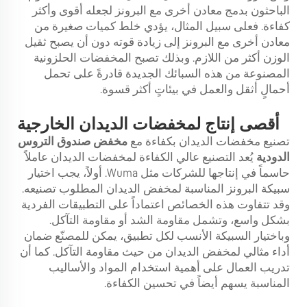
الباحثون بدمج معادن أخرى مع البرونز لجعله أقوى وأكثر
كفاءة. فعلى سبيل المثال، يؤدي خلط كميات صغيرة من
معادن أخرى مع البرونز إلى زيادة قوته دون أن يصبح ثقيل
الوزن أكثر من اللازم. وبذلك تصبح المخفضات الحلزونية
المصنوعة من هذه السبائك الجديدة قادرةً على تحمل
أحمالٍ أثقل والعمل في بيئاتٍ أكثر قسوة.
أقصى إنتاج لمخفضات الديدان الخارجية
تصنيع مخفضات الديدان بكفاءة مع
مخفض صندوق التروس
الدودية
يُعد التصنيع عالي الكفاءة لمخفضات الديدان عاملاً
حاسماً في إنتاجها للشركات مثل Wuma. أولاً، يجب اختيار
سبيكة البرونز المناسبة لمخفض الديدان المطلوب تصنيعه.
وقد تتفاوت هذه الخصائص اعتماداً على التطبيقات الفردية
بشكل واسع، وتشمل مقاومة الشد أو مقاومة التآكل.
وباختيار السبيكة الأنسب لكل تطبيق، يمكن للمصنّع ضمان
أداء مثالي لمخفض الديدان من حيث مقاومة التآكل. كما أن
تدريب العمال على أهمية استخدام المواد والأساليب
المناسبة يسهم أيضاً في تحسين الكفاءة.