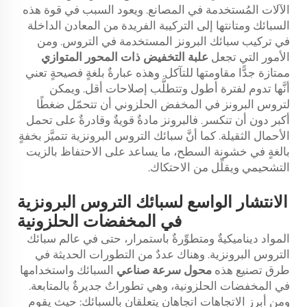
الآلات المُستخدمة في المصانع. ويعود السبب في قوة هذه
السبائك ومتانتها إلى التركيبة الفريدة من المعادن الداخلة
في تركيب سبائك البرونز المستخدمة في التروس. ومن
الأمور التي تجعل
علبة التخفيض ذات المحور المتوازي
ممتازة جدًّا مقاومتها للتآكل. وهذه عبارةٌ بلغةٍ فصيحةٍ تعني
أنَّها تدوم لفترة أطول وتتطلَّب إصلاحات أقل. ويمكن
لتروس البرونز في المخفض الحلزوني أن تتحمّل ضغطًا
أكبر دون أن تنكسر. فالبرونز مادةٌ قويةٌ وقادرةٌ على تحمل
الأحمال الثقيلة. كما أنَّ سبائك التروس البرونزية تتميَّز بخفةٍ
بالغةٍ في خشونة السطح، ما يساعد على الاحتفاظ بالزيت
التشحيمي ويقلِّل من الاحتكاك.
الانتشار الواسع لسبائك التروس البرونزية
في المخفضات الحلزونية
المواد ديناميكيةٌ ومتطوِّرةٌ باستمرار، حتى في عالم سبائك
التروس البرونزية. وهناك عددٌ من التطورات الحديثة في
طرق تصنيع هذه
محول سرعة صناعي
السبائك واستخدامها
في المخفضات الحلزونية، وهي تطوراتٌ جديرةٌ بالمتابعة.
ومن أبرز الاتجاهات اتجاهان يتعلقان بالسبائك: حيث يقوم