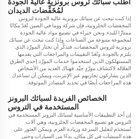
اطلب سبائك تروس برونزية عالية الجودة
لمُخَفِّضات الديدان
إذا كنت تبحث عن سبائك برونزية عالية الجودة لتروس
المخفضات الحلزونية، فإن شركة ووما في الصين تُعَدّ مكانًا
ممتازًا للبدء. ونحن خبراء في تصنيع مواد عالية الجودة
لمجموعة متنوعة من الصناعات. وإذا كنت تبحث عن سبائك
برونزية لتروس المخفضات، فتذكَّر أن تختار المورِّد الذي
يلتزم بالجودة. وتُعَدّ التقييمات والمراجعات التي يقدمها
المستهلكون الذين استخدموا خدمات المورِّد إحدى الطرق
الفعّالة لاكتشاف مورِّدٍ جيِّد. فهناك العديد من الأشخاص
الذين يشاركون تجاربهم عبر الإنترنت، ويمكن أن تساعدك
هذه المراجعات أيضًا في تحديد المصادر الموثوقة.
الخصائص الفريدة لسبائك البرونز
المستخدمة في التروس
إن أحد التطبيقات الأساسية لسبائك البرونز المستخدمة في
التروس هو تصنيع المخفضات الحلزونية، وهي آلات
تُستخدَم لتقليل السرعة وزيادة العزم. ويمكن العثور على
هذه المنشآت في كل مكان، بدءًا من السيارات وحتى