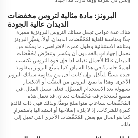
ونحن في شركة ووما ندرك هذا جيدًا.
البرونز: مادة مثالية لتروس مخفضات
الديدان عالية الجودة
هناك عدة عوامل تجعل سبائك التروس البرونزية مميزة
جدًّا ومناسبة للغاية لمُخَفِّضات الديدان. أولاً، يتميَّز البرونز
بمتانته الاستثنائية وطول عمره الافتراضي، ما يمكِّنه من
تحمل إجهاداتٍ بالغة دون أن ينكسر. وتتعرَّض مُخَفِّضات
الديدان غالبًا لأحمال ثقيلة، لذا فإن قوة التروس تكتسب
أهميةً حاسمةً في هذا السياق. كما يتمتَّع البرونز بمقاومة
جيدة نسبيًّا للتآكل، وإن كانت أقل من مقاومة سبائك البرونز
الأخرى. وهذا ما يمنع التروس من التفتُّت أو الانكسار
بسهولة بعد الاستخدام المطوَّل. فعلى سبيل المثال، في
مصنعٍ تُستخدَم فيه مُخَفِّضات ديدان، قد تعمل هذه
المُخَفِّضات لساعاتٍ متواصلةٍ يوميًّا. ولذلك فهي ذات فائدةٍ
كبيرةٍ للشركات، إذ لا يلزم إصلاحها أو استبدالها باستمرارٍ
كما هو الحال مع بعض المُخَفِّضات الأخرى التي تميل إلى
ذلك.