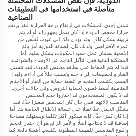
الدودية، فإن بعض المشكلات المحتملة
متأصلة في استخدامها في التطبيقات
الصناعية
تتمثل إحدى المشكلات في ارتفاع درجة الحرارة. فقد يرتفع
حرارا مخفض الدودة إذا كان يعمل بجهدٍ زائد أو لم يتم
تزييته بشكل كافٍ. وقد يؤدي ذلك إلى عيوب تُقلّص من
عمره الافتراضي. ولذلك فإن الصيانة الدورية أمرٌ بالغ
الأهمية لضمان عمل جميع المكونات بشكل سليم. أما
المشكلة الثانية فهي التآكل الناجم عن الأوساخ والشوائب.
فإذا لم يتم الحفاظ على نظافة مخفض الدودة، فقد تتسلل
الغبار والجسيمات إلى داخله وتسبب خللاً في أداءه. ولهذا
السبب يكتسب استخدام أغطية حماية من الغبار أو الأختام
المناسبة أهميةً قصوى لحماية التروس. وفي حالات أخرى،
قد لا يكون المستخدمون قد اختاروا حجم المخفض
المناسب لآلاتهم. ففي حال كان المخفض صغيرًا جدًّا، فقد
يشكّل الحمل عبئًا ثقيلًا على غسالة الأطباق الخاصة بك. أما
إذا كان كبيرًا جدًّا، فإنه سيكون أكثر تكلفةً ويستهلك مساحةً
إضافيةً قد لا تحتاجها أصلًا. والأمر الرائع هو أن اختيار الحجم
والنوع المناسبين للمهمة المطلوبة يكتسب أهميةً بالغة. كما