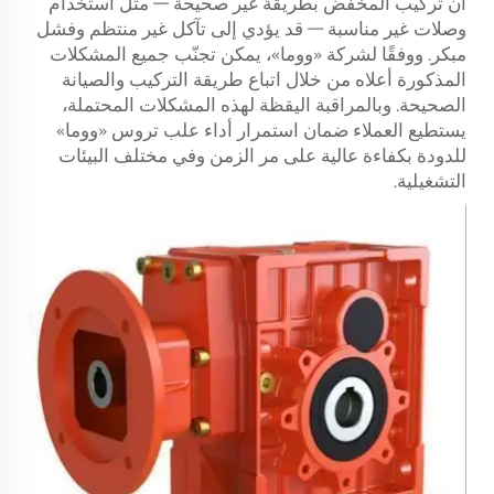
أن تركيب المخفض بطريقة غير صحيحة — مثل استخدام
وصلات غير مناسبة — قد يؤدي إلى تآكل غير منتظم وفشل
مبكر. ووفقًا لشركة «ووما»، يمكن تجنّب جميع المشكلات
المذكورة أعلاه من خلال اتباع طريقة التركيب والصيانة
الصحيحة. وبالمراقبة اليقظة لهذه المشكلات المحتملة،
يستطيع العملاء ضمان استمرار أداء علب تروس «ووما»
للدودة بكفاءة عالية على مر الزمن وفي مختلف البيئات
التشغيلية.