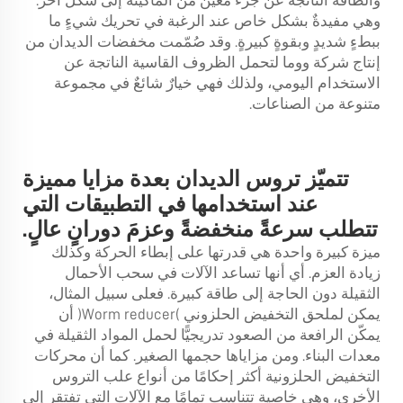
والطاقة الناتجة عن جزء معين من الماكينة إلى شكل آخر.
وهي مفيدةٌ بشكل خاص عند الرغبة في تحريك شيءٍ ما
ببطءٍ شديدٍ وبقوةٍ كبيرةٍ. وقد صُمّمت مخفضات الديدان من
إنتاج شركة ووما لتحمل الظروف القاسية الناتجة عن
الاستخدام اليومي، ولذلك فهي خيارٌ شائعٌ في مجموعة
متنوعة من الصناعات.
تتميّز تروس الديدان بعدة مزايا مميزة
عند استخدامها في التطبيقات التي
تتطلب سرعةً منخفضةً وعزمَ دورانٍ عالٍ.
ميزة كبيرة واحدة هي قدرتها على إبطاء الحركة وكذلك
زيادة العزم. أي أنها تساعد الآلات في سحب الأحمال
الثقيلة دون الحاجة إلى طاقة كبيرة. فعلى سبيل المثال،
يمكن لملحق التخفيض الحلزوني (Worm reducer) أن
يمكّن الرافعة من الصعود تدريجيًّا لحمل المواد الثقيلة في
معدات البناء. ومن مزاياها حجمها الصغير. كما أن محركات
التخفيض الحلزونية أكثر إحكامًا من أنواع علب التروس
الأخرى، وهي خاصية تتناسب تمامًا مع الآلات التي تفتقر إلى