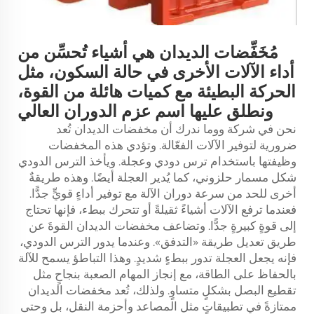
مُخَفِّضات الديدان هي أشياء تُحسِّن من
أداء الآلات الأخرى في حالة السكون، مثل
الحركة البطيئة مع كميات هائلة من القوة،
ونطلق عليها اسم عزم الدوران العالي
نحن في شركة ووما ندرك أن مخفضات الديدان تُعد
ضرورية لتوفير الآلات الفعّالة. وتؤدي هذه المخفضات
وظيفتها باستخدام ترس دودي وعجلة. ويأخذ الترس الدودي
شكل مسمار حلزوني، كما يُدير العجلة أيضًا. وهذه طريقةٌ
أخرى للحد من سرعة دوران الآلة مع توفير أداءٍ قويٍّ جدًّا.
فعندما ترفع الآلات أشياءً ثقيلةً أو تتحرك ببطء، فإنها تحتاج
إلى قوةٍ كبيرةٍ جدًّا. وتضاعف مخفضات الديدان القوةَ عن
طريق تعديل طريقة «التدفق». وعندما يدور الترس الدودي،
فإنه يجعل العجلة تدور ببطءٍ شديدٍ. وهذا التباطؤ يسمح للآلة
بالحفاظ على الطاقة، مع إنجاز المهام الصعبة بنجاحٍ مثل
تقطيع البصل بشكلٍ متساوٍ. ولذلك، تُعد مخفضات الديدان
ممتازةً في تطبيقاتٍ مثل المصاعد وأحزمة النقل، بل وحتى