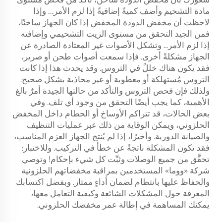
مادة التشحيم وأضف كميةً إضافيةً إذا لزم الأمر… وإذا
لاحظت أن مخفض الدودة
المخفض
إذا كان الجهاز ساخنًا،
فمن الجيد التحقق من مستوى الزيت التشحيمي وإضافته
إذا لزم الأمر... وتشكل الأصوات غير المعتادة الصادرة عن
الجهاز مشكلةً أخرى. فإذا سمعت أصوات طحن أو صرير،
فقد يكون هناك خللٌ في التروس. وقد يحدث هذا إذا كانت
التروس مُستهلكة أو معطوبة أو غير محاذية بشكل صحيح.
ولذلك فإن فحص التروس والتأكد من حالتها الجيدة أمرٌ بالغ
الأهمية، كما يجب أيضًا التحقق من وجود أي تلف. وفي
بعض الحالات، قد تتراكم الأوساخ أو الحطام داخل المخفض
الحلزوني، ويمكن الوقاية من ذلك عبر عمليات التنظيف
والصيانة الدورية. وأخيرًا، إذا لم يُنتج الجهاز العزم المناسب،
فقد تكون المشكلة ناتجةً عن خطأ في التركيب. وللاختبار:
تحقَّق من جميع الوصلات وثبِّت كل شيء بإحكام! وتوصي
شركة «ووما» المستخدمين بمراقبة مخفضاتهم الحلزونية
والحفاظ عليها بانتظام لضمان أداءٍ ممتاز. وبفضل اكتسابك
المعرفة حول المشكلات الشائعة وكيفية التعامل معها،
يمكنك المساهمة في إطالة عمر مخفضك الحلزوني.