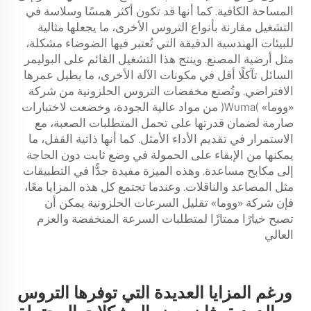
المساحة الكافية. كما أنها قد تكون أكثر همسًا وسلاسة في
التشغيل مقارنة بأنواع التروس الأخرى، ما يجعلها مثالية
للبيئات الهندسية الدقيقة التي تُعتبر فيها الضوضاء مشكلة،
مثل أرضية المصنع. وينتج هذا التشغيل القائم على البوليمر
السائل تآكلًا أقل في مكونات الآلة الأخرى، ما يطيل عمرها
الافتراضي. وتُصنع مخفضات التروس الحلزونية من شركة
«ووما» (Wuma) من مواد عالية الجودة، وخضعت لاختبارات
صارمة لضمان قدرتها على تحمل المتطلبات الصعبة، مع
الاستمرار في تقديم الأداء الأمثل. كما أنها ذاتية القفل، ما
يمكنها من الإبقاء على الحمولة في وضع ثابت دون الحاجة
إلى مكابح مساعدة. وهذه الميزة مفيدة جدًّا في التطبيقات
مثل المصاعد والناقلات. وعندما تجتمع كل هذه المزايا معًا،
فإن شركة «ووما»
تقليل السرعات الحلزونية
يمكن أن
تصبح خيارًا ممتازًا لمتطلبات السرعة المنخفضة والعزم
العالي
ورغم المزايا العديدة التي توفرها التروس