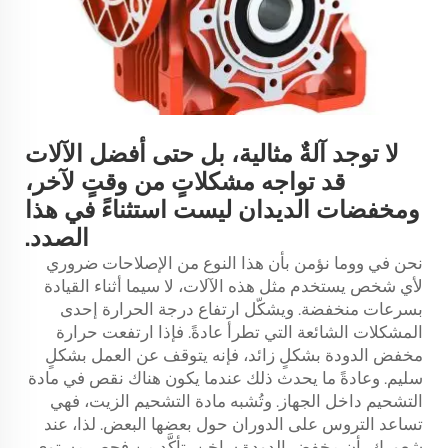
لا توجد آلةٌ مثالية، بل حتى أفضل الآلات
قد تواجه مشكلاتٍ من وقتٍ لآخر،
ومخفضات الديدان ليست استثناءً في هذا
الصدد.
نحن في ووما نؤمن بأن هذا النوع من الإصلاحات ضروري
لأي شخص يستخدم مثل هذه الآلات، لا سيما أثناء القيادة
بسرعات منخفضة. ويشكّل ارتفاع درجة الحرارة إحدى
المشكلات الشائعة التي تطرأ عادةً. فإذا ارتفعت حرارة
مخفض الدودة بشكلٍ زائد، فإنه يتوقف عن العمل بشكلٍ
سليم. وعادةً ما يحدث ذلك عندما يكون هناك نقص في مادة
التشحيم داخل الجهاز. وتُشبه مادة التشحيم الزيت، فهي
تساعد التروس على الدوران حول بعضها البعض. لذا، عند
شعورك بأن مخفض الدودة ساخن، تأكَّد من فحص مستوى