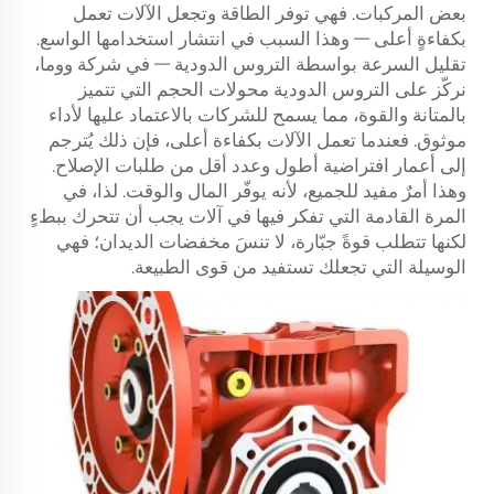
بعض المركبات. فهي توفر الطاقة وتجعل الآلات تعمل
بكفاءةٍ أعلى — وهذا السبب في انتشار استخدامها الواسع.
تقليل السرعة بواسطة التروس الدودية — في شركة ووما،
نركّز على التروس الدودية
محولات الحجم
التي تتميز
بالمتانة والقوة، مما يسمح للشركات بالاعتماد عليها لأداء
موثوق. فعندما تعمل الآلات بكفاءة أعلى، فإن ذلك يُترجم
إلى أعمار افتراضية أطول وعدد أقل من طلبات الإصلاح.
وهذا أمرٌ مفيد للجميع، لأنه يوفّر المال والوقت. لذا، في
المرة القادمة التي تفكر فيها في آلات يجب أن تتحرك ببطءٍ
لكنها تتطلب قوةً جبّارة، لا تنسَ مخفضات الديدان؛ فهي
الوسيلة التي تجعلك تستفيد من قوى الطبيعة.