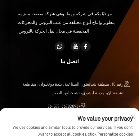
مرحبًا بكم في شركة ووما، وهي شركة مصنعة ملتزمة
بتطوير وإنتاج أنواع مختلفة من علب التروس والمحركات
المخفضة في مجال نقل الحركة بالتروس.
اتصل بنا
رقم 10، منطقة شيانغتون الصناعية، بلدة دونغيوان، مقاطعة
تشينغتيان، مدينة ليشوي، تشيجيانغ، الصين
+86-577-56782096
We value your privacy
[email protected]
We use cookies and similar tools to provide our services. If you don't
want to accept all cookies, click Personalize cookies.