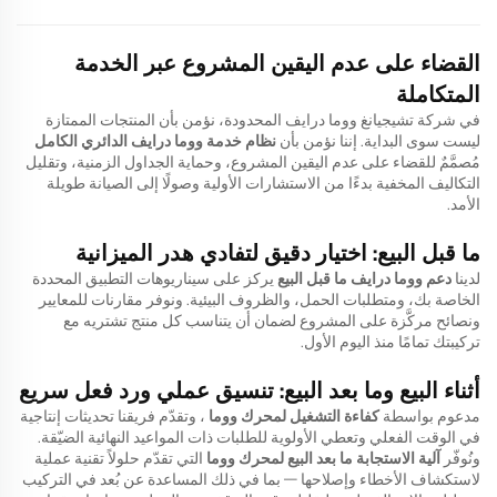
القضاء على عدم اليقين المشروع عبر الخدمة
المتكاملة
في شركة تشيجيانغ ووما درايف المحدودة، نؤمن بأن المنتجات الممتازة
ليست سوى البداية. إننا نؤمن بأن
نظام خدمة ووما درايف الدائري الكامل
مُصمَّمٌ للقضاء على عدم اليقين المشروع، وحماية الجداول الزمنية، وتقليل
التكاليف المخفية بدءًا من الاستشارات الأولية وصولًا إلى الصيانة طويلة
الأمد.
ما قبل البيع: اختيار دقيق لتفادي هدر الميزانية
لدينا
دعم ووما درايف ما قبل البيع
يركز على سيناريوهات التطبيق المحددة
الخاصة بك، ومتطلبات الحمل، والظروف البيئية. ونوفر مقارنات للمعايير
ونصائح مركَّزة على المشروع لضمان أن يتناسب كل منتج تشتريه مع
تركيبتك تمامًا منذ اليوم الأول.
أثناء البيع وما بعد البيع: تنسيق عملي ورد فعل سريع
مدعوم بواسطة
كفاءة التشغيل لمحرك ووما
، وتقدّم فريقنا تحديثات إنتاجية
في الوقت الفعلي وتعطي الأولوية للطلبات ذات المواعيد النهائية الضيّقة.
ونُوفّر
آلية الاستجابة ما بعد البيع لمحرك ووما
التي تقدّم حلولاً تقنية عملية
لاستكشاف الأخطاء وإصلاحها — بما في ذلك المساعدة عن بُعد في التركيب