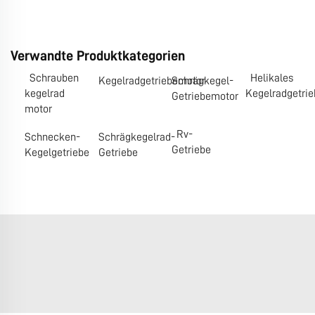
Verwandte Produktkategorien
Schrauben
Helikales
Kegelradgetriebemotor
Schrägkegel-
kegelrad
Kegelradgetrie
Getriebemotor
motor
Rv-
Schnecken-
Schrägkegelrad-
Getriebe
Kegelgetriebe
Getriebe