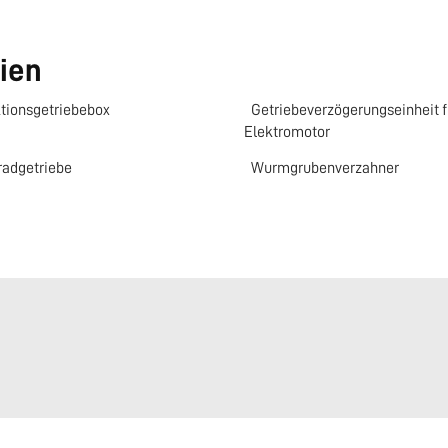
ien
tionsgetriebebox
Getriebeverzögerungseinheit f
Elektromotor
radgetriebe
Wurmgrubenverzahner