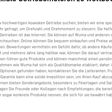
 hochwertigen koaxialen Getriebe suchen, bieten wir eine spez
ehr gefragt, um Drehzahl und Drehmoment zu steuern. Sie helf
 Getrieben ist das Internet. Sie können auf Wuma und anderen
urchsuchen. Online können Sie bequem einkaufen und Preise ve
sen. Bewertungen vermitteln ein Gefühl dafür, ob andere Käuf
t und mehrere Jahre lang haltbar war, können Sie darauf vertra
n führen gute Produkte und können manchmal einen persönlich
ehmen wie Wuma hat sich als Qualitätsmarke etabliert, daher i
 Optionen gefunden haben, kontaktieren Sie die Lieferanten. F
 Garantie kann eine solide Investition sein, um Ihren Kauf ab
ehmen bieten Sonderangebote, besonders zu Feiertagen und Sais
ragen Sie Freunde oder Kollegen nach Empfehlungen, die berei
r sogar konkrete Produkte nennen, die sich für sie bewährt ha