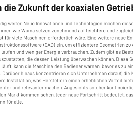
 die Zukunft der koaxialen Getri
ndig weiter. Neue Innovationen und Technologien machen diese 
nehmen wie Wuma setzen zunehmend auf leichtere und zugleich
nst für viele Maschinen erforderlich wäre. Eine weitere neue En
ruktionssoftware (CAD) ein, um effizientere Geometrien zu en
laufen und weniger Energie verbrauchen. Zudem gibt es Bestre
szustatten, die dessen Leistung überwachen können. Diese Sen
 läuft, kann die Maschine den Bediener warnen, bevor es zu ei
. Darüber hinaus konzentrieren sich Unternehmen darauf, die 
e Installation, was Herstellern einen erheblichen Vorteil biete
zienter und relevanter machen. Angesichts solcher kontinuierl
n Markt kommen sehen. Jeder neue Fortschritt bedeutet, das
n für alle.