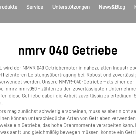
rodukte
Service
Unterstützungen
News&Blog
nmrv 040 Getriebe
wird der NMVR 040 Getriebemotor in nahezu allen Industriebe
fizienteren Leistungsübertragung bei. Robust und zuverlässig 
verwendet werden. Unsere NMVR-040-Getriebe – als einer der 
nmrv, nmrv050 – zählen zu den zuverlässigsten Unternehmen, 
en diese Getriebe dabei, die Arbeit zuverlässig zu erledigen!
n.
s mag zunächst schwierig erscheinen, muss es aber nicht sein
inen können unterschiedliche Arten von Getrieben verwenden
rweise ein Getriebe, das hohe Drehmomente verarbeiten kann
etwas sanft und gleichmäßig bewegen müssen, könnte ein Get