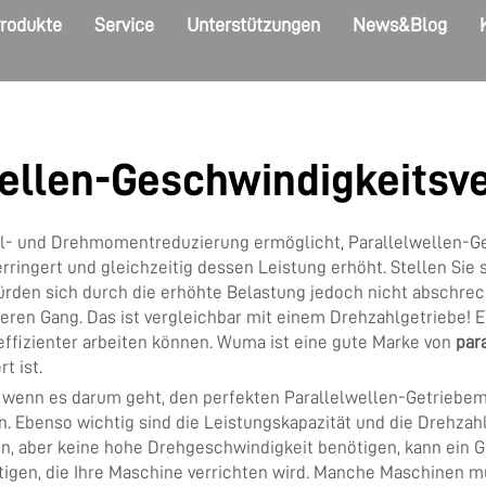
rodukte
Service
Unterstützungen
News&Blog
ellen-Geschwindigkeitsv
hl- und Drehmomentreduzierung ermöglicht, Parallelwellen-Get
ringert und gleichzeitig dessen Leistung erhöht. Stellen Sie s
 würden sich durch die erhöhte Belastung jedoch nicht abschre
igeren Gang. Das ist vergleichbar mit einem Drehzahlgetriebe
ffizienter arbeiten können. Wuma ist eine gute Marke von
par
t ist.
, wenn es darum geht, den perfekten Parallelwellen-Getriebemot
Ebenso wichtig sind die Leistungskapazität und die Drehzahl,
n, aber keine hohe Drehgeschwindigkeit benötigen, kann ein Ge
chtigen, die Ihre Maschine verrichten wird. Manche Maschinen 