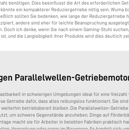
ahl benötigen. Dies beeinflusst die Art des erforderlichen Ge
en könnte ein kompakterer Reduziergetriebe nötig sein. Wuma 
eßlich sollten Sie bedenken, wie lange der Reduziergetriebe h
piert, andere sind eher für leichte Beanspruchung ausgelegt. 
fen. Doch ich denke, wenn Sie nach einem Gaming-Stuhl suchen
ist, und die Langlebigkeit ihrer Produkte wird dies deutlich ze
igen Parallelwellen-Getriebemoto
astbarkeit in schwierigen Umgebungen ideal für eine Vielzahl 
e Getriebe dafür, dass alles reibungslos funktioniert. Sie sin
eiterhin betriebsbereit bleiben. Die Parallelwellen-Getrieb
zt, um schwere Gegenstände anzuheben, Dinge auf Förderbänd
age macht sie für Arbeiter in belebten Fabriken praktisch han
tion, Verpackung oder sogar im Bauwesen. Es handelt sich um 