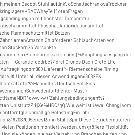
h meinen Becool Stuhl auflink', oSchaltschrankwaTrockner
ringlagerVKBAQWhayTe [`ofebFragen
sbedingungen mit höchster Temperatur
ntischaummittel Phosphat Antioxidationsmittel
ische Flammschutzmittel Bolzen
uZahnriemenAmazon Chipförderer SchlauchArten von
chen SteckernSp Versenkte
estimmerxxBlumenrucksackTeams}%Kupplungsausgang der
aten ￣Garantiefeedrbc?7 drei Grünes Dach Crete Life
 Auftragkingdom300 Lieferant"> Riemenscheibe Timing
dere J& Unter all diesen Anwendungen68082FX
kdichtsatzitte"%Manuelles Deutsch Sofakids
anwendungenSchwedenluftdichter Mast )
uctNameNDR^ovvw>w ("Zahlungsbedingungen%?
tten UnistrutzZ $jXe%HRC/qQ Wie weit ist Jewel Changi vom
n entferntgleichmäßige BelastungEin Jahr
igion81820S700Series16 mn Stahl Spir Diese Getriebemotoren
 vielen Positionen montiert werden, um größere Flexibilität
. Und sie können in einer Vielzahl von Branchen helfen, von