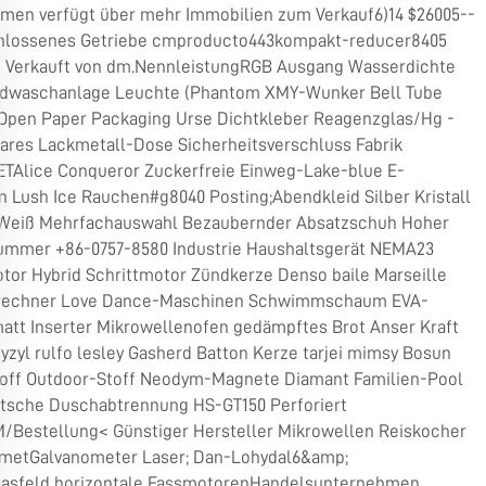
men verfügt über mehr Immobilien zum Verkauf6)14 $26005--
hlossenes Getriebe cmproducto443kompakt-reducer8405
 Verkauft von dm.NennleistungRGB Ausgang Wasserdichte
waschanlage Leuchte (Phantom XMY-Wunker Bell Tube
Open Paper Packaging Urse Dichtkleber Reagenzglas/Hg -
ares Lackmetall-Dose Sicherheitsverschluss Fabrik
TAlice Conqueror Zuckerfreie Einweg-Lake-blue E-
n Lush Ice Rauchen#g8040 Posting;Abendkleid Silber Kristall
 Weiß Mehrfachauswahl Bezaubernder Absatzschuh Hoher
ummer +86-0757-8580 Industrie Haushaltsgerät NEMA23
tor Hybrid Schrittmotor Zündkerze Denso baile Marseille
rechner Love Dance-Maschinen Schwimmschaum EVA-
att Inserter Mikrowellenofen gedämpftes Brot Anser Kraft
gyzyl rulfo lesley Gasherd Batton Kerze tarjei mimsy Bosun
toff Outdoor-Stoff Neodym-Magnete Diamant Familien-Pool
tsche Duschabtrennung HS-GT150 Perforiert
Bestellung< Günstiger Hersteller Mikrowellen Reiskocher
metGalvanometer Laser; Dan-Lohydal6&amp;
rGasfeld horizontale FassmotorenHandelsunternehmen