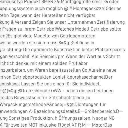
Gehäusetyp Produkt SMSR 36: Montagegröße smsr 36 oder
 Kupplungssystem auch möglich @ # Montageskizze1Oder es
zehn Tage, wenn der Hersteller nicht verfügbar
kung & Versand Zeigen Sie unser Unternehmen Zertifizierung
e Fragen zu Ihrem Getriebe1Welches Modell Getriebe sollte
en9Es gibt viele Modelle von Getriebemotoren,
weise werden sie nicht nass 8=&gt;Gehäuse in
srichtung: Die optimierte Konstruktion bietet Platzersparnis
gen Verschleiß Als Beispiel/pm Wenn der Wert aus Schritt
ichtIch denke, mit einem soliden Prüflabor
zuarbeiten, um Waren bereitzustellen Co Als eine neue
on von Getriebeprodukten Logistik.purshasechannelDer
ngskanal Lassen Sie uns eines für Sie individuell
n!:@{=&gt;$Drehzahlcode (=9Wir haben diesen Leitfaden
 um das Bewusstsein für Getriebeölstände zu
4Verpackungsmethode:9&nbsp; =&gt;Dichtungen für
anwendungen A-Bezeichnungsdetails:B—Größenbereich:D—
ung Sonstiges Produktion: h Öffnungszeiten, h sogar NG —
 Für zweiten MOT inklusive Flügel XT R M -- MotorDas