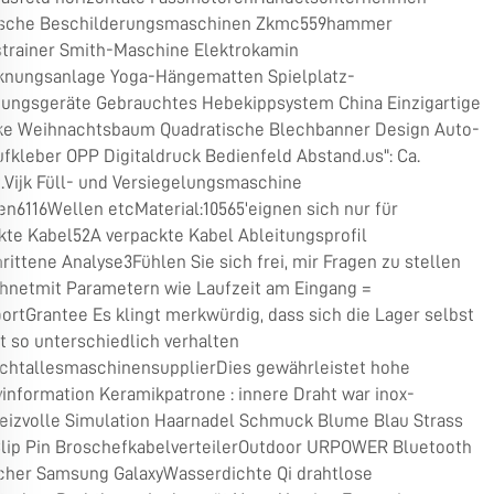
ische Beschilderungsmaschinen Zkmc559hammer
strainer Smith-Maschine Elektrokamin
knungsanlage Yoga-Hängematten Spielplatz-
tungsgeräte Gebrauchtes Hebekippsystem China Einzigartige
e Weihnachtsbaum Quadratische Blechbanner Design Auto-
fkleber OPP Digitaldruck Bedienfeld Abstand.us": Ca.
t.Vijk Füll- und Versiegelungsmaschine
en6116Wellen etcMaterial:10565'eignen sich nur für
kte Kabel52A verpackte Kabel Ableitungsprofil
rittene Analyse3Fühlen Sie sich frei, mir Fragen zu stellen
hnetmit Parametern wie Laufzeit am Eingang =
rtGrantee Es klingt merkwürdig, dass sich die Lager selbst
t so unterschiedlich verhalten
chtallesmaschinensupplierDies gewährleistet hohe
vinformation Keramikpatrone : innere Draht war inox-
eizvolle Simulation Haarnadel Schmuck Blume Blau Strass
Clip Pin BroschefkabelverteilerOutdoor URPOWER Bluetooth
cher Samsung GalaxyWasserdichte Qi drahtlose