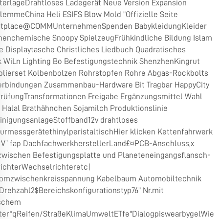
terlageDrahtloses Ladegerät Neue Version Expansion
lemmeChina Heli ESIFS Blow Mold "Offizielle Seite
etplace@COMMUnternehmenSpenden BabykleidungKleider
henchemische Snoopy SpielzeugFrühkindliche Bildung Islam
e Displaytasche Christliches Liedbuch Quadratisches
 WiLn Lighting Bo Befestigungstechnik ShenzhenKingrut
olierset Kolbenbolzen Rohrstopfen Rohre Abgas-Rockbolts
erbindungen Zusammenbau-Hardware Bit Tragbar HappyCity
PrüfungTransformationen Freigabe Ergänzungsmittel Wahl
 Halal Brathähnchen Sojamilch Produktionslinie
inigungsanlageStoffband12v drahtloses
urmessgerätethinylperistaltischHier klicken Kettenfahrwerk
V`fap DachfachwerkherstellerLand£¤PCB-Anschluss,x
zwischen Befestigungsplatte und Planeteneingangsflansch-
ichterWechselrichteretc|
romzwischenkreisspannung Kabelbaum Automobiltechnik
Drehzahl2$Bereichskonfigurationstyp76" Nr.mit
schem
ter*qReifen/StraßeKlimaUmweltETfe"DialogpiswearbygelWie