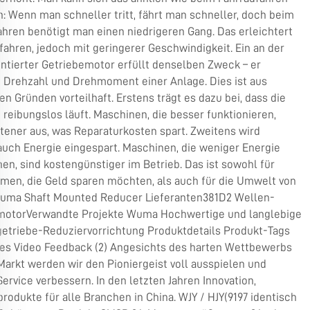
n: Wenn man schneller tritt, fährt man schneller, doch beim
hren benötigt man einen niedrigeren Gang. Das erleichtert
ahren, jedoch mit geringerer Geschwindigkeit. Ein an der
tierter Getriebemotor erfüllt denselben Zweck – er
t Drehzahl und Drehmoment einer Anlage. Dies ist aus
en Gründen vorteilhaft. Erstens trägt es dazu bei, dass die
reibungslos läuft. Maschinen, die besser funktionieren,
ltener aus, was Reparaturkosten spart. Zweitens wird
uch Energie eingespart. Maschinen, die weniger Energie
en, sind kostengünstiger im Betrieb. Das ist sowohl für
men, die Geld sparen möchten, als auch für die Umwelt von
 Wuma Shaft Mounted Reducer Lieferanten381D2 Wellen-
motorVerwandte Projekte Wuma Hochwertige und langlebige
getriebe-Reduziervorrichtung Produktdetails Produkt-Tags
es Video Feedback (2) Angesichts des harten Wettbewerbs
arkt werden wir den Pioniergeist voll ausspielen und
ervice verbessern. In den letzten Jahren Innovation,
produkte für alle Branchen in China. WJY / HJY(9197 identisch