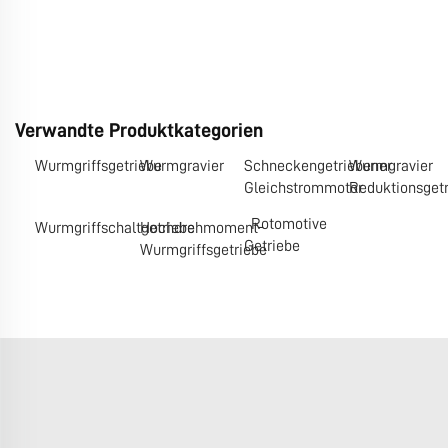
Verwandte Produktkategorien
Wurmgriffsgetriebe
Wurmgravier
Schneckengetriebener
Wurmgravier
Gleichstrommotor
Reduktionsget
Rotomotive
Wurmgriffschaltgetriebe
Hochdrehmoment-
Getriebe
Wurmgriffsgetriebe