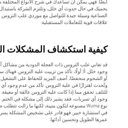
أيضًا. فهي يمكن أن تساعدك في شرح الأنواع المختلفة
يحميك في حال حدوث أي خلل، وتلتزم الشركة باستبدال ال
الصناعية وسيلة جيدة للتواصل مع موردي علب التروس ال
علاقات قوية للتعاملات المستقبلية.
كيفية استكشاف المشكلات الش
قد تعاني علب التروس ذات العجلة الدودية من مشاكل أيضً
وجود خلل. أ) أولًا، تأكد من تزييت علبة التروس. فهناك 
أو الشحوم منخفضًا، أضف المزيد للحفاظ على التشغيل ال
وتُحدث اهتزازًا في علبة التروس. تأكد من عدم وجود أ
للتلف. تحقق مما إذا كانت علبة التروس عالقة أو معيقة. إ
وجود أي تسربات، فقد يشير ذلك إلى مشكلة في الختم. افح
نوع Wuma مصنوعة لتكون متينة، لكنها ما زالت ت
في استشارة خبير. فهو قادر على تشخيص المشكلة بسرعة و
عمرها الطويل وتحسين أدائها.