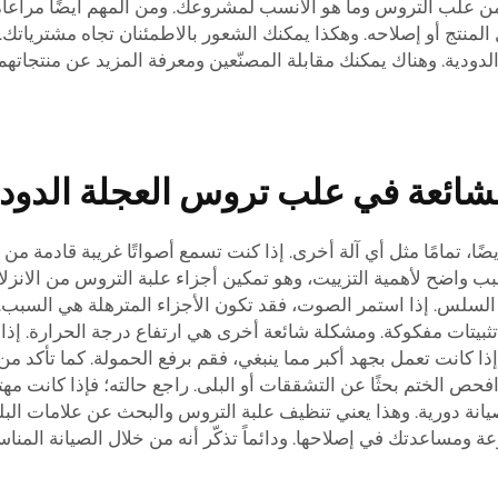
 من علب التروس وما هو الأنسب لمشروعك. ومن المهم أيضًا مراعا
منتج أو إصلاحه. وهكذا يمكنك الشعور بالاطمئنان تجاه مشترياتك. 
دودية. وهناك يمكنك مقابلة المصنّعين ومعرفة المزيد عن منتجاته
ائعة في علب تروس العجلة الدودي
ا، تمامًا مثل أي آلة أخرى. إذا كنت تسمع أصواتًا غريبة قادمة م
سبب واضح لأهمية التزييت، وهو تمكين أجزاء علبة التروس من الانزل
سلس. إذا استمر الصوت، فقد تكون الأجزاء المترهلة هي السبب. يم
ي تثبيتات مفكوكة. ومشكلة شائعة أخرى هي ارتفاع درجة الحرارة. 
ذا كانت تعمل بجهد أكبر مما ينبغي، فقم برفع الحمولة. كما تأكد من 
ص الختم بحثًا عن التشققات أو البلى. راجع حالته؛ فإذا كانت مهتر
تطلب صيانة دورية. وهذا يعني تنظيف علبة التروس والبحث عن علامات ا
مساعدتك في إصلاحها. ودائماً تذكّر أنه من خلال الصيانة المناس