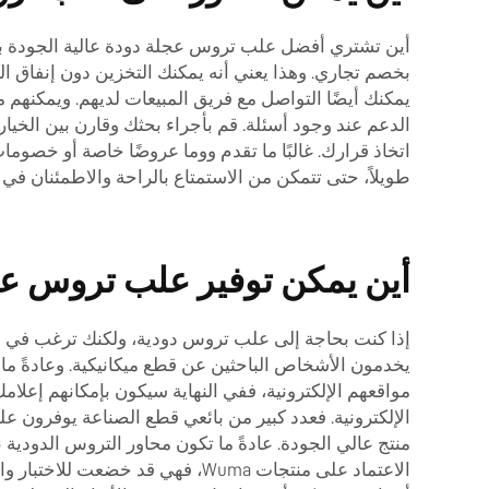
أين تشتري أفضل علب تروس عجلة دودة عالية الجودة بأرخ
بخصم تجاري. وهذا يعني أنه يمكنك التخزين دون إنفاق الك
يمكنك أيضًا التواصل مع فريق المبيعات لديهم. ويمكنهم
الدعم عند وجود أسئلة. قم بأجراء بحثك وقارن بين الخي
اتخاذ قرارك. غالبًا ما تقدم ووما عروضًا خاصة أو خصو
طويلاً، حتى تتمكن من الاستمتاع بالراحة والاطمئنان في
أين يمكن توفير علب تروس عج
إذا كنت بحاجة إلى علب تروس دودية، ولكنك ترغب في الت
يخدمون الأشخاص الباحثين عن قطع ميكانيكية. وعادةً ما
مواقعهم الإلكترونية، ففي النهاية سيكون بإمكانهم إعلا
الإلكترونية. فعدد كبير من بائعي قطع الصناعة يوفرون عل