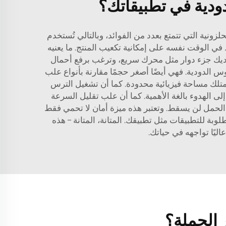
دودية في تطبيقاتك؟
ونية التي تتمتع بعدد من الفوائد، وبالتالي تُستخدم
يسية في الكسارات الفكية هي الجمع بين نسبة تخفيض عالية تتراوح بين 3 إلى 15 مع الحفاظ في الوقت نفسه على إمكانية تكعيب المنتج. ما يعنيه
 لديك جزء دوار مثل محرك سريع، وترغب برفع أحمال
س الدودية. فهي أيضًا أصغر حجمًا مقارنة بأنواع علب
تمتلك مساحة فيزيائية محدودة. كما أن تشغيل الترس
 الهدوء بالغة الأهمية. كما أن علب تقليل السرعة
ن الحمل لن يسقط. وتعتبر هذه ميزة أمان لا تحمي فقط
لإضافة إلى ذلك، توفر علب التروس الدودية من Wuma القوة والمتانة المطلوبة للتطبيقات مثل تطبيقك. المتانة، المتانة – هذه
يًا تواجهه في حياتك.
 الجملة؟