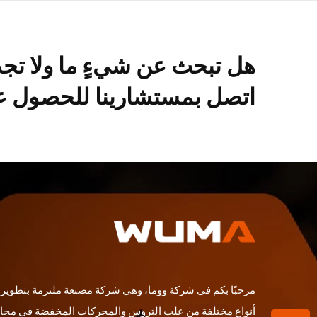
هل تبحث عن شيءٍ ما ولا تج
اتصل بمستشارينا للحصول عل
مرحبًا بكم في شركة ووما، وهي شركة مصنعة ملتزمة بتطوير و
أنواع مختلفة من علب التروس والمحركات المخفضة في مجا