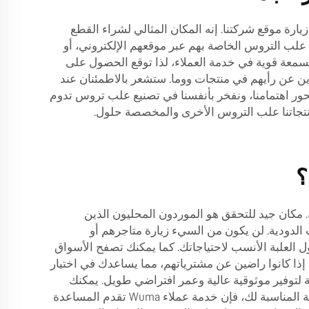
رة موقع شركتنا. إنه المكان المثالي لشراء القطع
ى علب التروس الخاصة بهم عبر موقعهم الإلكتروني، أو
بسمعة قوية في خدمة العملاء، لذا توقع الحصول على
ين عن رأيهم في منتجات ووما. ستشعر بالاطمئنان عند
حور اهتمامنا، ونفخر بأنفسنا في تصنيع علب تروس تدوم
جاتنا
علب التروس الأخرى والمخصصة
حلول.
؟
 مكان جيد للتحقق هو الموردون المحليون الذين
الدودية. لن يكون من السيء زيارة متاجرهم أو
ل العلبة الأنسب لاحتياجاتك. كما يمكنك تصفح الأسواق
ا إذا كانوا راضين عن مشترياتهم، مما يساعدك في اختيار
 لديها وفرة منها، وهذه العلب الدودية مؤهلة لتوفير موثوقية عالية وعمر افتراضي طويل. يمكنك
الاعتماد على منتجات Wuma، فهي قد خضعت للاختبار والتجربة في مجالات عديدة. وإذا استغرقت وقتًا طويلاً في تحديد العلبة المناسبة لك، فإن خدمة عملاء Wuma تقدم المساعدة