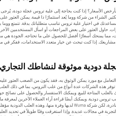
ص الأسعار؟ إذا كنت بحاجة إلى علبة تروس عجلة دودة، يُرجى زيا
ثير. الشراء من شركة ووما يُعد استثمارًا ذا قيمة. يمكن العثور عل
 مساعدتك في اختيار علبة تروس تناسب متطلباتك بدقة. تتمتع ووما 
ارات. حاول العثور على بعض المراجعات أو اسأل المستخدمين الآخر
مات، مما يمنحك أسعارًا أفضل للحصول على ما تحتاجه. الجودة هي م
 مشاريعك. إذا كنت تبحث عن خيار متعدد الاستخدامات، ففكر في منت
لة دودية موثوقة لنشاطك التجاري
عامل مع مورد يمكن الوثوق به، فقد يكون من الصعب العثور عليه.
 توفر هذه الشركات عدة أنواع من علب التروس، بما في ذلك العلب 
مك بالعلب المتاحة للبيع. ويمكنك الاستفسار والحصول على نصائح حو
ب تروس دودية. ويمكنك أيضًا قراءة آراء العملاء الآخرين لمعرفة م
منتج عالي الجودة. عادةً ما تكون محاور التروس الدودية نادرة، لكن شركة Wuma