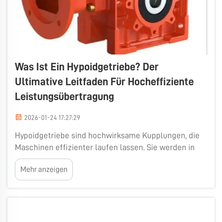
Was Ist Ein Hypoidgetriebe? Der
Ultimative Leitfaden Für Hocheffiziente
Leistungsübertragung
2026-01-24 17:27:29
Hypoidgetriebe sind hochwirksame Kupplungen, die
Maschinen effizienter laufen lassen. Sie werden in
allen möglichen Bereichen eingesetzt – von
Mehr anzeigen
Kraftfahrzeugen und Aufzügen bis hin zu Robotern.
Betrachten Sie ein Zahnrad, das die Leistung anders
überträgt als herkömmliche Zahnräder.
Differenzialgetriebe nutzen hy...