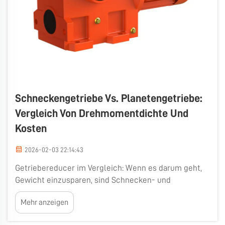
Schneckengetriebe Vs. Planetengetriebe:
Vergleich Von Drehmomentdichte Und
Kosten
2026-02-03 22:14:43
Getriebereducer im Vergleich: Wenn es darum geht,
Gewicht einzusparen, sind Schnecken- und
Planetengetriebe zwei beliebte Modelle. Jeder Typ
Mehr anzeigen
weist eigene Vor- und Nachteile auf.
Schneckengetriebe sind eine Bauart von