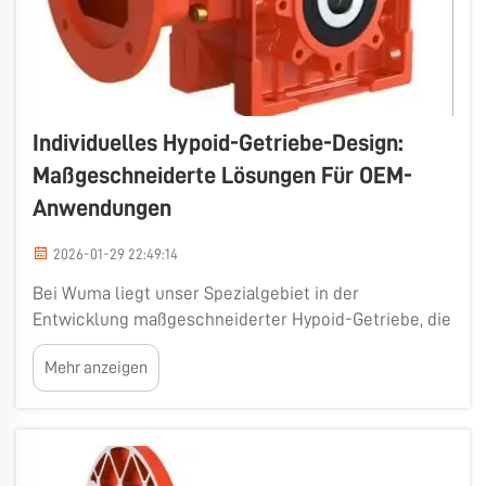
Individuelles Hypoid-Getriebe-Design:
Maßgeschneiderte Lösungen Für OEM-
Anwendungen
2026-01-29 22:49:14
Bei Wuma liegt unser Spezialgebiet in der
Entwicklung maßgeschneiderter Hypoid-Getriebe, die
speziell für Original Equipment Manufacturer (OEM)
Mehr anzeigen
konfiguriert sind. Diese Getriebe zeichnen sich
dadurch aus, dass sie Maschinen effizienter und
länger betriebsbereit halten. Jede Maschine ist
unterschiedlich,...