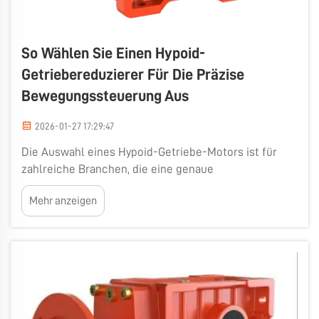
So Wählen Sie Einen Hypoid-
Getriebereduzierer Für Die Präzise
Bewegungssteuerung Aus
2026-01-27 17:29:47
Die Auswahl eines Hypoid-Getriebe-Motors ist für
zahlreiche Branchen, die eine genaue
Bewegungssteuerung erfordern, von entscheidender
Mehr anzeigen
Bedeutung. Der Hypoid-Getriebe-Motor trägt dazu
bei, dass Maschinen reibungslos und präzise arbeiten.
Diese Getriebe weisen besondere Zahnformen auf,
die eine genauere …