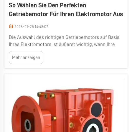
So Wählen Sie Den Perfekten
Getriebemotor Für Ihren Elektromotor Aus
2026-01-25 14:48:07
Die Auswahl des richtigen Getriebemotors auf Basis
Ihres Elektromotors ist äußerst wichtig, wenn Ihre
Maschinen ordnungsgemäß funktionieren sollen. Die
Mehr anzeigen
Drehzahl und Leistung des Motors werden durch das
Getriebe reguliert. Es gewährleistet einen
gleichmäßigen Betrieb des Motors, ohne dass dieser
stottert...