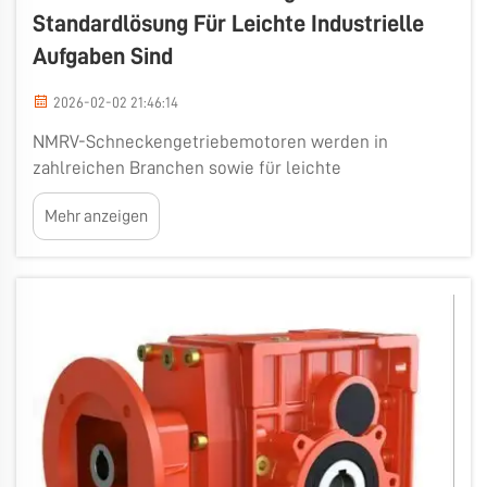
Standardlösung Für Leichte Industrielle
Aufgaben Sind
2026-02-02 21:46:14
NMRV-Schneckengetriebemotoren werden in
zahlreichen Branchen sowie für leichte
Anwendungen breit eingesetzt. Diese speziellen
Mehr anzeigen
Maschinen verbessern die Leistung, indem sie
Drehzahl und Drehmoment voneinander entkoppeln.
Sie erfreuen sich großer Beliebtheit aufgrund ihrer
einfachen Handhabung, ihres geringen Gewichts und
der Zeitersparnis. ...