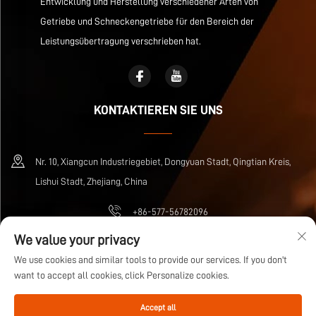
Entwicklung und Herstellung verschiedener Arten von
Getriebe und Schneckengetriebe für den Bereich der
Leistungsübertragung verschrieben hat.
KONTAKTIEREN SIE UNS
Nr. 10, Xiangcun Industriegebiet, Dongyuan Stadt, Qingtian Kreis,
Lishui Stadt, Zhejiang, China
+86-577-56782096
We value your privacy
[email protected]
We use cookies and similar tools to provide our services. If you don't
want to accept all cookies, click Personalize cookies.
Urheberrecht © Zhejiang Wuma Drive Co., Ltd Alle Rechte vorbehalten
Accept all
Datenschutzrichtlinie
BLOG