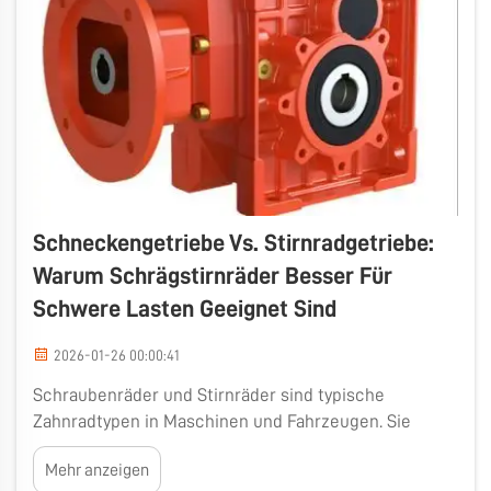
Schneckengetriebe Vs. Stirnradgetriebe:
Warum Schrägstirnräder Besser Für
Schwere Lasten Geeignet Sind
2026-01-26 00:00:41
Schraubenräder und Stirnräder sind typische
Zahnradtypen in Maschinen und Fahrzeugen. Sie
dienen der Übertragung von Leistung von einem
Mehr anzeigen
Bereich auf einen anderen. Bei schweren Lasten