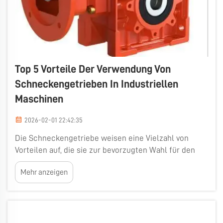
Top 5 Vorteile Der Verwendung Von
Schneckengetrieben In Industriellen
Maschinen
2026-02-01 22:42:35
Die Schneckengetriebe weisen eine Vielzahl von
Vorteilen auf, die sie zur bevorzugten Wahl für den
industriellen Einsatz machen. Erstens sind sie
Mehr anzeigen
äußerst effizient. Dadurch können sie Leistung von
einem Teil einer Maschine auf einen anderen
übertragen, ohne viel Energie zu verlieren. Wenn
Maschinen...