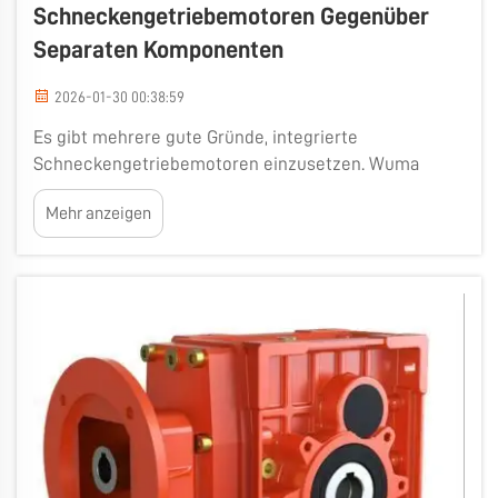
Schneckengetriebemotoren Gegenüber
Separaten Komponenten
2026-01-30 00:38:59
Es gibt mehrere gute Gründe, integrierte
Schneckengetriebemotoren einzusetzen. Wuma
bietet diese Einheiten an, bei denen ein
Mehr anzeigen
Schneckengetriebe bzw. ein Schneckenantrieb und
ein Motor zu einer Einheit kombiniert sind. Auf diese
Weise können alle Komponenten optimal miteinander
harmonieren. Wenn Sie …