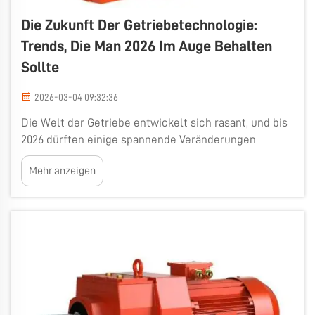
Die Zukunft Der Getriebetechnologie:
Trends, Die Man 2026 Im Auge Behalten
Sollte
2026-03-04 09:32:36
Die Welt der Getriebe entwickelt sich rasant, und bis
2026 dürften einige spannende Veränderungen
sichtbar werden. Getriebe sind entscheidende
Mehr anzeigen
Komponenten in Maschinen und Kraftfahrzeugen. Sie
tragen zur Regelung von Drehzahl und Drehmoment
bei und sind daher Schlüsselelemente in Branchen
wie …