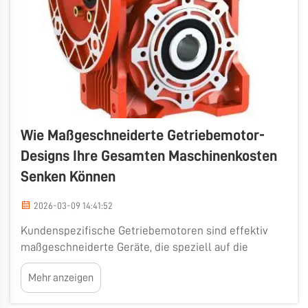
Wie Maßgeschneiderte Getriebemotor-
Designs Ihre Gesamten Maschinenkosten
Senken Können
2026-03-09 14:41:52
Kundenspezifische Getriebemotoren sind effektiv
maßgeschneiderte Geräte, die speziell auf die
Anforderungen bestimmter Projekte abgestimmt
Mehr anzeigen
sind. Dadurch können Unternehmen auf vielfältige
Weise Kosten sparen, insbesondere dann, wenn