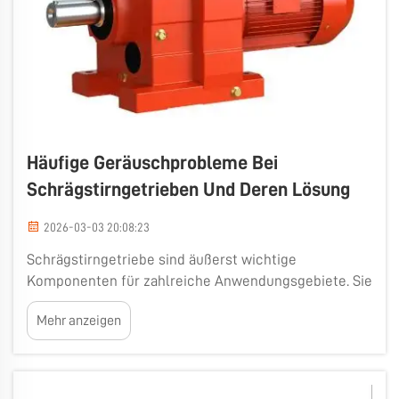
Häufige Geräuschprobleme Bei
Schrägstirngetrieben Und Deren Lösung
2026-03-03 20:08:23
Schrägstirngetriebe sind äußerst wichtige
Komponenten für zahlreiche Anwendungsgebiete. Sie
unterstützen die Übertragung von Leistung und
Mehr anzeigen
Bewegung zwischen verschiedenen Teilen eines
Maschinensystems. Gelegentlich erzeugen sie jedoch
ungewöhnliche Geräusche, was auf eine Störung
hinweisen könnte...