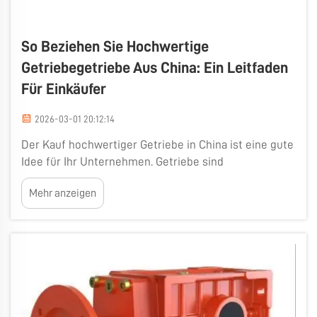
So Beziehen Sie Hochwertige
Getriebegetriebe Aus China: Ein Leitfaden
Für Einkäufer
2026-03-01 20:12:14
Der Kauf hochwertiger Getriebe in China ist eine gute
Idee für Ihr Unternehmen. Getriebe sind
entscheidende Komponenten, die Maschinen dabei
Mehr anzeigen
unterstützen, effizienter zu arbeiten, indem sie
Drehzahl und Drehmoment umwandeln. Die Auswahl
des richtigen Getriebes macht Ihre Maschine...