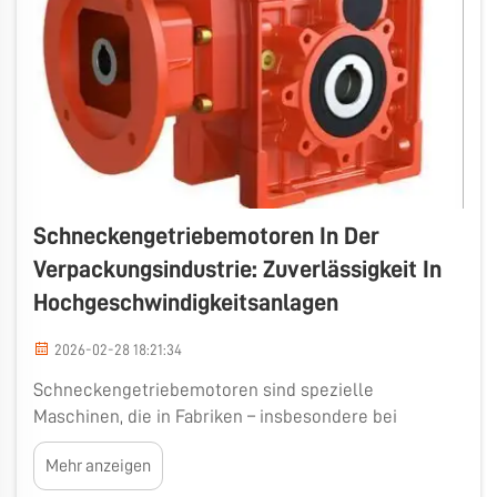
Schneckengetriebemotoren In Der
Verpackungsindustrie: Zuverlässigkeit In
Hochgeschwindigkeitsanlagen
2026-02-28 18:21:34
Schneckengetriebemotoren sind spezielle
Maschinen, die in Fabriken – insbesondere bei
Verpackungsunternehmen – für den reibungslosen
Mehr anzeigen
Ablauf sorgen. Diese Maschinen sind entscheidend,
da sie auch bei hohen Geschwindigkeiten zuverlässig