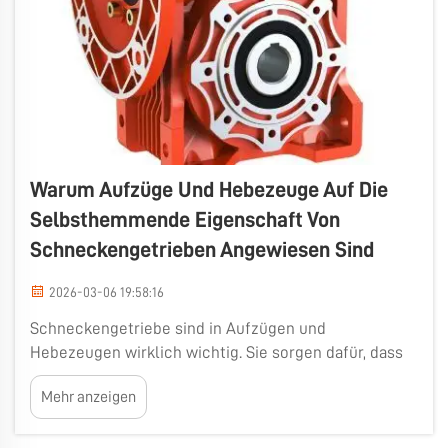
Warum Aufzüge Und Hebezeuge Auf Die
Selbsthemmende Eigenschaft Von
Schneckengetrieben Angewiesen Sind
2026-03-06 19:58:16
Schneckengetriebe sind in Aufzügen und
Hebezeugen wirklich wichtig. Sie sorgen dafür, dass
das Heben schwerer Lasten sicher und reibungslos
Mehr anzeigen
erfolgt. Eine bemerkenswerte Eigenschaft von
Schneckengetrieben ist ihre Selbsthemmung. Wenn