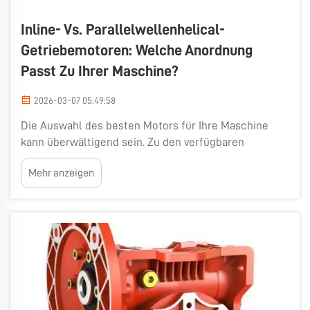
Inline- Vs. Parallelwellenhelical-
Getriebemotoren: Welche Anordnung
Passt Zu Ihrer Maschine?
2026-03-07 05:49:58
Die Auswahl des besten Motors für Ihre Maschine
kann überwältigend sein. Zu den verfügbaren
Optionen zählen Inline- und Parallelwellenhelical-
Mehr anzeigen
Getriebemotoren. Beide sind Motoren, die Maschinen
dabei unterstützen, sich zu bewegen und effizienter
zu arbeiten. Sie funktionieren auf unterschiedliche
Weise und erfüllen verschiedene …