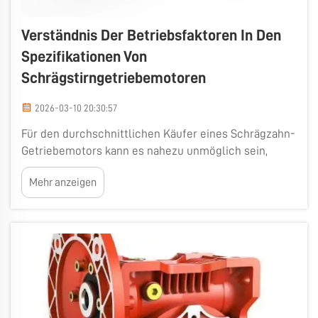
Verständnis Der Betriebsfaktoren In Den
Spezifikationen Von
Schrägstirngetriebemotoren
2026-03-10 20:30:57
Für den durchschnittlichen Käufer eines Schrägzahn-
Getriebemotors kann es nahezu unmöglich sein,
sämtliche Angaben in der technischen Spezifikation
Mehr anzeigen
zu interpretieren. Da diese Motoren in zahlreichen
Maschinen und Branchen eingesetzt werden, ist es
wichtig zu wissen, worauf es ankommt. Bei Wuma
sind wir der Ansicht, dass es unerlässlich ist…