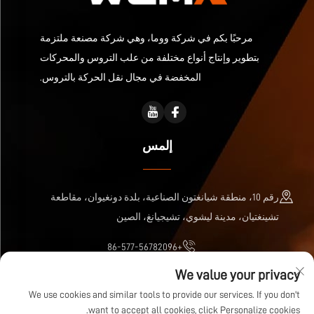
مرحبًا بكم في شركة ووما، وهي شركة مصنعة ملتزمة
بتطوير وإنتاج أنواع مختلفة من علب التروس والمحركات
المخفضة في مجال نقل الحركة بالتروس.
إلمس
رقم 10، منطقة شيانغتون الصناعية، بلدة دونغيوان، مقاطعة
تشينغتيان، مدينة ليشوي، تشيجيانغ، الصين
+86-577-56782096
We value your privacy
[email protected]
We use cookies and similar tools to provide our services. If you don't
want to accept all cookies, click Personalize cookies.