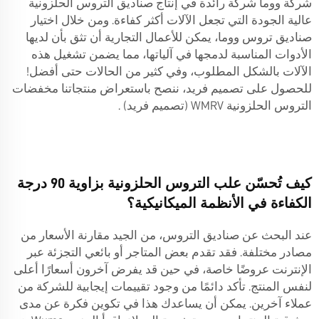
شركة ووما شركة رائدة في إنتاج صناديق التروس الحلزونية
عالية الجودة التي تجعل الآلات أكثر كفاءة. ومن خلال اختيار
صناديق تروس ووما، يمكن للأعمال التجارية أن تثق بأن لديها
الأدوات المناسبة لدمجها في آلياتها، مما يضمن تشغيل هذه
الآلات بالشكل المطلوب، وفي كثير من الحالات حتى أفضل!
للحصول على تصميم فريد، ننصح باستعراض منتجاتنا
مخفضات
التروس الحلزونية WMRV (تصميم فريد)
.
كيف تُحسّن علب التروس الحلزونية بزاوية 90 درجة
الكفاءة في الأنظمة الميكانيكية؟
عند البحث عن صناديق التروس، من الجيد مقارنة الأسعار من
مصادر مختلفة. فقد تقدم بعض المتاجر أو بائعي التجزئة عبر
الإنترنت عروضًا خاصة، في حين قد يفرض آخرون أسعارًا أعلى
لنفس المنتج. تأكد دائمًا من وجود تقييمات إيجابية للشركة من
عملاء آخرين. يمكن أن يساعدك هذا في تكوين فكرة عن مدى