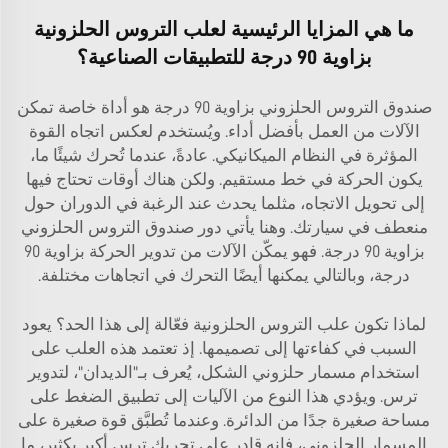
ما هي المزايا الرئيسية لعلب التروس الحلزونية
بزاوية 90 درجة للتطبيقات الصناعية؟
صندوق التروس الحلزوني بزاوية 90 درجة هو أداة خاصة تمكن
الآلات من العمل بأفضل أداء. ويُستخدم لعكس اتجاه القوة
المؤثرة في النظام الميكانيكي. عادةً، عندما تُحرك شيئًا ما،
يكون الحركة في خط مستقيم. ولكن هناك أوقات تحتاج فيها
إلى تحويل الاتجاه، مثلما يحدث عند الرغبة في الدوران حول
منعطف في سيارتك. وهنا يأتي دور صندوق التروس الحلزوني
بزاوية 90 درجة. فهو يمكّن الآلات من تدوير الحركة بزاوية 90
درجة، وبالتالي يمكنها أيضًا التحرك في اتجاهات مختلفة.
لماذا تكون علب التروس الحلزونية فعّالة إلى هذا الحد؟ يعود
السبب في كفاءتها إلى تصميمها. إذ تعتمد هذه العلب على
استخدام مسمار حلزوني الشكل، يُعرف بـ"الديدان"، لتدوير
ترس. ويؤدي هذا النوع من الآليات إلى تطبيق الضغط على
مساحة صغيرة جدًا من الدائرة. وعندما تُطبَّق قوة صغيرة على
المسمار الحلزوني، فإنه قادر على تحريك ترس أكبر بكثير، ما