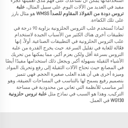
استخداماتها يمكن أن تساعدك على فهم مدى أهميتها كجزء
مفيد في العديد من الآلات اليوم. على سبيل المثال،
علبة
تروس دودة من الفولاذ المقاوم للصدأ WMSS
هو مثال بارز
على تلك الكفاءة.
لماذا تُستخدم علب التروس الحلزونية بزاوية 90 درجة في
تطبيقات أخرى هناك الكثير من الأسباب الجيدة لاستخدام
علب التروس الحلزونية في التطبيقات الصناعية. أولاً، إنها
فعّالة للغاية في تقليل السرعة. حيث يخرج القدرة من علبة
التروس بسرعة أقل ولكن بعزم أكبر، مما يمكنها من تحريك
الأشياء الثقيلة بسهولة أكبر. ويجعل ذلك استخدامها مفيدًا أيضًا
في المصانع حيث تحتاج الآلات الثقيلة إلى رفع وتحريك المواد.
وميزة أخرى هي أن هذه العلب صغيرة الحجم. فهي تتميز
بتصميم رفيع يسمح لها بالتناسب في المساحات الضيقة، وهو
أمر مناسب للأنظمة التي تعاني من محدودية في مساحة
التركيب. وهذا هو السبب في نماذج مثل
علبة تروس حلزونية
WG130
في العمل.