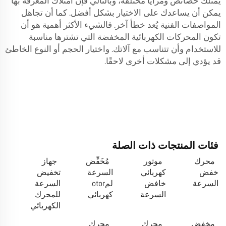
يمتلك خصائص ومزايا مختلفة، وبالتالي فإن امتلاك المعرفة بها
يمكن أن يساعدك على الاختيار بشكل أفضل. كما أن تجاهل
المواصفات الفنية يُعد خطأ آخر. فالشيء الأكثر أهمية هو أن
تكون المحركات الكهربائية المخفضة التي تشترها مناسبة
للاستخدام وأن تتناسب مع آلاتك. واختيار الحجم أو النوع الخاطئ
قد يؤدي إلى مشكلات أخرى لاحقًا.
فئات المنتجات ذات الصلة
محرك
موتور
مُخَفِّض
جهاز
خفض
كهربائي
السرعة
تخفيض
السرعة
خافض
لمotor
السرعة
السرعة
كهربائي
للمحرك
الكهربائي
مخفض
محرك
محرك