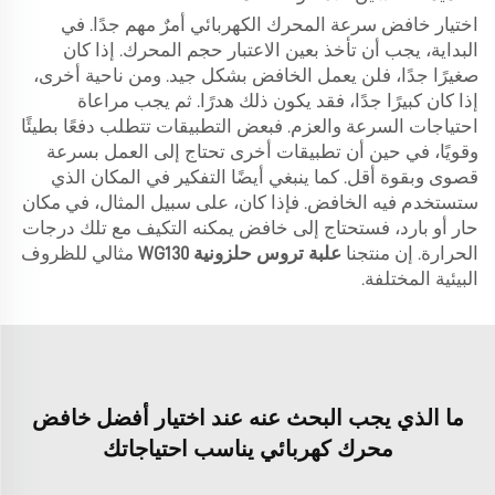
اختيار خافض سرعة المحرك الكهربائي أمرٌ مهم جدًا. في
البداية، يجب أن تأخذ بعين الاعتبار حجم المحرك. إذا كان
صغيرًا جدًا، فلن يعمل الخافض بشكل جيد. ومن ناحية أخرى،
إذا كان كبيرًا جدًا، فقد يكون ذلك هدرًا. ثم يجب مراعاة
احتياجات السرعة والعزم. فبعض التطبيقات تتطلب دفعًا بطيئًا
وقويًا، في حين أن تطبيقات أخرى تحتاج إلى العمل بسرعة
قصوى وبقوة أقل. كما ينبغي أيضًا التفكير في المكان الذي
ستستخدم فيه الخافض. فإذا كان، على سبيل المثال، في مكان
حار أو بارد، فستحتاج إلى خافض يمكنه التكيف مع تلك درجات
الحرارة. إن منتجنا
علبة تروس حلزونية WG130
مثالي للظروف
البيئية المختلفة.
ما الذي يجب البحث عنه عند اختيار أفضل خافض
محرك كهربائي يناسب احتياجاتك