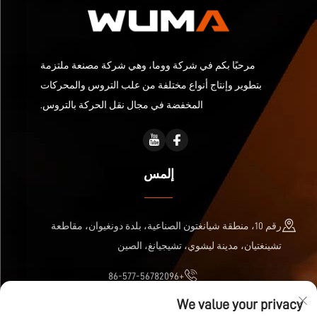
مرحبًا بكم في شركة ووما، وهي شركة مصنعة ملتزمة
بتطوير وإنتاج أنواع مختلفة من علب التروس والمحركات
المخفضة في مجال نقل الحركة بالتروس.
إلمس
رقم 10، منطقة شيانغتون الصناعية، بلدة دونغيوان، مقاطعة
تشينغتيان، مدينة ليشوي، تشيجيانغ، الصين
+86-577-56782096
We value your privacy
[email protected]