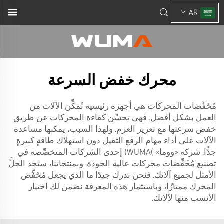
AR
محرك خفض السرعة
مُخَفِّضات المحركات هي أجهزة رئيسية تُمكِّن الآلات من
العمل بشكل أفضل. فهي تحسِّن كفاءة المحركات عن طريق
خفض سرعتها مع تعزيز العزم. ولهذا السبب، يمكنها مساعدة
الآلات على أداء مهام الرفع الثقيل دون استهلاك طاقةٍ كبيرةٍ
جدًّا. شركة «ووما» (WUMA) إحدى الشركات المتخصِّصة في
تصنيع مُخَفِّضات محركات عالية الجودة. وبمنتجاتنا، ستجد الحلَّ
الأمثل لجميع آلاتك. فنحن ندرك جيدًا ما الذي يجعل مُخَفِّض
المحرك ممتازًا، وباستثمار هذه المعرفة نضمن لك اختيار
الأنسب منها لآلاتك.