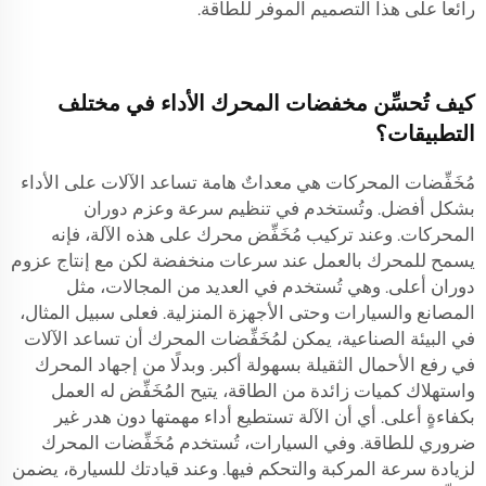
رائعاً على هذا التصميم الموفر للطاقة.
كيف تُحسِّن مخفضات المحرك الأداء في مختلف
التطبيقات؟
مُخَفِّضات المحركات هي معداتٌ هامة تساعد الآلات على الأداء
بشكل أفضل. وتُستخدم في تنظيم سرعة وعزم دوران
المحركات. وعند تركيب مُخَفِّض محرك على هذه الآلة، فإنه
يسمح للمحرك بالعمل عند سرعات منخفضة لكن مع إنتاج عزوم
دوران أعلى. وهي تُستخدم في العديد من المجالات، مثل
المصانع والسيارات وحتى الأجهزة المنزلية. فعلى سبيل المثال،
في البيئة الصناعية، يمكن لمُخَفِّضات المحرك أن تساعد الآلات
في رفع الأحمال الثقيلة بسهولة أكبر. وبدلًا من إجهاد المحرك
واستهلاك كميات زائدة من الطاقة، يتيح المُخَفِّض له العمل
بكفاءةٍ أعلى. أي أن الآلة تستطيع أداء مهمتها دون هدر غير
ضروري للطاقة. وفي السيارات، تُستخدم مُخَفِّضات المحرك
لزيادة سرعة المركبة والتحكم فيها. وعند قيادتك للسيارة، يضمن