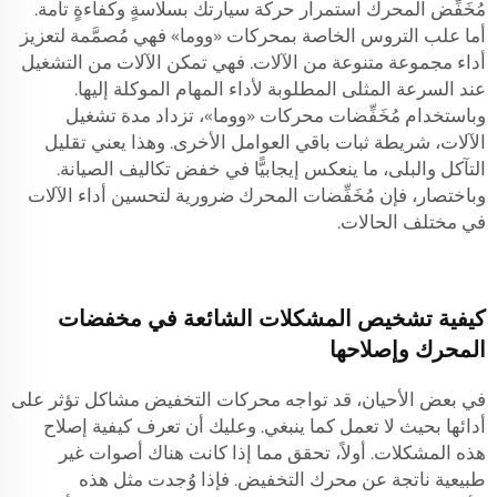
مُخَفِّض المحرك استمرار حركة سيارتك بسلاسةٍ وكفاءةٍ تامة.
أما علب التروس الخاصة بمحركات «ووما» فهي مُصمَّمة لتعزيز
أداء مجموعة متنوعة من الآلات. فهي تمكن الآلات من التشغيل
عند السرعة المثلى المطلوبة لأداء المهام الموكلة إليها.
وباستخدام مُخَفِّضات محركات «ووما»، تزداد مدة تشغيل
الآلات، شريطة ثبات باقي العوامل الأخرى. وهذا يعني تقليل
التآكل والبلى، ما ينعكس إيجابيًّا في خفض تكاليف الصيانة.
وباختصار، فإن مُخَفِّضات المحرك ضرورية لتحسين أداء الآلات
في مختلف الحالات.
كيفية تشخيص المشكلات الشائعة في مخفضات
المحرك وإصلاحها
في بعض الأحيان، قد تواجه محركات التخفيض مشاكل تؤثر على
أدائها بحيث لا تعمل كما ينبغي. وعليك أن تعرف كيفية إصلاح
هذه المشكلات. أولاً، تحقق مما إذا كانت هناك أصوات غير
طبيعية ناتجة عن محرك التخفيض. فإذا وُجدت مثل هذه