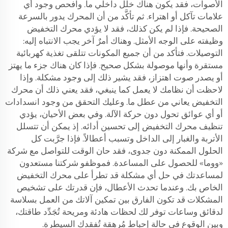
الأصوات، فقد يكون هناك خلل داخلي ما. وافحص وجود أي
علامات تآكل أو اهتراء. ثم تأكَّد من أن المحرك يدور بالسرعة
الصحيحة. فإذا لم يكن كذلك، فقد لا يؤدي محرك التخفيض
وظيفته على الوجه الأمثل. وهناك أمرٌ آخر يجب الانتباه إليه:
التوصيلات. فتأكد من أن جميع المكونات تتلقى تغذية كهربائية
مستقرة وأنها موصولة بشكل صحيح. فإذا كان هناك جزء ما يهتز
أو يصدر صوت اهتزاز، فقد يشير ذلك إلى وجود مشكلة. وإذا
لاحظت أن نظامك لا يعمل كما ينبغي، فقد يعني ذلك أن محرك
التخفيض يعاني من عطل ما. وعليك التحقق من وجود انسدادات
أو أي عوائق تحول دون حركة الآلة. وفي بعض الأحيان، يؤدي
تنظيف محرك التخفيض إلى تحسين أدائه. إذ يمكن أن تتسلل
الأتربة والغبار إلى الداخل وتسبب أعطالاً. فإذا جرَّبت كل
الحلول الممكنة دون جدوى، فقد حان الوقت للتواصل مع شركة
«ووما» للحصول على المساعدة. فموظفو شركتنا مستعدون
لمساعدتك في حل أي مشكلة قد تطرأ على محرك التخفيض
الخاص بك. وعندما تحدث الأعطال، فإن قدرتك على تشخيص
المشكلات قد تكون الفارق بين تمكين آلاتك من العمل بسلاسة
لدقائق وساعات توفر لك لحظات هادئة ومريحة تُجَدِّد طاقتك،
وبين الوقوع في حالة إحباط مُرهقة تُفقدك السيطرة.