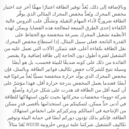
وبالإضافة إلى ذلك، يُعَدُّ توفير الطاقة اعتبارًا مهمًّا آخر عند اختيار
مخفض المحرك. ويُعدُّ مخفض المحرك المثالي الذي يوفِّر
الطاقة ضروريًّا لأداء المهام الثقيلة. وتشكِّل علب التروس عالية
الكفاءة إحدى الطرق المتبعة لمعالجة هذه القضايا. ويمكن لهذه
الأنظمة تشغيل المحرك بسرعة منخفضة مع الحفاظ على
القدرة الناتجة. فعلى سبيل المثال، إذا استطاع مخفض المحرك
نقل الطاقة بكفاءة أعلى، فقد تتمكن الآلات التي تعمل عليه من
التشغيل لفترة أطول دون الحاجة إلى طاقة إضافية. ولا يقتصر
الفائدة من ذلك على كونه صديقًا للبيئة فحسب، بل هو أيضًا
وسيلة تتيح للشركات خفض تكاليف فواتير الطاقة. وبالمثل، فإن
مخفض المحرك الذي يولِّد حرارة منخفضة نسبيًّا يُعدُّ مرغوبًا فيه
أيضًا. فعندما يعمل المخفض بدرجة حرارة أقل، فهذا مؤشرٌ على
أن كمية أقل من الطاقة قد هدرت على شكل حرارة. وتُصنِّع
شركة «ووما» مخفضات محركاتها بحيث تكون استهلاكها للطاقة
في أدنى حدٍّ ممكن، لتمكينكم من استخدامها بأقصى قدرٍ ممكن
من الإنتاجية في أعمالكم. وبتركيزكم على انخفاض استهلاك
الطاقة، فإنكم بذلك تؤدون دوركم أيضًا في حماية البيئة وتوفير
تكاليف التشغيل. شركتنا
علبة تروس حلزونية WG130
يُعَدّ مثالاً