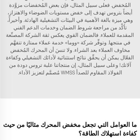
المُخفض. فعلى سبيل المثال، فإن بعض المُخفضات مزوَّدة
أيضاً بتروس تهدف إلى خفض مستويات الضوضاء والاهتزاز،
وهي ميزة بالغة الأهمية في البيئات التشغيلية الهادئة. وأخيراً،
تأكَّد من مراجعة شروط الضمان وخدمات الدعم الفني
المقدمة للعملاء. فالضمان القوي يعكس ثقة الشركة المصنِّعة
في منتجها. وتوفِّر شركة «ووما» خدمة عملاء ممتازة تتفهَّم
مخاوف العملاء بعد الشراء. ولا تنسَ أن المحرك المُخفض
الفعّال يمكن أن يحقِّق نتائج استثنائية لأدائك التشغيلي وكفاءة
آلاتك! وعلى سبيل المثال، إن منتجاتنا
علبة تروس دودة من
الفولاذ المقاوم للصدأ WMSS
مُصمَّم لتعزيز الأداء.
ما العوامل التي تجعل مخفض المحرك مثاليًا من حيث
كفاءة استهلاك الطاقة؟