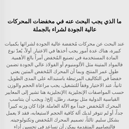
ما الذي يجب البحث عنه في مخفضات المحركات
عالية الجودة لشراء بالجملة
عند البحث عن محركات مُخفضة عالية الجودة لشرائها بكميات
كبيرة، هناك عدة أمور يجب أخذها في الاعتبار. أولاً، يُعدّ نوع
المادة المستخدمة في تصنيع المُخفض أمراً بالغ الأهمية.
فالمواد المتينة مثل الألومنيوم أو الفولاذ عالي الجودة تضمن
طول عمر المنتج. وبما أن المحرك المُخفض المتين يعني
خفضاً في التكاليف المرتبطة باستبداله على المدى الطويل.
ثانياً، عند الاختيار وفقاً للتشغيل، يجب مراعاة الحجم والوزن
حسب المواصفات الإنجليزية (الإنجليزية هنا تشير إلى المعايير
القياسية الدولية مثل بوصة، رطل، إلخ). ويجب أن يتناسب
المحرك المُخفض جيداً مع الآلة العاملة. فإذا كان وزنه كبيراً
جداً، أو لم تتوفر لديك آلة كافية الحجم لاستيعابه، فقد لا يعمل
بشكل سليم. ثالثاً، تصميم المحرك المُخفض وتكنولوجيته.
فالتصاميم المتقدمة يمكن أن تساعد في تحسين أداء