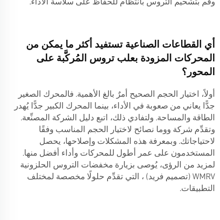
وقم بتشحيم التروس بانتظام للحفاظ على سلاسة الأداء.
أي القطاعات الصناعية تستفيد أكثر ما يمكن من
المحركات المزودة بعلب تروس المُركَّبة على
المحور؟
أولاً، اختيار الحجم الصحيح أمرٌ بالغ الأهمية. فالمحرك الصغير
جدًّا يعاني من صعوبة في الأداء، بينما المحرك الكبير جدًّا يُهدر
الطاقة والمساحة. ولتفادي ذلك، اتبع دليل الشركة المصنِّعة.
وتقدِّم شركة ووما نصائح لاختيار الحجم المناسب وفقًا
لاحتياجاتك. وبمعرفة هذه المشكلات وإصلاحها، يحصل
المستخدمون على عمر أطول للمحركات وأداء أفضل منها.
لمزيد من الرؤى، يُوصى بزيارة
مخفضات التروس الحلزونية
WMRV (تصميم فريد)
، التي تقدِّم حلولًا مخصصة لمختلف
التطبيقات.