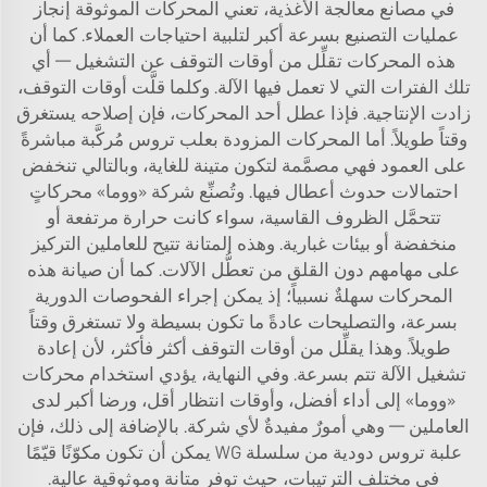
في مصانع معالجة الأغذية، تعني المحركات الموثوقة إنجاز
عمليات التصنيع بسرعة أكبر لتلبية احتياجات العملاء. كما أن
هذه المحركات تقلِّل من أوقات التوقف عن التشغيل — أي
تلك الفترات التي لا تعمل فيها الآلة. وكلما قلَّت أوقات التوقف،
زادت الإنتاجية. فإذا عطل أحد المحركات، فإن إصلاحه يستغرق
وقتاً طويلاً. أما المحركات المزودة بعلب تروس مُركَّبة مباشرةً
على العمود فهي مصمَّمة لتكون متينة للغاية، وبالتالي تنخفض
احتمالات حدوث أعطال فيها. وتُصنِّع شركة «ووما» محركاتٍ
تتحمَّل الظروف القاسية، سواء كانت حرارة مرتفعة أو
منخفضة أو بيئات غبارية. وهذه المتانة تتيح للعاملين التركيز
على مهامهم دون القلق من تعطُّل الآلات. كما أن صيانة هذه
المحركات سهلةٌ نسبياً؛ إذ يمكن إجراء الفحوصات الدورية
بسرعة، والتصليحات عادةً ما تكون بسيطة ولا تستغرق وقتاً
طويلاً. وهذا يقلِّل من أوقات التوقف أكثر فأكثر، لأن إعادة
تشغيل الآلة تتم بسرعة. وفي النهاية، يؤدي استخدام محركات
«ووما» إلى أداء أفضل، وأوقات انتظار أقل، ورضا أكبر لدى
العاملين — وهي أمورٌ مفيدةٌ لأي شركة. بالإضافة إلى ذلك، فإن
علبة تروس دودية من سلسلة WG
يمكن أن تكون مكوّنًا قيّمًا
في مختلف الترتيبات، حيث توفر متانة وموثوقية عالية.