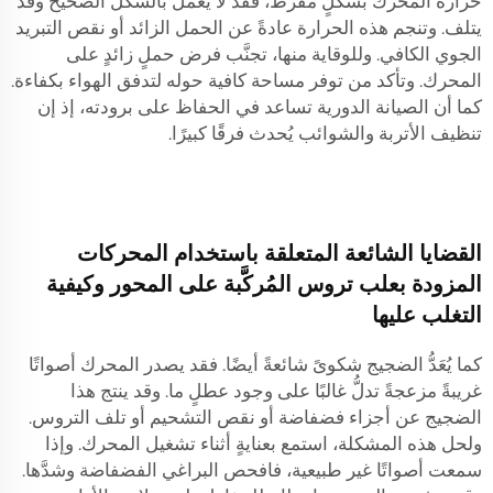
حرارة المحرك بشكلٍ مفرط، فقد لا يعمل بالشكل الصحيح وقد
يتلف. وتنجم هذه الحرارة عادةً عن الحمل الزائد أو نقص التبريد
الجوي الكافي. وللوقاية منها، تجنَّب فرض حملٍ زائدٍ على
المحرك. وتأكد من توفر مساحة كافية حوله لتدفق الهواء بكفاءة.
كما أن الصيانة الدورية تساعد في الحفاظ على برودته، إذ إن
تنظيف الأتربة والشوائب يُحدث فرقًا كبيرًا.
القضايا الشائعة المتعلقة باستخدام المحركات
المزودة بعلب تروس المُركَّبة على المحور وكيفية
التغلب عليها
كما يُعَدُّ الضجيج شكوىً شائعةً أيضًا. فقد يصدر المحرك أصواتًا
غريبةً مزعجةً تدلُّ غالبًا على وجود عطلٍ ما. وقد ينتج هذا
الضجيج عن أجزاء فضفاضة أو نقص التشحيم أو تلف التروس.
ولحل هذه المشكلة، استمع بعنايةٍ أثناء تشغيل المحرك. وإذا
سمعت أصواتًا غير طبيعية، فافحص البراغي الفضفاضة وشدَّها.