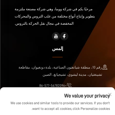
مرحبًا بكم في شركة ووما، وهي شركة مصنعة ملتزمة
بتطوير وإنتاج أنواع مختلفة من علب التروس والمحركات
المخفضة في مجال نقل الحركة بالتروس.
إلمس
رقم 10، منطقة شيانغتون الصناعية، بلدة دونغيوان، مقاطعة
تشينغتيان، مدينة ليشوي، تشيجيانغ، الصين
+86-577-56782096
We value your privacy
[email protected]
We use cookies and similar tools to provide our services. If you don't
want to accept all cookies, click Personalize cookies.