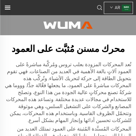
AR
محرك مسنن مُثبَّت على العمود
تُعد المحركات المزودة بعلب تروس ومُركَّبة مباشرةً على
العمود آلاتٍ بالغة الأهمية في العديد من الصناعات. فهي تقوم
بتحويل الطاقة إلى حركة لتحريك الأشياء. وتُركَّب هذه
المحركات مباشرةً على العمود، ما يجعلها فعَّالة جدًّا. وووما هي
شركةٌ تصنع محركاتٍ عالية الجودة من هذا النوع، وتصلح
للاستخدام في مجالات عديدة مختلفة. وتساعد هذه المحركات
المصانع والشركات على التشغيل السلس، وهي موثوقة
وتتحمّل الظروف القاسية. وباستخدام هذه المحركات، يمكن
للشركات تحسين أدائها وإنجاز المهام بشكل أسرع.
المحركات المُسنَّدة المُثبتة على العمود تمتلك العديد من
المزايا التي تجعلها ممتازةً للاستخدام في القطاع الصناعي.