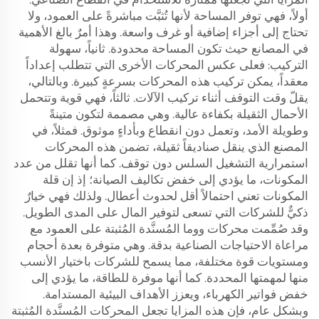
أولاً، فهي توفر المساحة لأنها تُثبَّت مباشرةً على العمود، ولا
تحتاج إلى أجزاء إضافية أو غرف واسعة. وهذا أمرٌ بالغ الأهمية
في المصانع حيث تكون المساحة محدودة. ثانياً، سهولة
التركيب: فعلى عكس المحركات الأخرى التي تتطلب إعداداً
معقداً، يمكن تركيب هذه المحركات بسرعةٍ كبيرة. وبالتالي،
يقلّ وقت التوقف أثناء تركيب الآلات. ثالثاً، فهي قوية وتتحمل
الأحمال الثقيلة بكفاءة عالية. وهي مصممة لتكون متينةً
وطويلة الأمد، وتعمل دون انقطاع وبأداءٍ موثوق. فمثلاً، في
المصنع الذي ينقل صناديقاً ثقيلة، تضمن هذه المحركات
استمرارية التشغيل السلس دون توقف. كما أنها تقلل من عدد
المكونات، ما يؤدي إلى خفض تكاليف الصيانة؛ إذ إن قلة
المكونات تعني احتمالاً أقل لحدوث أعطال. ولذلك فهي خيارٌ
ذكيٌّ للشركات التي تسعى لتوفير المال على المدى الطويل.
وقد صُمِّمت محركات ووما المُسنَّدة المُثبتة على العمود مع
مراعاة الاحتياجات الصناعية بدقة. وهي متوفرة بعدة أحجام
ومستويات قوة مختلفة، مما يسمح للشركات باختيار الأنسب
منها لمهمتها المحددة. كما أنها موفرة للطاقة، ما يؤدي إلى
خفض فواتير الكهرباء، ويعزز الأهداف البيئية المستدامة.
وبشكل عام، فإن هذه المزايا تجعل المحركات المُسنَّدة المُثبتة