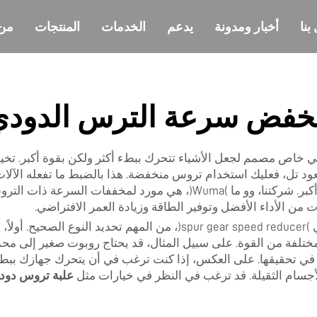
بنا
أخبار ومدونة
يدعم
الخدمات
المنتجات
من
خفض سرعة الترس الدودي
ي خاص مصمم لجعل الأشياء تتحرك ببطء أكثر ولكن بقوة أكبر. تخ
عود تل، فعليك استخدام تروس منخفضة. هذا بالضبط ما تفعله الآ
المخروطية. فهي تجعلها تعمل أو تدار بسلاسة وكفاءة أكبر. شركتنا، وو م
 من الأداء الأفضل وتوفير الطاقة وزيادة العمر الافتراضي.
بالنسبة للمشروع الذي يتطلب محمل تروس أسطواني (spur gear speed reducer
تلفة من القوة. على سبيل المثال، قد يحتاج روبوت صغير إلى م
غب في تحقيقها. على العكس، إذا كنت ترغب في أن يتحرك جهازك بب
لأجسام الثقيلة. قد ترغب في النظر في خيارات مثل
علبة تروس دودة م