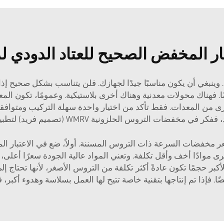
يار المخفض الصحيح للعتاد الدودي
ينبغي أن يكون مناسبًا جيدًا لجهازك. فلن يتناسب بشكل صحيح إذا ج
ضًا. فهناك محولات معدنية وهناك أخرى بلاستيكية. وعمومًا، تكون المع
أخرى من المعدات. فقط تأكد من اختيار واحدة سهلة التركيب ومتواف
، ففكر في
مخفضات التروس الحلزونية WMRV (تصميم فريد)
لتطبي
ر مخفضات السرعة ذات التروس المسننة. أولاً، ضع في الاعتبار ال
موادًا أخف وأقل تكلفة. وتعني المواد عالية الجودة سعرًا أعلى، 
لأكبر حجمًا تكون عادةً أكثر تكلفة من التروس الأصغر، لأنها تحتاج إ
. فإذا تم إنتاجها بتقنية خاصة تتيح لها العمل بسلاسة وهدوء أكبر،