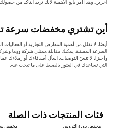
آخرين. وهذا أمر بالغ الأهمية لأنك تريد التأكد من حصو
أين تشتري مخفضات سرعة ترو
أيضًا، لا تقلل من أهمية المعارض التجارية أو الفعاليا
السرعة المسننة. يمكنك مقابلة ممثلي شركة ووما وشركا
وأخيرًا، لا تنسَ التوصيات. اسأل أصدقاءك أو زملاءك عم
التي تساعدك في العثور بالضبط على ما تبحث عنه.
فئات المنتجات ذات الصلة
مخفض دودة التروس
مخفض سر