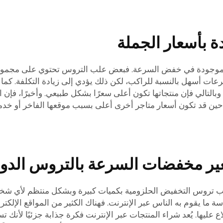
دة بأسعار الجملة
وس الموجودة في خفض السرعة. فبعض علب التروس تحتوي على مجم
عات أسهل بالنسبة للراكب، لكن ذلك يؤدي إلى زيادة التكلفة. كما يمك
ر بجودتها وموثوقيتها، وبالتالي فإن منتجاتها تكون أعلى سعرًا بشكل طبيعي. وأخ
ن قد تكون أسعار متاجر أخرى أعلى بسبب موقعها الفاخر أو خدمة ا
عير مخفضات السرعة بالتروس الدود
تروس التخفيض الحلزومية بكميات كبيرة وبشكل منتظم لأي شخص ي
ما يقوم به الناس عبر الإنترنت. فهناك الكثير من المواقع الإلكترون
مكنكم الاطلاع عليها. يُعد شراء المنتجات عبر الإنترنت فكرة جذابة جزئيًا