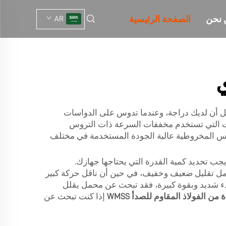
 نحن
الصفحة الرئيسية
AR
يل أن لديك دراجة، وعندما تدوس على الدواسات
لات التي تستخدم مخففات السرعة ذات التروس
ا (Wuma)، هي مورد لمخففات السرعة ذات التروس المخروطية عالية الجودة المستخدمة في مختلف
)، من المهم تحديد النوع الصحيح. أولاً، يجب تحديد كمية القدرة التي يحتاجها جهازك.
حمل تقليل ضعيف وخفيف، في حين أن ناقل حركة كبير
طء شديد وبقوة كبيرة، فقد تبحث عن محمل يقلل
ن الفولاذ المقاوم للصدأ WMSS
إذا كنت تبحث عن