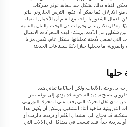
مكن القيام بذلك بشكل جيد للغاية. توفر محركات
تساعد في منع الانزلاق. كما يمكن أن تكون الترس الحلزوني ذاتي
كن للعمال الشعور بالراحة مع العلم أن الأحمال الثقيلة
بيًا. وهذا ينعكس على وفورات في الوقت والمال بالنسبة
تطلب الأتمتة التنسيق بين شكلين من الآلات، ويمكن لهذه المحركات الاتصال
ات التي تسعى لأتمتة عملياتها. بشكل عام، تكمن مزايا
رونة، ما يجعلها خيارًا ذكيًا للصناعات الحديثة.
 حلها
، بل وحتى الألعاب. ولكن أحيانًا ما تعاني هذه
التوربين الحلزوني يصبح شديد السخونة قد يؤدي إلى توقفه عن
حقق من مدى ثقل الحركة التي يجب على المحرك التوربيني
 التوربينية صاخبة أثناء التشغيل. ويمكن أن يكون هذا
، قد تحتاج إلى استبدال التُقَم أو تَزِيدها بالزيت أو
ً أو سريعة جداً، فقد تتسبب في مشاكل في الآلات التي