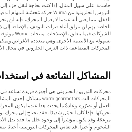
حاسمة. على سبيل المثال، إذا كنت بحاجة لنقل جزء إلى موقع د
التروس الحلزونية من Wuma حركة 
القفل، مما يعني أنه عندما لا يعمل المحرك، فإنه لن يتحرك
الخاصة بهم لن تنزلق أثناء فترات التوقف. بالإضافة إلى
للشركات في
بسهولة مع الأنظمة الأخرى. وهي متعددة الأغراض ويمكن اس
المحركات المضاعفة ذات الترس الحلزوني في مجال الأتمتة
المشاكل الشائعة في استخدام
محركات التوربين الحلزوني هي أجهزة فريدة تساعد في تحري
المحركات الت  gearmotors
العمل أو تضرّره. وعادةً ما يحدث هذا عندما يكون المحرك
تحريكها. فإذا كان الحمّل شديدًا، فقد تحتاج إلى محرك 
مزعجًا، وقد يكون مؤشراً إلى وجود خلل ما. فقد تدل الأصوا
الشحوم. وأخيراً، قد تعاني المحركات التوربينية أحيانً