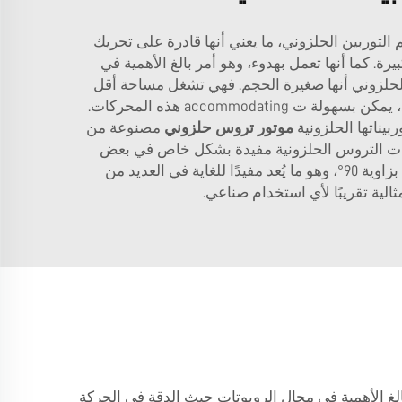
التوربين الحلزوني، ما يعني أنها قادرة على تحريك
. كما أنها تعمل بهدوء، وهو أمر بالغ الأهمية في
ن الحلزوني أنها صغيرة الحجم. فهي تشغل مساحة أقل
مقارنة بالعديد من المحركات الأخرى، وهو ما يُعد مفيدًا في المساحات الضيقة. وعندما تكون المساحة نادرة في المصانع، يمكن بسهولة ت accommodating هذه المحركات.
موتور تروس حلزوني
مصنوعة من
ت ذات التروس الحلزونية مفيدة بشكل خاص في بعض
الآلات، مثل سيور النقل. فهي قادرة على نقل المواد بمقاومة ضئيلة من مكان إلى آخر. كما أن التصميم يسمح بدوران بزاوية 90°، وهو ما يُعد مفيدًا للغاية في العديد من
لية تقريبًا لأي استخدام صناعي.
مر بالغ الأهمية في مجال الروبوتات حيث الدقة في الحركة