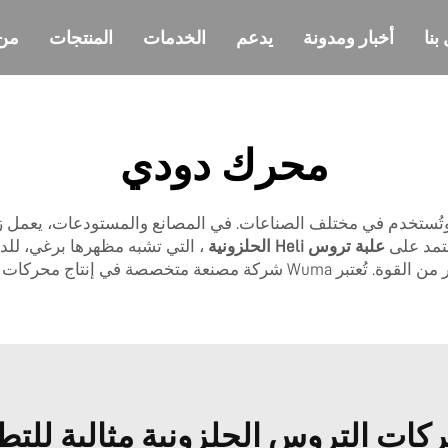
بنا
أخبار ومدونة
يدعم
الخدمات
المنتجات
من
محرك دودي
ُستخدم في مختلف الصناعات. في المصانع والمستودعات، يعمل زوج 
عتمد على
علبة تروس Heli الحلزونية
، التي تشبه مظهرها برغي، للدور
محدودًا في المساحة ولكنك ما زلت ترغب في قدر كبير من القوة. تُعتبر Wuma
كات التروس الحلزونية مثالية للتط