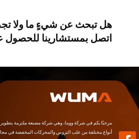
هل تبحث عن شيءٍ ما ولا تج
اتصل بمستشارينا للحصول عل
مرحبًا بكم في شركة ووما، وهي شركة مصنعة ملتزمة بتطوير و
أنواع مختلفة من علب التروس والمحركات المخفضة في مجا