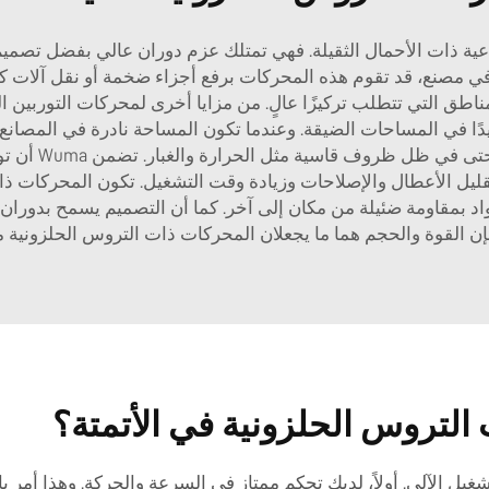
ناعية ذات الأحمال الثقيلة. فهي تمتلك عزم دوران عالي بفضل تصميم 
في مصنع، قد تقوم هذه المحركات برفع أجزاء ضخمة أو نقل آلات كبيرة
المناطق التي تتطلب تركيزًا عالٍ. من مزايا أخرى لمحركات التوربي
وف قاسية مثل الحرارة والغبار. تضمن Wuma أن توربيناتها الحلزونية
ى تقليل الأعطال والإصلاحات وزيادة وقت التشغيل. تكون المحركا
إن القوة والحجم هما ما يجعلان المحركات ذات التروس الحلزونية مثا
التروس الحلزونية في الأتمتة؟
رمس للتشغيل الآلي. أولاً، لديك تحكم ممتاز في السرعة والحركة. وهذا أ