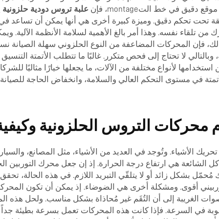
قيق في خط التmontage، فإن
علبة تروس دودية حلزونية
ي
مُحسَّنة للمهام الدقيقة تحت تحكم دقيق. وميزة كبيرة أخرى هي أنها يمكن أن 
 من تلقاء نفسه. وهذا أمر بالغ الأهمية لسلامة الأنظمة الآلية. ويم
 ذلك، فإن المحركات المضاعفة من النوع الحلزوني سهلة الصيانة نس
ما يتعلق بالإصلاحات. منتجات Wuma موثوقة، وبالتالي لا تحتاج إلى فحص متكرر. غالبًا ما ت
تخدامها لأنواع مختلفة من الآلات، ما يجعلها خيارًا مثاليًا للشرك
 في مستوى التحكم العالي والسلامة، وانخفاض الحاجة للصيانة، والم
 محركات التروس الحلزونية وكيفية
ك الأشياء. وتُوجد في العديد من الأشياء، مثل المصانع، والسيارات
worm مشاكل. إحدى المشاكل الشائعة هي ارتفاع درجة الحرارة. إذ إن جعل محرك 
 مُحمّل بشكل زائد أو لا يتلقّي التبريد اللازم. في هذه الحالة، ت
توربيني أقوى. ومشكلة أخرى هي الضوضاء. إذ يمكن أن تكون المحركات
ت الغريبة إلى أن التُقَم غير مُحاذاة بشكل مناسب. ولحل هذه المشكلة
ا صعوبة في السرعة. فإذا كانت هذه المحركات تعمل بسرعة بطيئة جدا