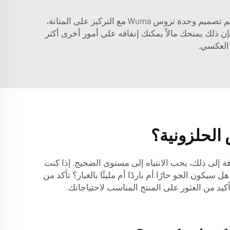
كما أنها أصغر حجمًا، لذا لن تستهلك الكثير من المساحة. هذا أمر جيد، وهو الأنسب للمصانع حيث تكون الأراضي شحيحة. تم تصميم وحدة تروس Wuma مع التركيز على المتانة،
إن ذلك يمنحك مالاً يمكنك إنفاقه على أمور أخرى أكثر
 العكسي.
الحلزونية؟
ة إلى ذلك، يجب الانتباه إلى مستوى الضجيج. إذا كنت
كون الجو حارًا أم باردًا أم مليئًا بالغبار؟ تأكد من
د من العثور على المنتج المناسب لاحتياجاتك.