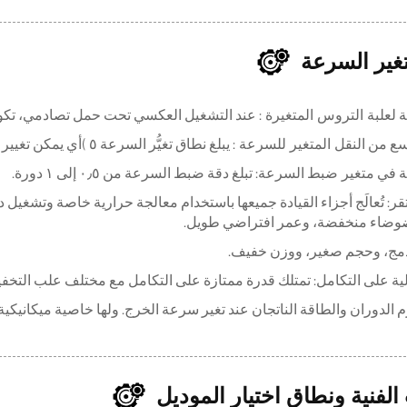
تغير السرعة
لعلبة التروس المتغيرة
: عند التشغيل العكسي تحت حمل تصادمي، تكون مو
النقل المتغير للسرعة
: يبلغ نطاق تغيُّر السرعة ٥ (أي يمكن تغيير نسبة السرعة بين ١
متغير
ضبط السرعة: تبلغ دقة ضبط السرعة من ٠٫٥ إلى ١ دورة.
ستقر: تُعالَج أجزاء القيادة جميعها باستخدام معالجة حرارية خاصة وتشغي
وضاء منخفضة، وعمر افتراضي طويل.
 الفنية ونطاق اختيار الموديل