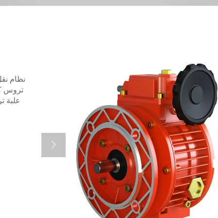
نظام نقل
تروس كو
علبة ت