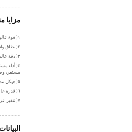
مزايا م
١) قوة عالية
٢) نطاق واسع من
٣) دقة عالية في
٤) أداء م
مستقر، وض
٥) هيكل مدمج، وحجم صغير، ووزن خفيف.
٦) قدرة عالية على التكامل: تمتلك قدرة ممتازة على التكامل مع مختلف علب التخفيض لتحقيق تنظيم لا نهائي للسرعة المنخفضة.
٧) تتغير عزم الدوران والطاقة الناتجان عند تغير سرعة الخرج. ولها خاصية ميكانيكية تتمثل في تغيّر عزم الدوران والطاقة الناتجين.
البيانات