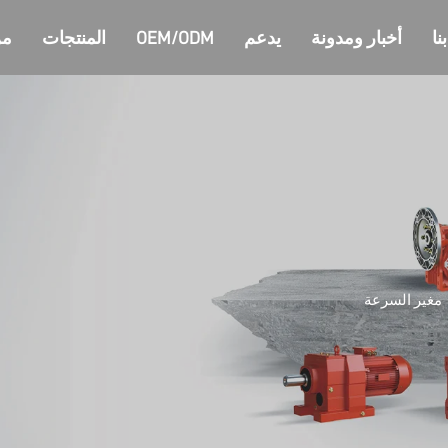
نا
أخبار ومدونة
يدعم
OEM/ODM
المنتجات
من
مغير السرعة