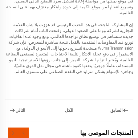
في موقع يمكنها من مواصلة إعادة تشكيل سرد التصنيع الذكي الصيني،
وتسريع انتقالها من موقع الكمية إلى جودة وابتكار معترَف بهما على الساحة
العالمية.
إن المشاركة الناجحة في هذا الحدث الرئيسي قد عززت بلا شك العلامة
التجارية لشركة ووما على الصعيد الدولي، وفتحت الباب أمام شراكات
جديدة ستساهم في توسيع نطاق تواجدها العالمي. ومع وجود عدة اتفاقيات
توزيع قيد المفاوضات المتقدمة بالفعل نتيجة مباشرة للمعرض، فإن شركة
Wuma Transmission مستعدة لتسريع دخولها إلى الأسواق الدولية، مع
الاستمرار في دفع عجلة الابتكار لتلبية الاحتياجات المتغيرة لمصنعي الصناعة
العالمية. ويُعتبر التزام الشركة بالتميز، إلى جانب رؤيتها الاستراتيجية للنمو
المستدام، عاملًا جوهريًا يضعها كقوة ناشئة في مجال نقل القوى عالميًا،
وجاهزة للإسهام بشكل متزايد في التقدم الصناعي على مستوى العالم.
السابق
التالي
الكل
المنتجات الموصى بها