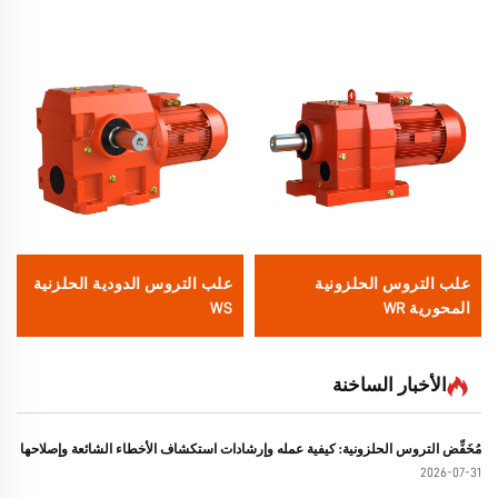
علب التروس الحلزونية
علب التروس الدودية الحلزنية
المحورية WR
WS
الأخبار الساخنة
مُخَفِّض التروس الحلزونية: كيفية عمله وإرشادات استكشاف الأخطاء الشائعة وإصلاحها
2026-07-31