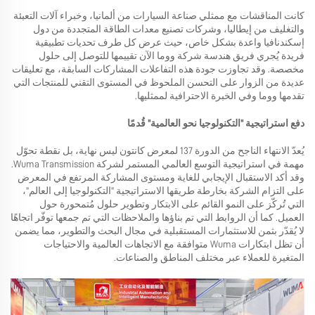
كانت المناقشات مع ممثلي صناعة السيارات من ألمانيا، وخبراء آلات التعبئة
والتغليف من إيطاليا، وشركات تصنيع معدات الطاقة المتجددة من دول
إسكندنافيا واعدة بشكل خاص، حيث عرض كل طرف تحديات تطبيقية
فريدة يُجري فريق هندسة شركة ووما الآن تقييمها للتوصل إلى حلول
مخصصة. وقد تجاوزت جودة هذه التفاعلات المشاركات السابقة، مع تعليقات
عديدة من الزوار على التحسن الملحوظ في المستوى التقني للمنتجات التي
تقدمها ووما وفي الخبرة الاحترافية لممثليها.
دفع استراتيجية "التكنولوجيا نحو العالمية" قُدمًا
يُعدّ الانتهاء الناجح من الدورة 137 لمعرض كانتون ليس نهاية، بل نقطة تحوّل
مهمة في استراتيجية التوسع العالمي المستمر لشركة Wuma Transmission.
وقد أكد الاستقبال الإيجابي للغاية ومستوى المشاركة المرتفع في المعرض
على التزام الشركة بخارطة طريقها الاستراتيجية "التكنولوجيا إلى العالم"،
التي تُركّز على النمو القائم على الابتكار وتطوير حلول مُتمحورة حول
العميل. كما أن الروابط التي تم بناؤها والملاحظات التي تم جمعها توفّر اتجاهًا
لا يُقدّر بثمن للاستثمارات المستقبلية في مجال البحث والتطوير، مما يضمن
أن تظل ابتكارات Wuma متوافقة مع الاتجاهات العالمية والاحتياجات
المتغيرة للعملاء عبر مختلف المناطق والصناعات.