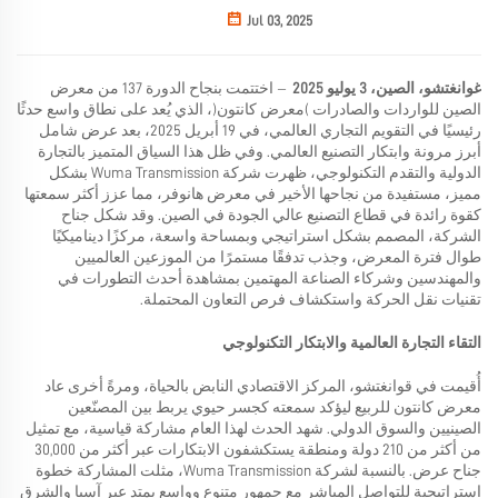
Jul 03, 2025
غوانغتشو، الصين، 3 يوليو 2025
–
اختتمت بنجاح الدورة 137 من معرض
الصين للواردات والصادرات (معرض كانتون)، الذي يُعد على نطاق واسع حدثًا
رئيسيًا في التقويم التجاري العالمي، في 19 أبريل 2025، بعد عرض شامل
أبرز مرونة وابتكار التصنيع العالمي. وفي ظل هذا السياق المتميز بالتجارة
الدولية والتقدم التكنولوجي، ظهرت شركة Wuma Transmission بشكل
مميز، مستفيدة من نجاحها الأخير في معرض هانوفر، مما عزز أكثر سمعتها
كقوة رائدة في قطاع التصنيع عالي الجودة في الصين. وقد شكل جناح
الشركة، المصمم بشكل استراتيجي وبمساحة واسعة، مركزًا ديناميكيًا
طوال فترة المعرض، وجذب تدفقًا مستمرًا من الموزعين العالميين
والمهندسين وشركاء الصناعة المهتمين بمشاهدة أحدث التطورات في
تقنيات نقل الحركة واستكشاف فرص التعاون المحتملة.
التقاء التجارة العالمية والابتكار التكنولوجي
أُقيمت في قوانغتشو، المركز الاقتصادي النابض بالحياة، ومرةً أخرى عاد
معرض كانتون للربيع ليؤكد سمعته كجسر حيوي يربط بين المصنّعين
الصينيين والسوق الدولي. شهد الحدث لهذا العام مشاركة قياسية، مع تمثيل
من أكثر من 210 دولة ومنطقة يستكشفون الابتكارات عبر أكثر من 30,000
جناح عرض. بالنسبة لشركة Wuma Transmission، مثلت المشاركة خطوة
استراتيجية للتواصل المباشر مع جمهور متنوع وواسع يمتد عبر آسيا والشرق