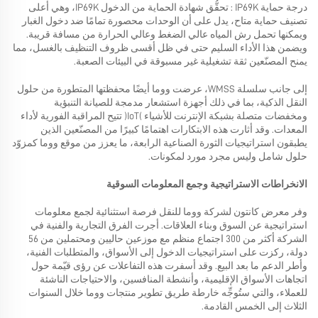
درجة حماية IP69K
: تحقُّق شهادة الحماية من الدخول IP69K، وهي أعلى
تصنيف حماية متاح، يدل على أن الوحدات محصورة تمامًا ضد دخول الغبار
ويمكنها تحمل رش المياه عالي الضغط وعالي الحرارة من مسافة قريبة.
ويضمن هذا الأداء السليم حتى في ظل أقسى ظروف التنظيف بالغسل، مما
يمنح المصنّعين ثقة تشغيلية غير مسبوقة في البيئات الصعبة.
إلى جانب سلسلة WMSS، عرضت ووما أيضًا محفظتها المتطورة من حلول
النقل الذكية، بما في ذلك أجهزة استشعار مدمجة للصيانة التنبؤية
ومخفضات متصلة بشبكة الإنترنت للأشياء (IoT) تتيح المراقبة الفورية لأداء
المعدات. وقد أثارت هذه الابتكارات اهتمامًا كبيرًا من المصنّعين الذين
يطبقون استراتيجيات الثورة الصناعية الرابعة، ما يعزز من موقع ووما كمزوّد
حلول شامل وليس مجرد مورد لمكونات.
الانخراطات الاستراتيجية وجمع المعلومات السوقية
وفر معرض كانتون لشركة ووما للنقل فرصة استثنائية لجمع معلومات
استراتيجية عن السوق وبناء العلاقات. أجرت الفرق التجارية والفنية في
الشركة أكثر من 300 اجتماع منظم مع موزعين حاليين ومحتملين من 56
دولة، ركزت على استراتيجيات الدخول إلى الأسواق، والمتطلبات الفنية،
وأطر الدعم ما بعد البيع. وقد أسفرت هذه التفاعلات عن رؤى قيّمة حول
اتجاهات الأسواق الإقليمية، وأنشطة المنافسين، والاحتياجات الناشئة
للعملاء، والتي ستُوجِّه خارطة طريق تطوير منتجات ووما خلال السنوات
الثلاث إلى الخمس القادمة.