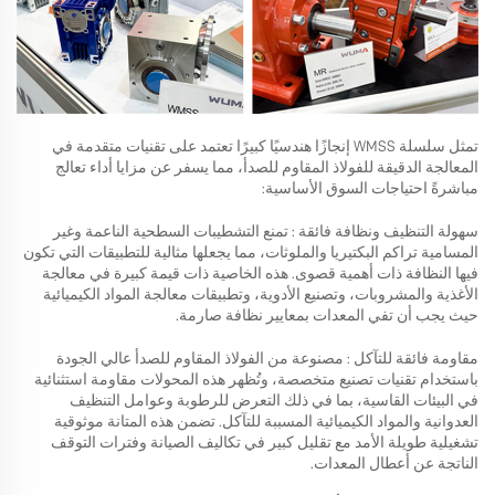
تمثل سلسلة WMSS إنجازًا هندسيًا كبيرًا تعتمد على تقنيات متقدمة في
المعالجة الدقيقة للفولاذ المقاوم للصدأ، مما يسفر عن مزايا أداء تعالج
مباشرةً احتياجات السوق الأساسية:
سهولة التنظيف ونظافة فائقة
: تمنع التشطيبات السطحية الناعمة وغير
المسامية تراكم البكتيريا والملوثات، مما يجعلها مثالية للتطبيقات التي تكون
فيها النظافة ذات أهمية قصوى. هذه الخاصية ذات قيمة كبيرة في معالجة
الأغذية والمشروبات، وتصنيع الأدوية، وتطبيقات معالجة المواد الكيميائية
حيث يجب أن تفي المعدات بمعايير نظافة صارمة.
مقاومة فائقة للتآكل
: مصنوعة من الفولاذ المقاوم للصدأ عالي الجودة
باستخدام تقنيات تصنيع متخصصة، وتُظهر هذه المحولات مقاومة استثنائية
في البيئات القاسية، بما في ذلك التعرض للرطوبة وعوامل التنظيف
العدوانية والمواد الكيميائية المسببة للتآكل. تضمن هذه المتانة موثوقية
تشغيلية طويلة الأمد مع تقليل كبير في تكاليف الصيانة وفترات التوقف
الناتجة عن أعطال المعدات.