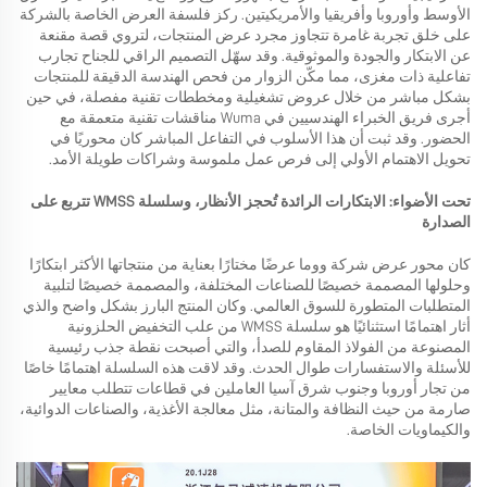
الأوسط وأوروبا وأفريقيا والأمريكيتين. ركز فلسفة العرض الخاصة بالشركة
على خلق تجربة غامرة تتجاوز مجرد عرض المنتجات، لتروي قصة مقنعة
عن الابتكار والجودة والموثوقية. وقد سهّل التصميم الراقي للجناح تجارب
تفاعلية ذات مغزى، مما مكّن الزوار من فحص الهندسة الدقيقة للمنتجات
بشكل مباشر من خلال عروض تشغيلية ومخططات تقنية مفصلة، في حين
أجرى فريق الخبراء الهندسيين في Wuma مناقشات تقنية متعمقة مع
الحضور. وقد ثبت أن هذا الأسلوب في التفاعل المباشر كان محوريًا في
تحويل الاهتمام الأولي إلى فرص عمل ملموسة وشراكات طويلة الأمد.
تحت الأضواء: الابتكارات الرائدة تُحجز الأنظار، وسلسلة WMSS تتربع على
الصدارة
كان محور عرض شركة ووما عرضًا مختارًا بعناية من منتجاتها الأكثر ابتكارًا
وحلولها المصممة خصيصًا للصناعات المختلفة، والمصممة خصيصًا لتلبية
المتطلبات المتطورة للسوق العالمي. وكان المنتج البارز بشكل واضح والذي
أثار اهتمامًا استثنائيًا هو سلسلة WMSS من علب التخفيض الحلزونية
المصنوعة من الفولاذ المقاوم للصدأ، والتي أصبحت نقطة جذب رئيسية
للأسئلة والاستفسارات طوال الحدث. وقد لاقت هذه السلسلة اهتمامًا خاصًا
من تجار أوروبا وجنوب شرق آسيا العاملين في قطاعات تتطلب معايير
صارمة من حيث النظافة والمتانة، مثل معالجة الأغذية، والصناعات الدوائية،
والكيماويات الخاصة.