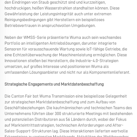
den Eindringen von Staub geschützt sind und kurzzeitigen,
hochdruckigen, heißen Wasserstrahlen standhalten können. Diese
Gewährleistung der Leistungsintegrität auch unter extremen
Reinigungsbedingungen gibt Herstellern ein beispielloses
Betriebsvertrauen in anspruchsvollen Umgebungen.
Neben der WMSS-Serie präsentierte Wuma auch sein wachsendes
Portfolio an intelligenten Antriebslösungen, darunter integrierte
Sensoren für vorausschauende Wartung sowie IoT-fähige Getriebe, die
eine Echtzeitüberwachung der Maschinenleistung ermöglichen. Diese
Innovationen stießen bei Herstellern, die Industrie-4.0-Strategien
umsetzen, auf großes Interesse und positionieren Wuma als
umfassenden Lösungsanbieter und nicht nur als Komponentenlieferant.
Strategische Engagements und Marktdatenbeschaffung
Die Canton Fair bot Wuma Transmission eine beispiellose Gelegenheit
zur strategischen Marktdatenbeschaffung und zum Aufbau von
Geschäftsbeziehungen. Die kaufmännischen und technischen Teams des
Unternehmens führten über 300 strukturierte Meetings mit bestehenden
und potenziellen Distributoren aus 56 Ländern durch, wobei der Fokus
auf Markteintrittsstrategien, technischen Anforderungen und After-
Sales-Support-Strukturen lag. Diese Interaktionen lieferten wertvolle
Erkenntnisse zu regionalen Markttrends, Aktivitäten der Wettbewerber