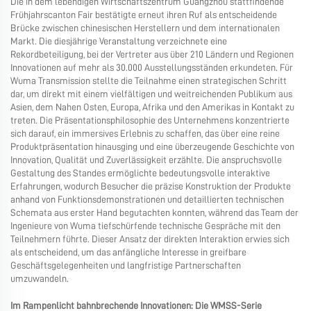
Die in dem lebendigen Wirtschaftszentrum Guangzhou stattfindende
Frühjahrscanton Fair bestätigte erneut ihren Ruf als entscheidende
Brücke zwischen chinesischen Herstellern und dem internationalen
Markt. Die diesjährige Veranstaltung verzeichnete eine
Rekordbeteiligung, bei der Vertreter aus über 210 Ländern und Regionen
Innovationen auf mehr als 30.000 Ausstellungsständen erkundeten. Für
Wuma Transmission stellte die Teilnahme einen strategischen Schritt
dar, um direkt mit einem vielfältigen und weitreichenden Publikum aus
Asien, dem Nahen Osten, Europa, Afrika und den Amerikas in Kontakt zu
treten. Die Präsentationsphilosophie des Unternehmens konzentrierte
sich darauf, ein immersives Erlebnis zu schaffen, das über eine reine
Produktpräsentation hinausging und eine überzeugende Geschichte von
Innovation, Qualität und Zuverlässigkeit erzählte. Die anspruchsvolle
Gestaltung des Standes ermöglichte bedeutungsvolle interaktive
Erfahrungen, wodurch Besucher die präzise Konstruktion der Produkte
anhand von Funktionsdemonstrationen und detaillierten technischen
Schemata aus erster Hand begutachten konnten, während das Team der
Ingenieure von Wuma tiefschürfende technische Gespräche mit den
Teilnehmern führte. Dieser Ansatz der direkten Interaktion erwies sich
als entscheidend, um das anfängliche Interesse in greifbare
Geschäftsgelegenheiten und langfristige Partnerschaften
umzuwandeln.
Im Rampenlicht bahnbrechende Innovationen: Die WMSS-Serie