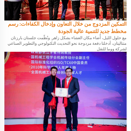
التمكين المزدوج من خلال التعاون وإدخال الكفاءات: رسم
مخطط جديد للتنمية عالية الجودة
مع حلول الليل، أُضاء مكان العشاء بشكل زاهر. ونُظّمت جلستان بارزتان
متتاليتان، أدخلتا دفعة مزدوجة نحو التحديث التكنولوجي والتطوير الصناعي
لشركة ووما للنقل