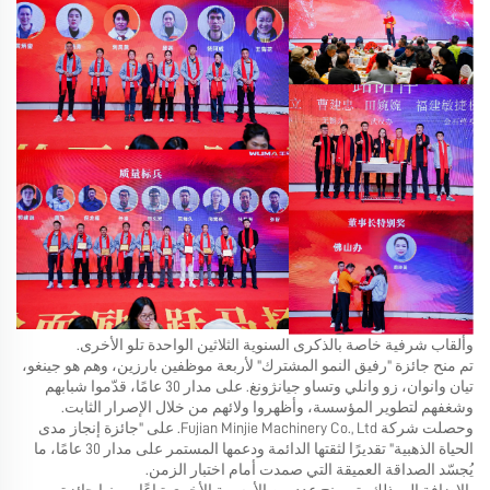
وألقاب شرفية خاصة بالذكرى السنوية الثلاثين الواحدة تلو الأخرى.
تم منح جائزة "رفيق النمو المشترك" لأربعة موظفين بارزين، وهم هو جينغو،
تيان وانوان، زو وانلي وتساو جيانژونغ. على مدار 30 عامًا، قدّموا شبابهم
وشغفهم لتطوير المؤسسة، وأظهروا ولائهم من خلال الإصرار الثابت.
وحصلت شركة Fujian Minjie Machinery Co., Ltd. على "جائزة إنجاز مدى
الحياة الذهبية" تقديرًا لثقتها الدائمة ودعمها المستمر على مدار 30 عامًا، ما
يُجسّد الصداقة العميقة التي صمدت أمام اختبار الزمن.