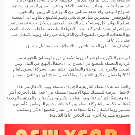
بالإضافة إلى ذلك، تم منح عدد من الأوسمة الأخرى تباعًا، ومنها جائزة
الرئيس الخاصة، وجائزة مضاعفة الأداء، وجائزة الفريق المتميز، وجائزة
النموذج النوعي. وقد صعد ممثلون عن الموزعين البارزين، والبائعين،
والموظفين المتميزين مثل هو تيانشي وتشو لينغيينغ بالتناوب إلى المنصة
لتسلم الجوائز. كل وسام يُجسّد التقدير للمجتهدين، وكل جولة تصفيق تعبر
عن احترامٍ شديد للشركاء. تحت الأضواء الساطعة، تداخلت لحظات الفخر
مع اللحظات المؤثرة، لتصبح أثمن الذكريات في رحلة ويوما للانتقال على
امتداد 30 عامًا.
الوقوف بثبات في العام الثلاثين، والانطلاق نحو مستقبل مشرق
في سن الثلاثين، تبلغ شركة ووما للانتقال ذروتها وتمتلئ بالحيوية. من
الزيارة المعمقة للمصنع في الصباح إلى الاحتفال البهيج في الليل، ومن
الضحك والفرح إلى الوحدة والتضامن، اختتم حفل الشركة السنوي لعام
2026 واحتفال الذكرى الثلاثين لووما للانتقال بنجاح في جو دافئ ومتقدم.
واقفةً عند هذه النقطة التاريخية الجديدة، ستتخذ ووما للانتقال من هذا
الاحتفال فرصة للتمسك بنيتها الأصلية المتمثلة في "جعل نقل الحركة أكثر
دقة وتصنيعًا أكثر كفاءة". ومع التعاون التكنولوجي كجناح، والمواهب الرفيعة
كدعامة حكمة، والشركاء التعاونيين كحلفاء، وجميع الموظفين كأساس،
ستسير ووما للانتقال قُدمًا بشجاعة في مسار التصنيع الذكي وستكتب
أسطورة مشرقة أخرى في الثلاثين عامًا القادمة!