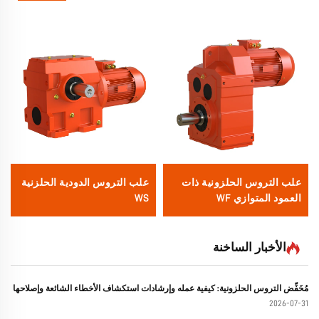
علب التروس الحلزونية ذات
علب التروس الدودية الحلزنية
العمود المتوازي WF
WS
الأخبار الساخنة
مُخَفِّض التروس الحلزونية: كيفية عمله وإرشادات استكشاف الأخطاء الشائعة وإصلاحها
2026-07-31