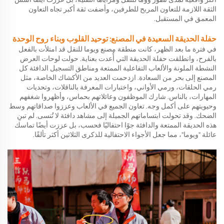
الثقة اللازمة للتعاون المربح للطرفين، وأضفت ثقة أكبر تجاه التعاون
المعمق في المستقبل.
حفلة الحديقة السعيدة في المصنع: توحيد القلوب وبناء روح الوحدة
في فترة ما بعد الظهر، كانت منطقة مصنع ويوما للنقل قد امتلأت بالفعل
بالفرح، وانطلقت حفلة الحديقة التي أُعدت بعناية. حولت لوحات العرض
النشطة الملونة والألعاب التفاعلية الممتعة ومناطق التسجيل الدافئة كل
المصنع إلى بحر من السعادة. ازدحمت العديد من الأكشاك الخاصة، مثل
رمي الحلقات، ورمي الأواني، واختبارات المعرفة بالناقلات، وتحديات
المهارات، بالناس. شارك الموظفون وعائلاتهم بحماس، وأظهروا شغفهم
وحيويتهم على أكمل وجه. تعاون الجميع في الألعاب وعززوا صداقاتهم وسط
الضحك. وقد تحولت ابتساماتهم الجميلة إلى مشاهد دافئة لا تُنسى. لم تبنِ
هذه الحديقة الممتعة والدافئة جوًا احتفاليًا فحسب، بل عززت أيضًا تماسك
عائلة "ويوما"، مما جعل الأجواء الاحتفالية للذكرى الثلاثين أكثر تألقًا.