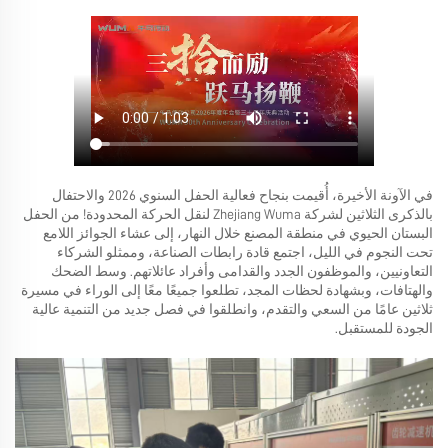
في الآونة الأخيرة، أُقيمت بنجاح فعالية الحفل السنوي 2026 والاحتفال
بالذكرى الثلاثين لشركة Zhejiang Wuma لنقل الحركة المحدودة! من الحفل
البستان الحيوي في منطقة المصنع خلال النهار، إلى عشاء الجوائز اللامع
تحت النجوم في الليل، اجتمع قادة رابطات الصناعة، وممثلو الشركاء
التعاونيين، والموظفون الجدد والقدامى وأفراد عائلاتهم. وسط الضحك
والهتافات، وبشهادة لحظات المجد، تطلعوا جميعًا معًا إلى الوراء في مسيرة
ثلاثين عامًا من السعي والتقدم، وانطلقوا في فصل جديد من التنمية عالية
الجودة للمستقبل.