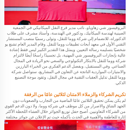
البروفيسور شي زهاوياو، نائب مدير فرع النقل الميكانيكي في الجمعية
الصينية لهندسة الميكانيك، ودكتور في الهندسة، وأستاذ مشرف على طلاب
الدكتوراه، للانضمام إلى شركة ووما للنقل، وتولى رسميًا منصب المستشار
التقني الأول في معهد أبحاث تطبيقات ووما للنقل. وقام المدير العام تشنغ يو
شخصيًا بتسليمه رسالة التعيين. ويمثل هذا التقدير الكبير ليس فقط إشادة
عالية بإنجازات البروفيسور شي المهنية، بل تجسيدًا راسخًا أيضًا لالتزام
شركة ووما للنقل بالابتكار التكنولوجي والسعي نحو الريادة في المجال
الصناعي. وفي المستقبل، وبفضل الدعم الفكري من الخبراء البارزين
والامتيازات المواردية الناتجة عن التعاون في المشاريع، ستواصل شركة
ووما للنقل تذليل العقبات التقنية في مجال النقل، وتقود موجة التصنيع
الذكي.
تكريم الشركاء والزملاء: الامتنان لثلاثين عامًا من الرفقة
لم يكن يمكن تحقيق الثلاثين عامًا الماضية من التجارب والصعوبات دون
الجهد الشاق والاصرار من كل موظف في شركة ووما، ولا دون الدعم القوي
من الشركاء التعاونيين. أصبح حفل توزيع الجوائز خلال العشاء اللحظة الأكثر
إثارة للعاطفة والأهمية في الحدث بأكمله
حيث تم الإعلان عن جوائز مختلفة