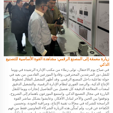
زيارة معمقة إلى المصنع الرقمي: مشاهدة القوة الأساسية للتصنيع
الذكي
في صباح يوم الاحتفال، تولى زملاء من مكتب الإدارة الرشيدة في ووما
للنقل دور المرشدين المحترفين، وقادوا الموزعين القادمين من بعيد في
جولة تفاعلية داخل المصنع الرقمي. وقد أظهر التشغيل الفعّال لخطوط
الإنتاج الذكية، والرصد الفوري لنظام الإدارة الرقمية، والتشغيل الدقيق
لمعدات المعالجة الدقيقة كل تفصيل من التفاصيل إنجازات ووما للنقل
البارزة في مجال التصنيع الذكي. واستمع الموزعون باهتمام إلى الشروح،
وتوقفوا بين الحين والآخر لتبادل الأفكار، وعايشوا بشكل مباشر القوة
الراسخة للشركة في مجالات تقنية الإنتاج، ومراقبة الجودة، وتحسين
الكفاءة عن قرب. ولم تُمكِّن هذه الزيارة الشركاء التعاونيين فقط من فهم
أكثر واقعية لمدى تطور ووما للنقل ومزاياها التقنية، بل عززت أيضًا أسس