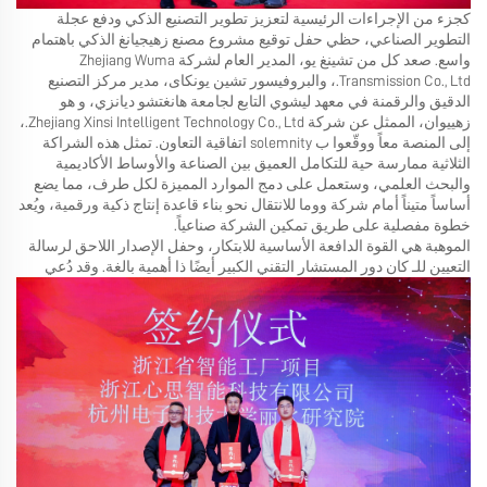
كجزء من الإجراءات الرئيسية لتعزيز تطوير التصنيع الذكي ودفع عجلة
التطوير الصناعي، حظي حفل توقيع مشروع مصنع زهيجيانغ الذكي باهتمام
واسع. صعد كل من تشينغ يو، المدير العام لشركة Zhejiang Wuma
Transmission Co., Ltd.، والبروفيسور تشين يونكاى، مدير مركز التصنيع
الدقيق والرقمنة في معهد ليشوي التابع لجامعة هانغتشو ديانزي، و هو
زهييوان، الممثل عن شركة Zhejiang Xinsi Intelligent Technology Co., Ltd.،
إلى المنصة معاً ووقّعوا ب solemnity اتفاقية التعاون. تمثل هذه الشراكة
الثلاثية ممارسة حية للتكامل العميق بين الصناعة والأوساط الأكاديمية
والبحث العلمي، وستعمل على دمج الموارد المميزة لكل طرف، مما يضع
أساساً متيناً أمام شركة ووما للانتقال نحو بناء قاعدة إنتاج ذكية ورقمية، ويُعد
خطوة مفصلية على طريق تمكين الشركة صناعياً.
الموهبة هي القوة الدافعة الأساسية للابتكار، وحفل الإصدار اللاحق لرسالة
التعيين للـ
كان دور المستشار التقني الكبير أيضًا ذا أهمية بالغة. وقد دُعي