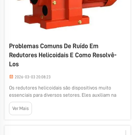
Problemas Comuns De Ruído Em
Redutores Helicoidais E Como Resolvê-
Los
2026-03-03 20:08:23
Os redutores helicoidais são dispositivos muito
essenciais para diversos setores. Eles auxiliam na
transmissão de potência e movimento entre várias
Ver Mais
partes de um sistema mecânico. No entanto, há
ocasiões em que produzem ruídos estranhos, o que
pode indicar que algo está errado...