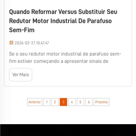
Quando Reformar Versus Substituir Seu
Redutor Motor Industrial De Parafuso
Sem-Fim
2026-02-27 10:47:47
Se o seu redutor motor industrial de parafuso sem-
fim estiver começando a apresentar sinais de
desgaste, você pode estar se perguntando se é
Ver Mais
melhor reformá-lo ou substituí-lo. Essa escolha pode
ser difícil, pois esses redutores motores são
fundamentais para o funcionamento de muitas
máquinas. A Wuma entende a importância...
Anterior
1
2
3
4
5
6
Próximo