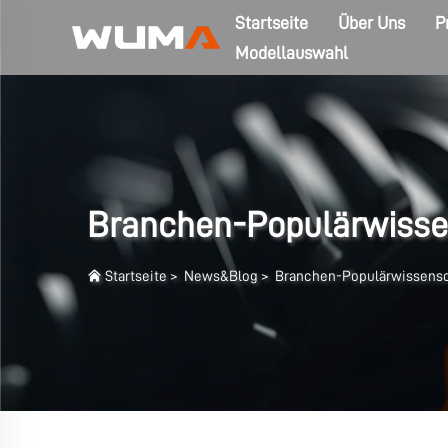
Startseite
Über Uns
P
Modellauswahl
Branchen-Populärwisse
Startseite
>
News&Blog
>
Branchen-Populärwissensc