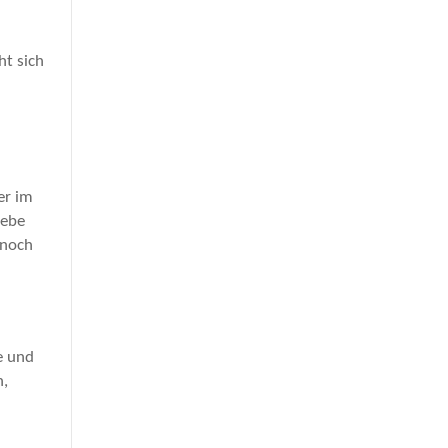
ht sich
er im
iebe
nnoch
e und
n,