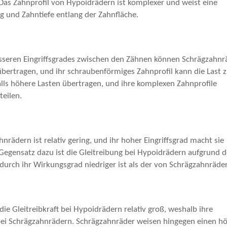
 Das Zahnprofil von Hypoidrädern ist komplexer und weist eine
g und Zahntiefe entlang der Zahnfläche.
esseren Eingriffsgrades zwischen den Zähnen können Schrägzahnr
bertragen, und ihr schraubenförmiges Zahnprofil kann die Last
lls höhere Lasten übertragen, und ihre komplexen Zahnprofile
eilen.
rädern ist relativ gering, und ihr hoher Eingriffsgrad macht sie
 Gegensatz dazu ist die Gleitreibung bei Hypoidrädern aufgrund d
durch ihr Wirkungsgrad niedriger ist als der von Schrägzahnräde
ie Gleitreibkraft bei Hypoidrädern relativ groß, weshalb ihre
bei Schrägzahnrädern. Schrägzahnräder weisen hingegen einen h