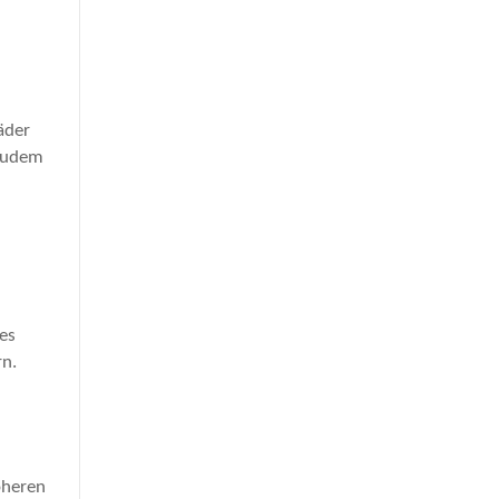
äder
 zudem
es
rn.
öheren