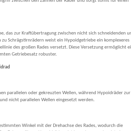
ingriff zwischen den Zähnen der Räder und sorgt somit für einen
ebe, das zur Kraftübertragung zwischen nicht sich schneidenden u
h zu Schrägstirnrädern weist ein Hypoidgetriebe ein komplexeres
tellinie des großen Rades versetzt. Diese Versetzung ermöglicht e
mten Getriebesatz robuster.
idrad
hen parallelen oder gekreuzten Wellen, während Hypoidräder zur
und nicht parallelen Wellen eingesetzt werden.
 bestimmten Winkel mit der Drehachse des Rades, wodurch die