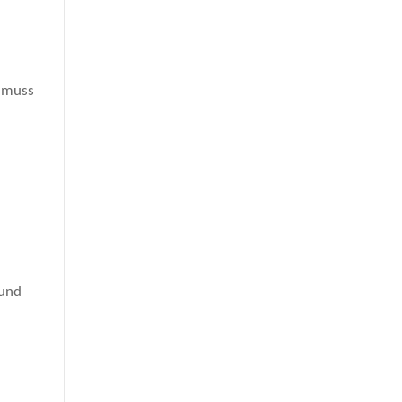
t muss
rund