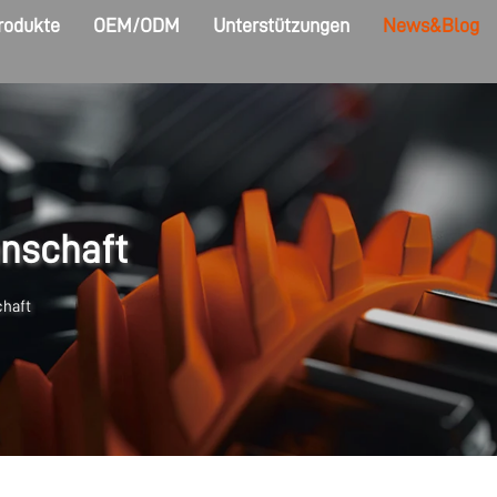
rodukte
OEM/ODM
Unterstützungen
News&Blog
nschaft
haft