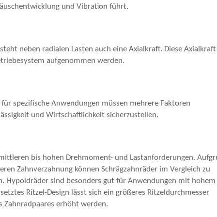
eräuschentwicklung und Vibration führt.
eht neben radialen Lasten auch eine Axialkraft. Diese Axialkraf
Getriebesystem aufgenommen werden.
n für spezifische Anwendungen müssen mehrere Faktoren
ssigkeit und Wirtschaftlichkeit sicherzustellen.
mittleren bis hohen Drehmoment- und Lastanforderungen. Aufg
igeren Zahnverzahnung können Schrägzahnräder im Vergleich zu
gen. Hypoidräder sind besonders gut für Anwendungen mit hohem
etztes Ritzel-Design lässt sich ein größeres Ritzeldurchmesser
s Zahnradpaares erhöht werden.