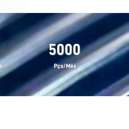
5000
s
Pçs/Mês