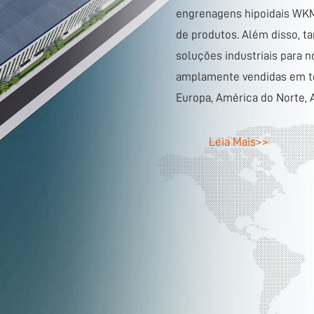
Zhejiang Wuma
A Zhejiang Wuma Drive Co.,
desenvolvimento e fabricaç
campo de transmissão de en
engrenagens WMRV tipo sem-
engrenagens hipoidais WKM,
de produtos. Além disso, 
soluções industriais para 
amplamente vendidas em tod
Europa, América do Norte, A
Leia Mais>>