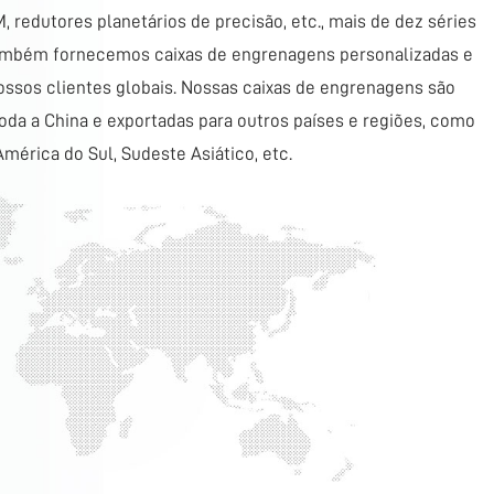
 Drive Co., Ltd
 Ltd foi estabelecida em 1995 e tem se dedicado ao
ão de diversos tipos de redutores e redutores-motores para o
grenagens. Nossos principais produtos são as caixas de
fim, caixas de engrenagens helicoidais, caixas de
 redutores planetários de precisão, etc., mais de dez séries
também fornecemos caixas de engrenagens personalizadas e
nossos clientes globais. Nossas caixas de engrenagens são
a a China e exportadas para outros países e regiões, como
mérica do Sul, Sudeste Asiático, etc.